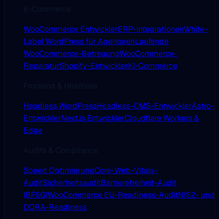
E-Commerce
WooCommerce Entwickler
ERP-Integrationen
White-
Label WordPress für Agenturen
Laufende
WooCommerce-Betreuung
WooCommerce-
Reparatur
Shopify-Entwickler
KI-Commerce
Frontend & Headless
Headless WordPress
Headless-CMS-Entwickler
Astro-
Entwickler
Next.js Entwickler
Cloudflare Workers &
Edge
Audits & Compliance
Speed Optimierung
Core-Web-Vitals-
Audit
Sicherheitsaudit
Barrierefreiheit-Audit
(BFSG)
WooCommerce EU-Readiness-Audit
NIS2- und
DORA-Readiness