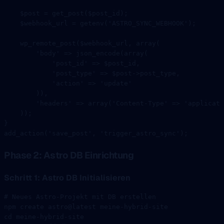
    $post 
=
 get_post
($post_id);
    $webhook_url 
=
 getenv
(
'ASTRO_SYNC_WEBHOOK'
);
    wp_remote_post
($webhook_url, 
array
(
        'body'
 =>
 json_encode
(
array
(
            'post_id'
 =>
 $post_id,
            'post_type'
 =>
 $post
->
post_type,
            'action'
 =>
 'update'
        )),
        'headers'
 =>
 array
(
'Content-Type'
 =>
 'applicati
    ));
}
add_action
(
'save_post'
, 
'trigger_astro_sync'
);
Phase 2: Astro DB Einrichtung
Schritt 1: Astro DB Initialisieren
# Neues Astro-Projekt mit DB erstellen
npm
 create
 astro@latest
 meine-hybrid-site
cd
 meine-hybrid-site