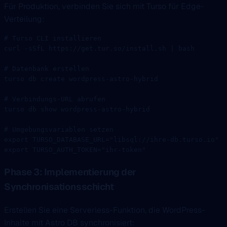
Für Produktion, verbinden Sie sich mit Turso für Edge-
Verteilung:
# Turso CLI installieren
curl
 -sSfL
 https://get.tur.so/install.sh
 |
 bash
# Datenbank erstellen
turso
 db
 create
 wordpress-astro-hybrid
# Verbindungs-URL abrufen
turso
 db
 show
 wordpress-astro-hybrid
# Umgebungsvariablen setzen
export
 TURSO_DATABASE_URL
=
"libsql://ihre-db.turso.io"
export
 TURSO_AUTH_TOKEN
=
"ihr-token"
Phase 3: Implementierung der
Synchronisationsschicht
Erstellen Sie eine Serverless-Funktion, die WordPress-
Inhalte mit Astro DB synchronisiert: