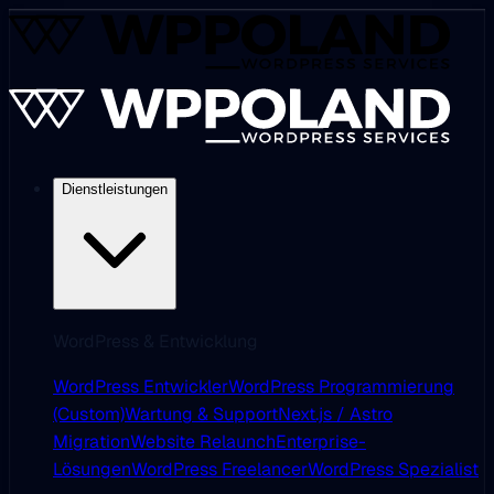
Dienstleistungen
WordPress & Entwicklung
WordPress Entwickler
WordPress Programmierung
(Custom)
Wartung & Support
Next.js / Astro
Migration
Website Relaunch
Enterprise-
Lösungen
WordPress Freelancer
WordPress Spezialist