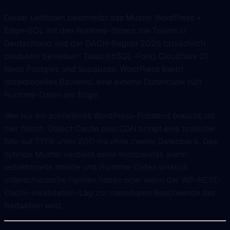
Dieser Leitfaden beschreibt das Muster WordPress +
Edge-SQL mit den Runtime-Stores, die Teams in
Deutschland und der DACH-Region 2026 tatsächlich
produktiv betreiben: Turso (libSQL-Fork), Cloudflare D1,
Neon Postgres und Supabase. WordPress bleibt
redaktionelles Backend, eine externe Datenbank hält
Runtime-Daten am Edge.
Wer nur ein schnelleres WordPress-Frontend braucht, ist
hier falsch. Object Cache plus CDN bringt eine typische
Site auf TTFB unter 200 ms ohne zweite Datenbank. Das
hybride Muster verdient seine Komplexität, wenn
redaktionelle Inhalte und Runtime-Daten wirklich
unterschiedliche Formen haben oder wenn der WP-REST-
Cache-Invalidation-Lag zur messbaren Beschwerde der
Redaktion wird.