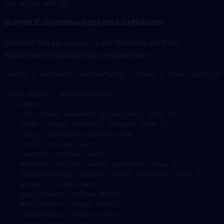
npx
 astro
 add
 db
Schritt 2: Datenbankschema Definieren
Erstellen Sie
mit Tabellen, die Ihrer
db/config.ts
WordPress-Inhaltsstruktur entsprechen:
import
 { defineDb, defineTable, column } 
from
 'astro:db
const
 Posts
 =
 defineTable
({
  columns: {
    id: column.
number
({ primaryKey: 
true
 }),
    wpId: column.
number
({ unique: 
true
 }),
    slug: columntext
-
unique
-
true
    title: column.
text
(),
    content: column.
text
(),
    excerpt: column.
text
({ optional: 
true
 }),
    featuredImage: column.
text
({ optional: 
true
 }),
    author: column.
text
(),
    publishedAt: column.
date
(),
    modifiedAt: column.
date
(),
    categories: column.
json
(),