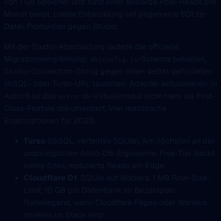
von 1 GB Speicher und rund einer Milliarde Row-Reads pro
Monat bereit. Lokale Entwicklung lief gegen eine SQLite-
Datei, Produktion gegen Studio.
Mit der Studio-Abschaltung lautete die offizielle
Migrationsempfehlung:
-Schema behalten,
db/config.ts
Studio-Connection-String gegen einen selbst gehosteten
libSQL- oder Turso-URL tauschen, Adapter aktualisieren. In
Astro 6 ist das
-Virtuellmodul nicht mehr als First-
astro:db
Class-Feature dokumentiert. Vier realistische
Ersatzoptionen für 2026:
Turso
(libSQL, verteiltes SQLite). Am nächsten an der
ursprünglichen Astro-DB-Ergonomie. Free-Tier deckt
kleine Sites, replizierte Reads am Edge.
Cloudflare D1
. SQLite auf Workers. 1 MB Row-Size-
Limit, 10 GB pro Datenbank im Bezahlplan.
Naheliegend, wenn Cloudflare Pages oder Workers
ohnehin im Stack sind.