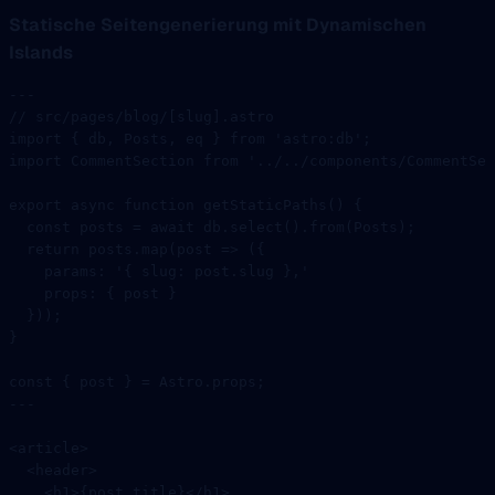
Statische Seitengenerierung mit Dynamischen
Islands
---
// src/pages/blog/[slug].astro
import
 { db, Posts, eq } 
from
 'astro:db'
;
import
 CommentSection 
from
 '../../components/CommentSec
export
 async
 function
 getStaticPaths
() {
  const
 posts
 =
 await
 db.
select
().
from
(Posts);
  return
 posts.
map
(
post
 =>
 ({
    params: 
'{ slug: post.slug },'
    props: { post }
  }));
}
const
 { 
post
 } 
=
 Astro.props;
---
<
article
>
  <
header
>
    <
h1
>{post.title}</
h1
>