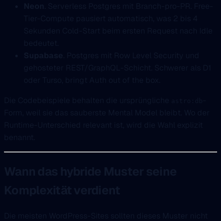
Neon
. Serverless Postgres mit Branch-pro-PR. Free-
Tier-Compute pausiert automatisch, was 2 bis 4
Sekunden Cold-Start beim ersten Request nach Idle
bedeutet.
Supabase
. Postgres mit Row Level Security und
gehosteter REST/GraphQL-Schicht. Schwerer als D1
oder Turso, bringt Auth out of the box.
Die Codebeispiele behalten die ursprüngliche
-
astro:db
Form, weil sie das sauberste Mental Model bleibt. Wo der
Runtime-Unterschied relevant ist, wird die Wahl explizit
benannt.
Wann das hybride Muster seine
Komplexität verdient
Die meisten WordPress-Sites sollten dieses Muster nicht