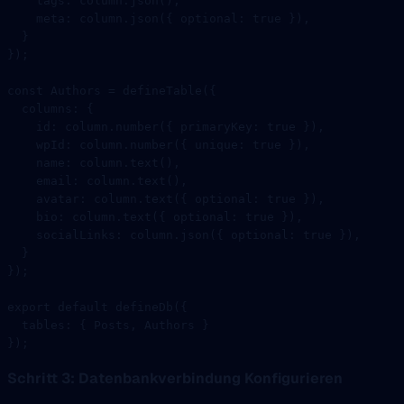
    tags: column.
json
(),
    meta: column.
json
({ optional: 
true
 }),
  }
});
const
 Authors
 =
 defineTable
({
  columns: {
    id: column.
number
({ primaryKey: 
true
 }),
    wpId: column.
number
({ unique: 
true
 }),
    name: column.
text
(),
    email: column.
text
(),
    avatar: column.
text
({ optional: 
true
 }),
    bio: column.
text
({ optional: 
true
 }),
    socialLinks: column.
json
({ optional: 
true
 }),
  }
});
export
 default
 defineDb
({
  tables: { Posts, Authors }
});
Schritt 3: Datenbankverbindung Konfigurieren