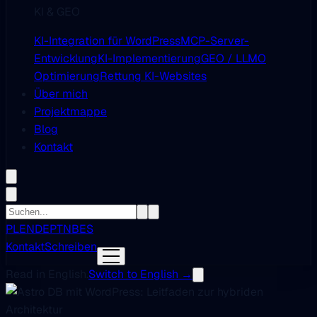
KI & GEO
KI-Integration für WordPress
MCP-Server-
Entwicklung
KI-Implementierung
GEO / LLMO
Optimierung
Rettung KI-Websites
Über mich
Projektmappe
Blog
Kontakt
PL
EN
DE
PT
NB
ES
Kontakt
Schreiben
Read in English.
Switch to English →