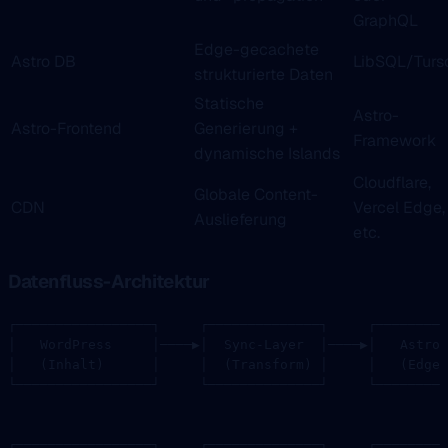
GraphQL
Edge-gecachete
Astro DB
LibSQL/Turs
strukturierte Daten
Statische
Astro-
Astro-Frontend
Generierung +
Framework
dynamische Islands
Cloudflare,
Globale Content-
CDN
Vercel Edge,
Auslieferung
etc.
Datenfluss-Architektur
┌─────────────────┐     ┌──────────────┐     ┌─────────
│   WordPress     │────▶│  Sync-Layer  │────▶│   Astro 
│   (Inhalt)      │     │  (Transform) │     │   (Edge-
└─────────────────┘     └──────────────┘     └─────────
                                                       
                                                       
┌─────────────────┐     ┌──────────────┐     ┌─────────