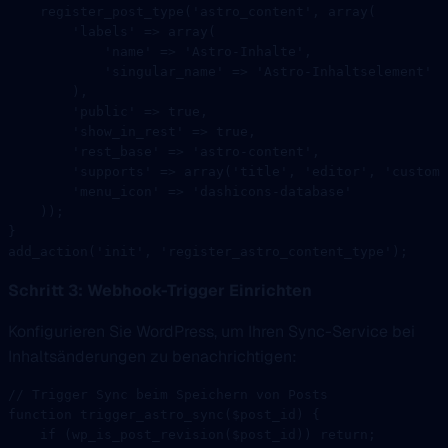
    register_post_type
(
'astro_content'
, 
array
(
        'labels'
 =>
 array
(
            'name'
 =>
 'Astro-Inhalte'
,
            'singular_name'
 =>
 'Astro-Inhaltselement'
        ),
        'public'
 =>
 true
,
        'show_in_rest'
 =>
 true
,
        'rest_base'
 =>
 'astro-content'
,
        'supports'
 =>
 array
(
'title'
, 
'editor'
, 
'custom-
        'menu_icon'
 =>
 'dashicons-database'
    ));
}
add_action
(
'init'
, 
'register_astro_content_type'
);
Schritt 3: Webhook-Trigger Einrichten
Konfigurieren Sie WordPress, um Ihren Sync-Service bei
Inhaltsänderungen zu benachrichtigen:
// Trigger Sync beim Speichern von Posts
function
 trigger_astro_sync
($post_id) {
    if
 (
wp_is_post_revision
($post_id)) 
return
;