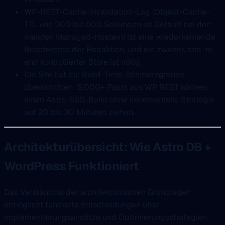
WP-REST-Cache-Invalidation-Lag (Object-Cache-
TTL von 300 bis 600 Sekunden ist Default bei den
meisten Managed-Hostern) ist eine wiederkehrende
Beschwerde der Redaktion, und ein zweiter, end-to-
end kontrollierter Store ist nötig.
Die Site hat die Build-Time-Schmerzgrenze
überschritten: 5.000+ Posts aus WP REST können
einen Astro-SSG-Build ohne inkrementelle Strategie
auf 20 bis 30 Minuten ziehen.
Architekturübersicht: Wie Astro DB +
WordPress Funktioniert
Das Verständnis der architektonischen Grundlagen
ermöglicht fundierte Entscheidungen über
Implementierungsansätze und Optimierungsstrategien.