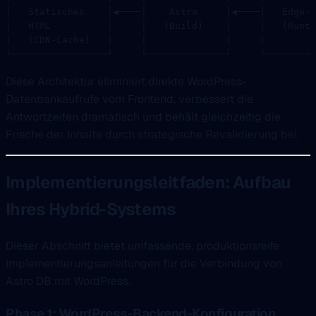
│   Statisches    │◀────│    Astro     │◀────│   Edge-Q
│   HTML          │     │   (Build)    │     │   (Runti
│   (CDN-Cache)   │     │              │     │         
└─────────────────┘     └──────────────┘     └─────────
Diese Architektur eliminiert direkte WordPress-
Datenbankaufrufe vom Frontend, verbessert die
Antwortzeiten dramatisch und behält gleichzeitig die
Frische der Inhalte durch strategische Revalidierung bei.
Implementierungsleitfaden: Aufbau
Ihres Hybrid-Systems
Dieser Abschnitt bietet umfassende, produktionsreife
Implementierungsanleitungen für die Verbindung von
Astro DB mit WordPress.
Phase 1: WordPress-Backend-Konfiguration