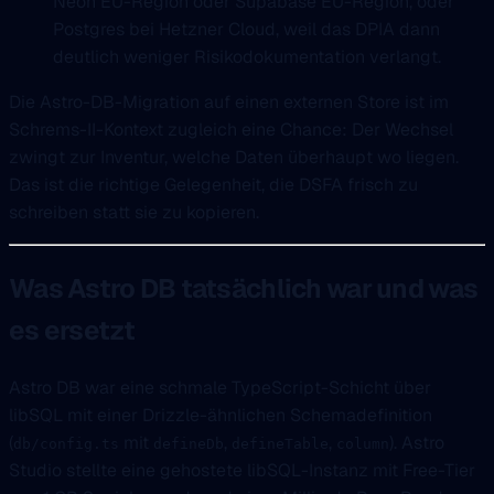
Neon EU-Region oder Supabase EU-Region, oder
Postgres bei Hetzner Cloud, weil das DPIA dann
deutlich weniger Risikodokumentation verlangt.
Die Astro-DB-Migration auf einen externen Store ist im
Schrems-II-Kontext zugleich eine Chance: Der Wechsel
zwingt zur Inventur, welche Daten überhaupt wo liegen.
Das ist die richtige Gelegenheit, die DSFA frisch zu
schreiben statt sie zu kopieren.
Was Astro DB tatsächlich war und was
es ersetzt
Astro DB war eine schmale TypeScript-Schicht über
libSQL mit einer Drizzle-ähnlichen Schemadefinition
(
mit
,
,
). Astro
db/config.ts
defineDb
defineTable
column
Studio stellte eine gehostete libSQL-Instanz mit Free-Tier