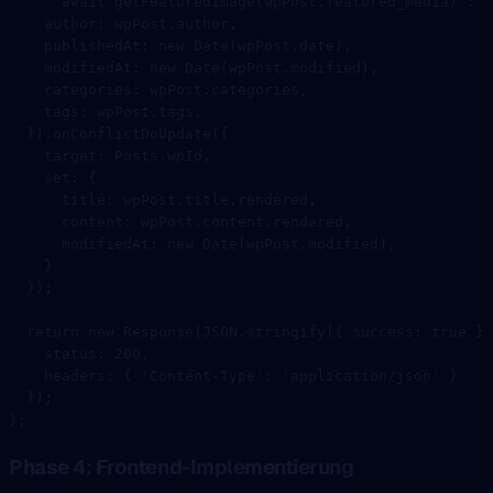
      await
 getFeaturedImage
(wpPost.featured_media) 
:
 n
    author: wpPost.author,
    publishedAt: 
new
 Date
(wpPost.date),
    modifiedAt: 
new
 Date
(wpPost.modified),
    categories: wpPost.categories,
    tags: wpPost.tags,
  }).
onConflictDoUpdate
({
    target: Posts.wpId,
    set: {
      title: wpPost.title.rendered,
      content: wpPost.content.rendered,
      modifiedAt: 
new
 Date
(wpPost.modified),
    }
  });
  return
 new
 Response
(
JSON
.
stringify
({ success: 
true
 })
    status: 
200
,
    headers: { 
'Content-Type'
: 
'application/json'
 }
  });
};
Phase 4: Frontend-Implementierung