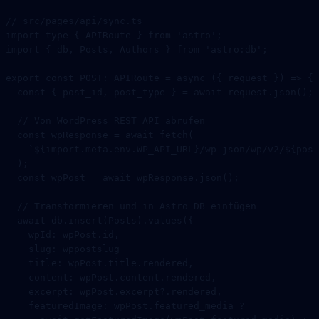
// src/pages/api/sync.ts
import
 type
 { APIRoute } 
from
 'astro'
;
import
 { db, Posts, Authors } 
from
 'astro:db'
;
export
 const
 POST
:
 APIRoute
 =
 async
 ({ 
request
 }) 
=>
 {
  const
 { 
post_id
, 
post_type
 } 
=
 await
 request.
json
();
  // Von WordPress REST API abrufen
  const
 wpResponse
 =
 await
 fetch
(
    `${
import
.
meta
.
env
.
WP_API_URL
}/wp-json/wp/v2/${
post
  );
  const
 wpPost
 =
 await
 wpResponse.
json
();
  // Transformieren und in Astro DB einfügen
  await
 db.
insert
(Posts).
values
({
    wpId: wpPost.id,
    slug: wppostslug
    title: wpPost.title.rendered,
    content: wpPost.content.rendered,
    excerpt: wpPost.excerpt?.rendered,
    featuredImage: wpPost.featured_media 
?