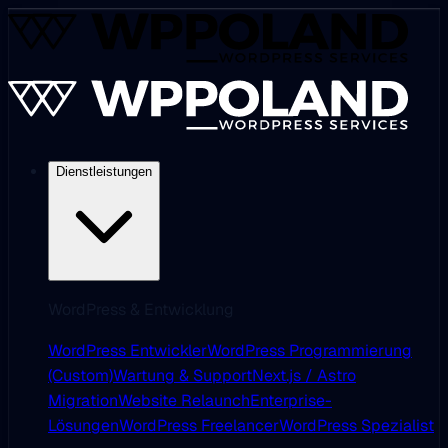
Dienstleistungen
WordPress & Entwicklung
WordPress Entwickler
WordPress Programmierung
(Custom)
Wartung & Support
Next.js / Astro
Migration
Website Relaunch
Enterprise-
Lösungen
WordPress Freelancer
WordPress Spezialist