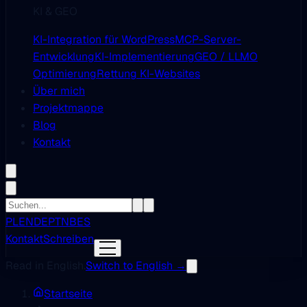
KI & GEO
KI-Integration für WordPress
MCP-Server-
Entwicklung
KI-Implementierung
GEO / LLMO
Optimierung
Rettung KI-Websites
Über mich
Projektmappe
Blog
Kontakt
PL
EN
DE
PT
NB
ES
Kontakt
Schreiben
Read in English.
Switch to English →
Startseite