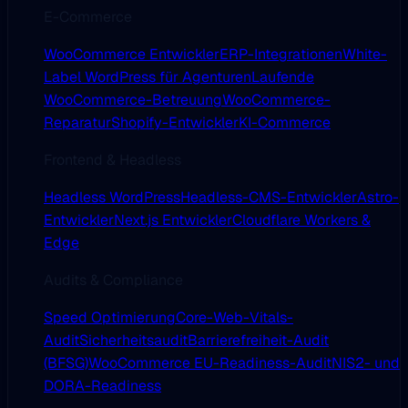
E-Commerce
WooCommerce Entwickler
ERP-Integrationen
White-
Label WordPress für Agenturen
Laufende
WooCommerce-Betreuung
WooCommerce-
Reparatur
Shopify-Entwickler
KI-Commerce
Frontend & Headless
Headless WordPress
Headless-CMS-Entwickler
Astro-
Entwickler
Next.js Entwickler
Cloudflare Workers &
Edge
Audits & Compliance
Speed Optimierung
Core-Web-Vitals-
Audit
Sicherheitsaudit
Barrierefreiheit-Audit
(BFSG)
WooCommerce EU-Readiness-Audit
NIS2- und
DORA-Readiness