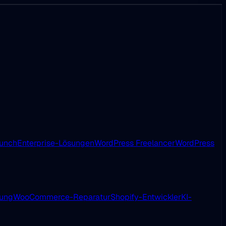
aunch
Enterprise-Lösungen
WordPress Freelancer
WordPress
ung
WooCommerce-Reparatur
Shopify-Entwickler
KI-