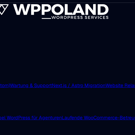
tom)
Wartung & Support
Next.js / Astro Migration
Website Rel
el WordPress für Agenturen
Laufende WooCommerce-Betreu