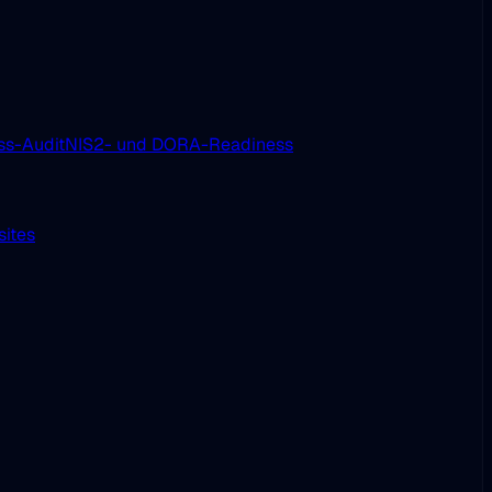
s-Audit
NIS2- und DORA-Readiness
sites