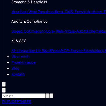
Frontend & Headless
Headless WordPress
Headless-CMS-Entwickler
Astro-E
Audits & Compliance
Speed Optimierung
Core-Web-Vitals-Audit
Sicherheits
KI & GEO
KI-Integration für WordPress
MCP-Server-Entwicklung
Über mich
Projektmappe
Blog
Kontakt
PL
EN
DE
PT
NB
ES