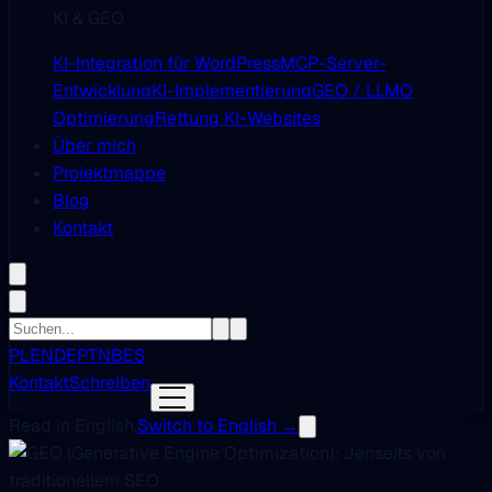
KI & GEO
KI-Integration für WordPress
MCP-Server-
Entwicklung
KI-Implementierung
GEO / LLMO
Optimierung
Rettung KI-Websites
Über mich
Projektmappe
Blog
Kontakt
PL
EN
DE
PT
NB
ES
Kontakt
Schreiben
Read in English.
Switch to English →