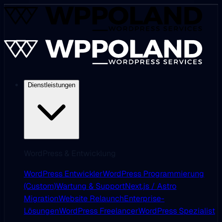
Dienstleistungen
WordPress & Entwicklung
WordPress Entwickler
WordPress Programmierung
(Custom)
Wartung & Support
Next.js / Astro
Migration
Website Relaunch
Enterprise-
Lösungen
WordPress Freelancer
WordPress Spezialist