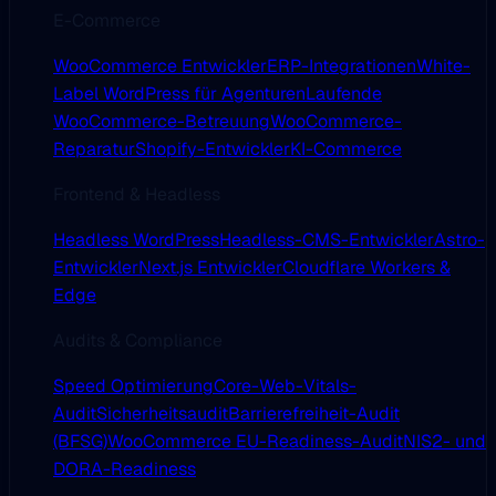
E-Commerce
WooCommerce Entwickler
ERP-Integrationen
White-
Label WordPress für Agenturen
Laufende
WooCommerce-Betreuung
WooCommerce-
Reparatur
Shopify-Entwickler
KI-Commerce
Frontend & Headless
Headless WordPress
Headless-CMS-Entwickler
Astro-
Entwickler
Next.js Entwickler
Cloudflare Workers &
Edge
Audits & Compliance
Speed Optimierung
Core-Web-Vitals-
Audit
Sicherheitsaudit
Barrierefreiheit-Audit
(BFSG)
WooCommerce EU-Readiness-Audit
NIS2- und
DORA-Readiness