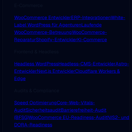
E-Commerce
WooCommerce Entwickler
ERP-Integrationen
White-
Label WordPress für Agenturen
Laufende
WooCommerce-Betreuung
WooCommerce-
Reparatur
Shopify-Entwickler
KI-Commerce
Frontend & Headless
Headless WordPress
Headless-CMS-Entwickler
Astro-
Entwickler
Next.js Entwickler
Cloudflare Workers &
Edge
Audits & Compliance
Speed Optimierung
Core-Web-Vitals-
Audit
Sicherheitsaudit
Barrierefreiheit-Audit
(BFSG)
WooCommerce EU-Readiness-Audit
NIS2- und
DORA-Readiness