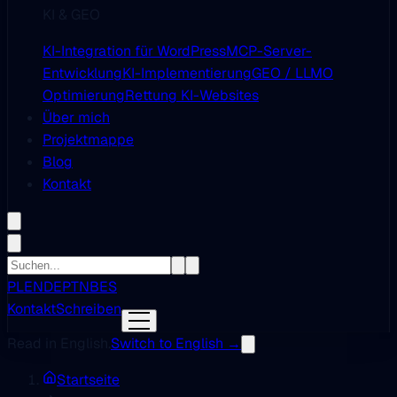
KI & GEO
KI-Integration für WordPress
MCP-Server-
Entwicklung
KI-Implementierung
GEO / LLMO
Optimierung
Rettung KI-Websites
Über mich
Projektmappe
Blog
Kontakt
PL
EN
DE
PT
NB
ES
Kontakt
Schreiben
Read in English.
Switch to English →
Startseite