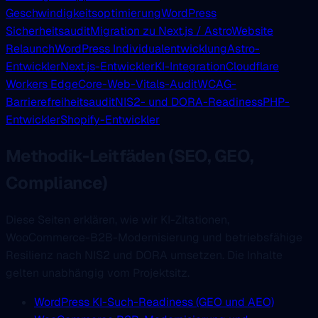
Geschwindigkeitsoptimierung
WordPress
Sicherheitsaudit
Migration zu Next.js / Astro
Website
Relaunch
WordPress Individualentwicklung
Astro-
Entwickler
Next.js-Entwickler
KI-Integration
Cloudflare
Workers Edge
Core-Web-Vitals-Audit
WCAG-
Barrierefreiheitsaudit
NIS2- und DORA-Readiness
PHP-
Entwickler
Shopify-Entwickler
Methodik-Leitfäden (SEO, GEO,
Compliance)
Diese Seiten erklären, wie wir KI-Zitationen,
WooCommerce-B2B-Modernisierung und betriebsfähige
Resilienz nach NIS2 und DORA umsetzen. Die Inhalte
gelten unabhängig vom Projektsitz.
WordPress KI-Such-Readiness (GEO und AEO)