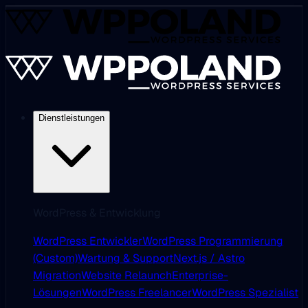
Dienstleistungen
WordPress & Entwicklung
WordPress Entwickler
WordPress Programmierung
(Custom)
Wartung & Support
Next.js / Astro
Migration
Website Relaunch
Enterprise-
Lösungen
WordPress Freelancer
WordPress Spezialist