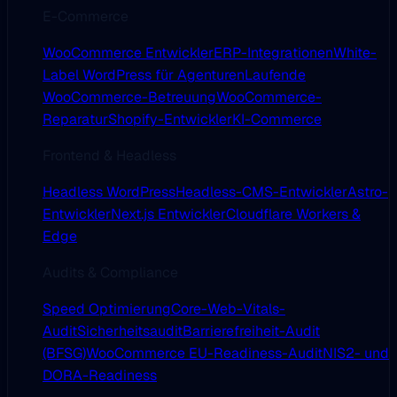
E-Commerce
WooCommerce Entwickler
ERP-Integrationen
White-
Label WordPress für Agenturen
Laufende
WooCommerce-Betreuung
WooCommerce-
Reparatur
Shopify-Entwickler
KI-Commerce
Frontend & Headless
Headless WordPress
Headless-CMS-Entwickler
Astro-
Entwickler
Next.js Entwickler
Cloudflare Workers &
Edge
Audits & Compliance
Speed Optimierung
Core-Web-Vitals-
Audit
Sicherheitsaudit
Barrierefreiheit-Audit
(BFSG)
WooCommerce EU-Readiness-Audit
NIS2- und
DORA-Readiness