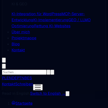
KI & GEO
KI-Integration für WordPress
MCP-Server-
Entwicklung
KI-Implementierung
GEO / LLMO
Optimierung
Rettung KI-Websites
Über mich
Projektmappe
Blog
Kontakt
PL
EN
DE
PT
NB
ES
Kontakt
Schreiben
Read in English.
Switch to English →
Startseite