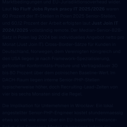
Marktbedingungen und EU-Jurisdiktionsoverhead wider.
Laut
No Fluff Jobs Rynek pracy IT 2025/2026
waren
60 Prozent der IT-Stellen in Polen 2025 Senior-Stellen,
und 60,12 Prozent der Arbeit erfolgten laut
Just Join IT
2024/2025
vollständig remote. Der Median-Senior-B2B-
Satz in Polen lag 2024 bei individuelles Angebot netto pro
Monat (Just Join IT). Cross-Border-Sätze für Kunden in
Deutschland, Norwegen, dem Vereinigten Königreich und
den USA liegen je nach Framework-Spezialisierung,
geforderter Konformitäts-Posture und Vertragsdauer 30
bis 80 Prozent über dem polnischen Baseline-Wert. Im
DACH-Raum liegen interne Senior-PHP-Stellen
typischerweise höher, doch Recruiting-Lead-Zeiten von
vier bis sechs Monaten sind die Regel.
Die Implikation für Unternehmen in Wrocław: Ein lokal
angestellter Senior-PHP-Engineer kostet stundenmaessig
etwa so viel wie einer über ein EU-basiertes Freelance-
Setup, das Freelance-Modell überspringt jedoch die