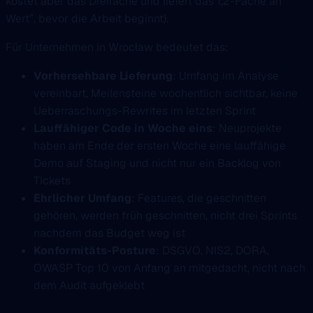
kostet aber das Dreifache und liefert das 1,2-Fache an
Wert”, bevor die Arbeit beginnt).
Für Unternehmen in Wrocław bedeutet das:
Vorhersehbare Lieferung
: Umfang im Analyse
vereinbart, Meilensteine wochentlich sichtbar, keine
Ueberraschungs-Rewrites im letzten Sprint
Lauffähiger Code in Woche eins
: Neuprojekte
haben am Ende der ersten Woche eine lauffähige
Demo auf Staging und nicht nur ein Backlog von
Tickets
Ehrlicher Umfang
: Features, die geschnitten
gehören, werden früh geschnitten, nicht drei Sprints
nachdem das Budget weg ist
Konformitäts-Posture
: DSGVO, NIS2, DORA,
OWASP Top 10 von Anfang an mitgedacht, nicht nach
dem Audit aufgeklebt