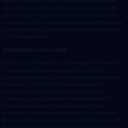
Metrik um ihrer selbst willen. Rector für automatisierte
Refactorings bei PHP- und Framework-Upgrades. PHP-
CS-Fixer oder PHP_CodeSniffer für PSR-12-Konformität,
durchgesetzt in CI. Codepruefung bei jedem Pull Request,
auch bei Solo-Arbeit, wo ich einen Senior-B2B-Mitstreiter
zur Prüfung hinzuziehe.
Datenbanken und Caching
MySQL 8.x und MariaDB 11.x als Standard, mit Indizes, die
für reale Query-Muster ausgelegt sind und nicht
generisch. PostgreSQL 16+ für Projekte, die reichhaltige
Typisierung, JSONB oder serialisierbare Isolation
brauchen. Redis für Cache, Queues, Sessions und
Distributed Locks. Elasticsearch oder Meilisearch für
Volltextsuche, wenn die Datenbankdefaults nicht
ausreichen. Datenbankmigrationen als Code (Doctrine
Migrations oder Laravel Schema), idempotent, mit vor dem
Produktionslauf verifizierten Wiederherstellungspfaden.