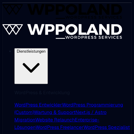
Dienstleistungen
WordPress & Entwicklung
WordPress Entwickler
WordPress Programmierung
(Custom)
Wartung & Support
Next.js / Astro
Migration
Website Relaunch
Enterprise-
Lösungen
WordPress Freelancer
WordPress Spezialist