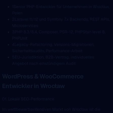
1
Senior PHP-Entwickler für Unternehmen in Wrocław,
Polen
2
Laravel 11/12 und Symfony 7.x Backends, REST APIs,
Microservices
3
PHP 8.3/8.4, Composer, PSR-12, PHPStan level 8,
PHPUnit
4
Legacy-Refactoring, Versions-Migrationen,
Sicherheitsaudits, Performance-Arbeit
5
EU-Jurisdiktion, B2B-Vertrag, individuelles
Angebot nach einstündigem Audit
WordPress & WooCommerce
Entwickler in Wrocław
01. Lokale SEO-Performance
Im wettbewerbsintensiven Markt von Wrocław ist die