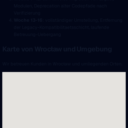
Modulen, Deprecation alter Codepfade nach
Verifizierung
Woche 13-16
: vollständiger Umstellung, Entfernung
der Legacy-Kompatibilitaetsschicht, laufende
Betreuung-Uebergang
Karte von Wrocław und Umgebung
Wir betreuen Kunden in Wrocław und umliegenden Orten.