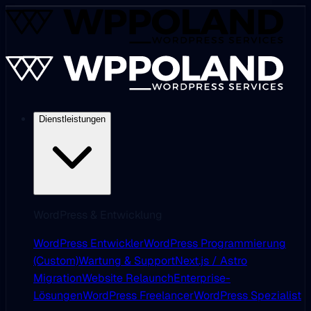
Dienstleistungen
WordPress & Entwicklung
WordPress Entwickler
WordPress Programmierung
(Custom)
Wartung & Support
Next.js / Astro
Migration
Website Relaunch
Enterprise-
Lösungen
WordPress Freelancer
WordPress Spezialist