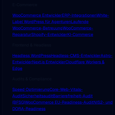
E-Commerce
WooCommerce Entwickler
ERP-Integrationen
White-
Label WordPress für Agenturen
Laufende
WooCommerce-Betreuung
WooCommerce-
Reparatur
Shopify-Entwickler
KI-Commerce
Frontend & Headless
Headless WordPress
Headless-CMS-Entwickler
Astro-
Entwickler
Next.js Entwickler
Cloudflare Workers &
Edge
Audits & Compliance
Speed Optimierung
Core-Web-Vitals-
Audit
Sicherheitsaudit
Barrierefreiheit-Audit
(BFSG)
WooCommerce EU-Readiness-Audit
NIS2- und
DORA-Readiness