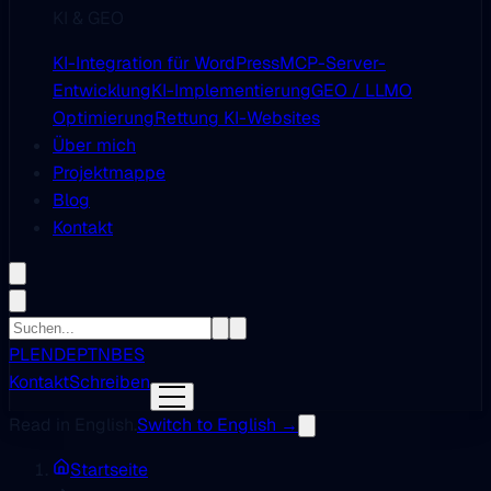
KI & GEO
KI-Integration für WordPress
MCP-Server-
Entwicklung
KI-Implementierung
GEO / LLMO
Optimierung
Rettung KI-Websites
Über mich
Projektmappe
Blog
Kontakt
PL
EN
DE
PT
NB
ES
Kontakt
Schreiben
Read in English.
Switch to English →
Startseite