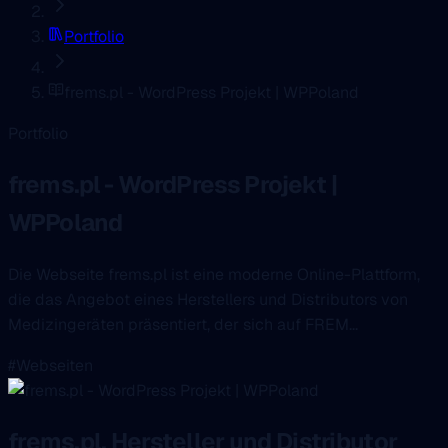
Portfolio
frems.pl - WordPress Projekt | WPPoland
Portfolio
frems.pl - WordPress Projekt |
WPPoland
Die Webseite frems.pl ist eine moderne Online-Plattform,
die das Angebot eines Herstellers und Distributors von
Medizingeräten präsentiert, der sich auf FREM...
#Webseiten
frems.pl, Hersteller und Distributor