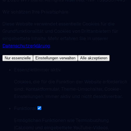
Wir schätzen Ihre Privatsphäre
Diese Website verwendet essentielle Cookies für die
Grundfunktionalität und Cookies von Drittanbietern für
eingebettete Inhalte. Mehr erfahren Sie in unserer
Datenschutzerklärung
.
Nur essenzielle
Einstellungen verwalten
Alle akzeptieren
Essenziell
Immer aktiv
Cookies, die für die Funktion der Website erforderlich
sind: Kontaktformular, Theme-Umschalter, Cookie-
Einstellungen. Immer aktiv und nicht deaktivierbar.
Funktional
Ermöglichen Funktionen wie Terminbuchung
(Cal.com) und eingebettete YouTube-Videos.