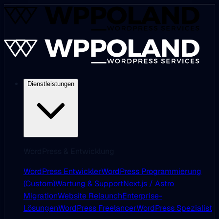
Dienstleistungen
WordPress & Entwicklung
WordPress Entwickler
WordPress Programmierung
(Custom)
Wartung & Support
Next.js / Astro
Migration
Website Relaunch
Enterprise-
Lösungen
WordPress Freelancer
WordPress Spezialist