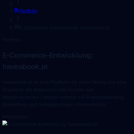
Portfolio
E-Commerce-Entwicklung: haveabook.pl
Portfolio
E-Commerce-Entwicklung:
haveabook.pl
haveabook.pl ist eine Plattform für einen Verlag und eine
Druckerei, die anspruchsvolle Kunden aus
skandinavischen Ländern betreut, mit Angebotskatalog,
Bestellfluss und mehrsprachiger Inhaltsstruktur.
#Webseiten