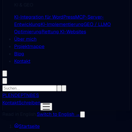
KI & GEO
KI-Integration für WordPress
MCP-Server-
Entwicklung
KI-Implementierung
GEO / LLMO
Optimierung
Rettung KI-Websites
Über mich
Projektmappe
Blog
Kontakt
PL
EN
DE
PT
NB
ES
Kontakt
Schreiben
Read in English.
Switch to English →
Startseite