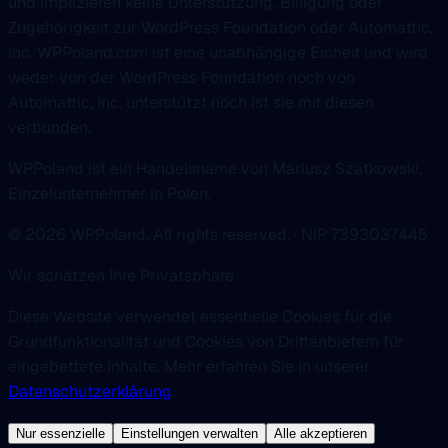
und implizieren keine Unterstützung, Billigung oder
Zugehörigkeit zur WordPress Foundation oder Automattic,
Inc. WPPoland.com ist eine unabhängige Einheit und wird
weder von der WordPress Foundation noch von
Automattic, Inc. unterstützt noch ist sie mit diesen
verbunden.
WPPoland ist ein Handelsname von Mariusz Szatkowski,
Einzelunternehmer in Polen.
© 2026 WPPoland. All rights reserved. · NIP 7393037445
Wir schätzen Ihre Privatsphäre
Diese Website verwendet essentielle Cookies für die
Grundfunktionalität und Cookies von Drittanbietern für
eingebettete Inhalte. Mehr erfahren Sie in unserer
Datenschutzerklärung
.
Nur essenzielle
Einstellungen verwalten
Alle akzeptieren