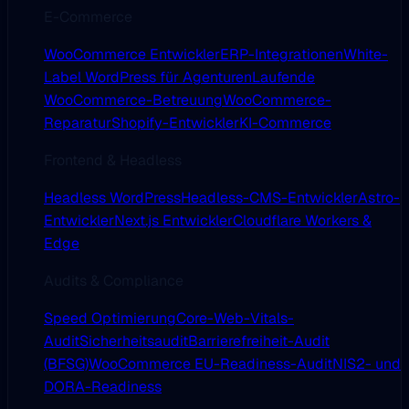
E-Commerce
WooCommerce Entwickler
ERP-Integrationen
White-
Label WordPress für Agenturen
Laufende
WooCommerce-Betreuung
WooCommerce-
Reparatur
Shopify-Entwickler
KI-Commerce
Frontend & Headless
Headless WordPress
Headless-CMS-Entwickler
Astro-
Entwickler
Next.js Entwickler
Cloudflare Workers &
Edge
Audits & Compliance
Speed Optimierung
Core-Web-Vitals-
Audit
Sicherheitsaudit
Barrierefreiheit-Audit
(BFSG)
WooCommerce EU-Readiness-Audit
NIS2- und
DORA-Readiness