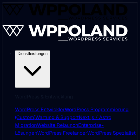
Dienstleistungen
WordPress & Entwicklung
WordPress Entwickler
WordPress Programmierung
(Custom)
Wartung & Support
Next.js / Astro
Migration
Website Relaunch
Enterprise-
Lösungen
WordPress Freelancer
WordPress Spezialist