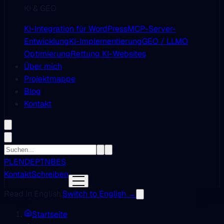
KI & GEO
KI-Integration für WordPress
MCP-Server-
Entwicklung
KI-Implementierung
GEO / LLMO
Optimierung
Rettung KI-Websites
Über mich
Projektmappe
Blog
Kontakt
PL
EN
DE
PT
NB
ES
Kontakt
Schreiben
Read in English.
Switch to English →
Startseite