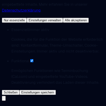
eingebettete Inhalte. Mehr erfahren Sie in unserer
Datenschutzerklärung
.
Nur essenzielle
Einstellungen verwalten
Alle akzeptieren
Essenziell
Immer aktiv
Cookies, die für die Funktion der Website erforderlich
sind: Kontaktformular, Theme-Umschalter, Cookie-
Einstellungen. Immer aktiv und nicht deaktivierbar.
Funktional
Ermöglichen Funktionen wie Terminbuchung
(Cal.com) und eingebettete YouTube-Videos.
Deaktivierung verhindert das Laden dieser Inhalte.
Schließen
Einstellungen speichern