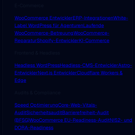
E-Commerce
WooCommerce Entwickler
ERP-Integrationen
White-
Label WordPress für Agenturen
Laufende
WooCommerce-Betreuung
WooCommerce-
Reparatur
Shopify-Entwickler
KI-Commerce
Frontend & Headless
Headless WordPress
Headless-CMS-Entwickler
Astro-
Entwickler
Next.js Entwickler
Cloudflare Workers &
Edge
Audits & Compliance
Speed Optimierung
Core-Web-Vitals-
Audit
Sicherheitsaudit
Barrierefreiheit-Audit
(BFSG)
WooCommerce EU-Readiness-Audit
NIS2- und
DORA-Readiness