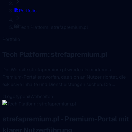
Portfolio
Tech Platform: strefapremium.pl
Portfolio
Tech Platform: strefapremium.pl
Die Website strefapremium.pl wurde als modernes
Premium-Portal entworfen, das sich an Nutzer richtet, die
exklusive Inhalte und Dienstleistungen suchen. Die ...
#Logotypen
#Webseiten
strefapremium.pl - Premium-Portal mit
klarer Nutzerführung