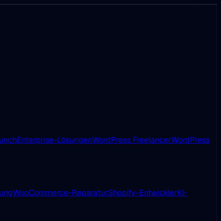
aunch
Enterprise-Lösungen
WordPress Freelancer
WordPress
ung
WooCommerce-Reparatur
Shopify-Entwickler
KI-