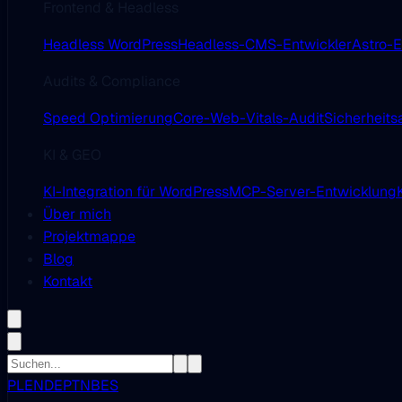
Frontend & Headless
Headless WordPress
Headless-CMS-Entwickler
Astro-E
Audits & Compliance
Speed Optimierung
Core-Web-Vitals-Audit
Sicherheits
KI & GEO
KI-Integration für WordPress
MCP-Server-Entwicklung
Über mich
Projektmappe
Blog
Kontakt
PL
EN
DE
PT
NB
ES