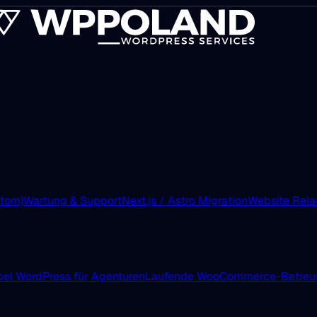
tom)
Wartung & Support
Next.js / Astro Migration
Website Rel
el WordPress für Agenturen
Laufende WooCommerce-Betreu