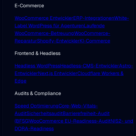
E-Commerce
WooCommerce Entwickler
ERP-Integrationen
White-
Label WordPress für Agenturen
Laufende
WooCommerce-Betreuung
WooCommerce-
Reparatur
Shopify-Entwickler
KI-Commerce
Frontend & Headless
Headless WordPress
Headless-CMS-Entwickler
Astro-
Entwickler
Next.js Entwickler
Cloudflare Workers &
Edge
Audits & Compliance
Speed Optimierung
Core-Web-Vitals-
Audit
Sicherheitsaudit
Barrierefreiheit-Audit
(BFSG)
WooCommerce EU-Readiness-Audit
NIS2- und
DORA-Readiness