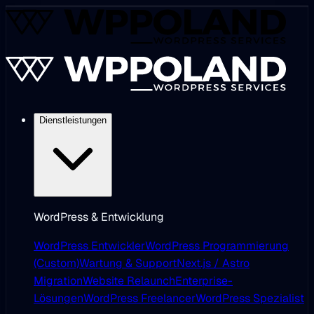
Dienstleistungen
WordPress & Entwicklung
WordPress Entwickler
WordPress Programmierung
(Custom)
Wartung & Support
Next.js / Astro
Migration
Website Relaunch
Enterprise-
Lösungen
WordPress Freelancer
WordPress Spezialist