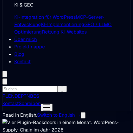
KI & GEO
KI-Integration für WordPress
MCP-Server-
Entwicklung
KI-Implementierung
GEO / LLMO
Optimierung
Rettung KI-Websites
Über mich
Projektmappe
Blog
Kontakt
PL
EN
DE
PT
NB
ES
Kontakt
Schreiben
Read in English.
Switch to English →