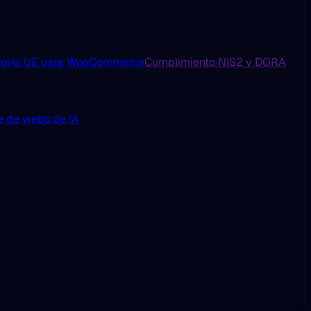
toría UE para WooCommerce
Cumplimiento NIS2 y DORA
e de webs de IA