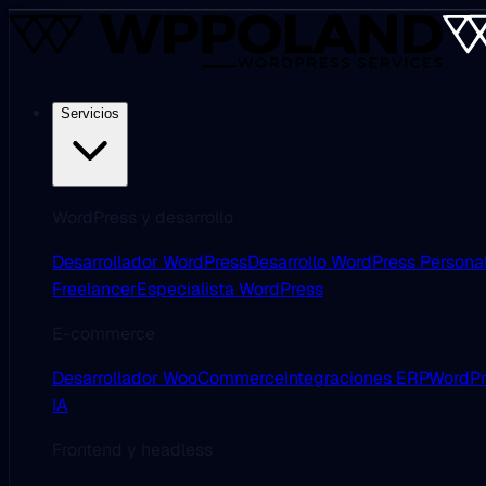
Servicios
WordPress y desarrollo
Desarrollador WordPress
Desarrollo WordPress Persona
Freelancer
Especialista WordPress
E-commerce
Desarrollador WooCommerce
Integraciones ERP
WordPr
IA
Frontend y headless