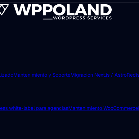
lizado
Mantenimiento y Soporte
Migración Next.js / Astro
Redis
ess white-label para agencias
Mantenimiento WooCommerce