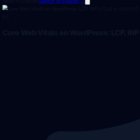
Read in English.
Switch to English →
ES
Core Web Vitals en WordPress: LCP, INP