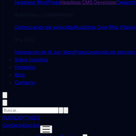
Headless WordPress
Headless CMS Developer
Desarrol
Auditorías y cumplimiento
Optimización de Velocidad
Auditoría Core Web Vitals
A
IA y GEO
Integración de IA con WordPress
Desarrollo de servido
Sobre nosotros
Portafolio
Blog
Contacto
PL
EN
DE
PT
NB
ES
Contacto
Escribir