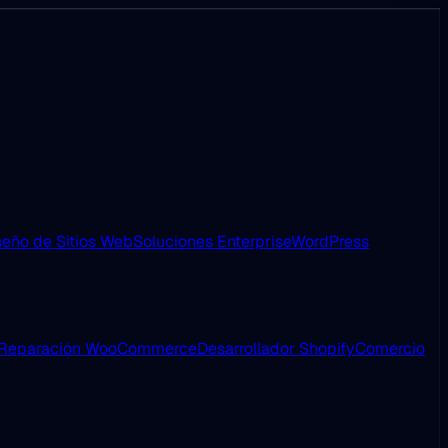
eño de Sitios Web
Soluciones Enterprise
WordPress
Reparación WooCommerce
Desarrollador Shopify
Comercio