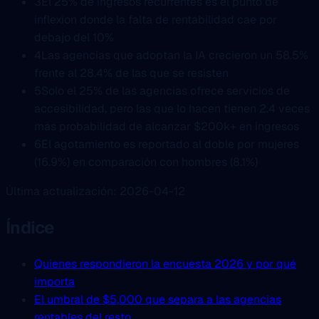
3
El 25% de ingresos recurrentes es el punto de
inflexion donde la falta de rentabilidad cae por
debajo del 10%
4
Las agencias que adoptan la IA crecieron un 58.5%
frente al 28.4% de las que se resisten
5
Solo el 25% de las agencias ofrece servicios de
accesibilidad, pero las que lo hacen tienen 2.4 veces
más probabilidad de alcanzar $200k+ en ingresos
6
El agotamiento es reportado al doble por mujeres
(16.9%) en comparación con hombres (8.1%)
Última actualización: 2026-04-12
Índice
Quienes respondieron la encuesta 2026 y por qué
importa
El umbral de $5,000 que separa a las agencias
rentables del resto