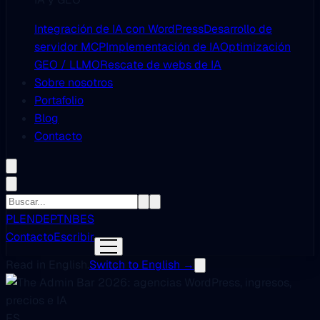
Integración de IA con WordPress
Desarrollo de
servidor MCP
Implementación de IA
Optimización
GEO / LLMO
Rescate de webs de IA
Sobre nosotros
Portafolio
Blog
Contacto
PL
EN
DE
PT
NB
ES
Contacto
Escribir
Read in English.
Switch to English →
ES