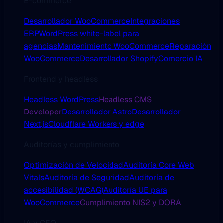
E-commerce
Desarrollador WooCommerce
Integraciones
ERP
WordPress white-label para
agencias
Mantenimiento WooCommerce
Reparación
WooCommerce
Desarrollador Shopify
Comercio IA
Frontend y headless
Headless WordPress
Headless CMS
Developer
Desarrollador Astro
Desarrollador
Next.js
Cloudflare Workers y edge
Auditorías y cumplimiento
Optimización de Velocidad
Auditoría Core Web
Vitals
Auditoría de Seguridad
Auditoría de
accesibilidad (WCAG)
Auditoría UE para
WooCommerce
Cumplimiento NIS2 y DORA
IA y GEO