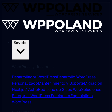
Servicios
WordPress y desarrollo
Desarrollador WordPress
Desarrollo WordPress
Personalizado
Mantenimiento y Soporte
Migración
Next.js / Astro
Rediseño de Sitios Web
Soluciones
Enterprise
WordPress Freelancer
Especialista
WordPress