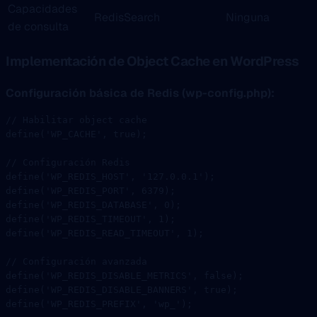
Capacidades
RedisSearch
Ninguna
de consulta
Implementación de Object Cache en WordPress
Configuración básica de Redis (wp-config.php):
// Habilitar object cache
define
(
'WP_CACHE'
, 
true
);
// Configuración Redis
define
(
'WP_REDIS_HOST'
, 
'127.0.0.1'
);
define
(
'WP_REDIS_PORT'
, 
6379
);
define
(
'WP_REDIS_DATABASE'
, 
0
);
define
(
'WP_REDIS_TIMEOUT'
, 
1
);
define
(
'WP_REDIS_READ_TIMEOUT'
, 
1
);
// Configuración avanzada
define
(
'WP_REDIS_DISABLE_METRICS'
, 
false
);
define
(
'WP_REDIS_DISABLE_BANNERS'
, 
true
);
define
(
'WP_REDIS_PREFIX'
, 
'wp_'
);