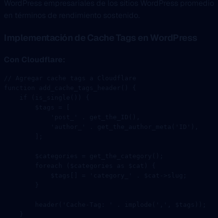
WordPress empresariales de los sitios WordPress promedio
en términos de rendimiento sostenido.
Implementación de Cache Tags en WordPress
Con Cloudflare:
// Agregar cache tags a Cloudflare
function
 add_cache_tags_header
() {
    if
 (
is_single
()) {
        $tags 
=
 [
            'post_'
 .
 get_the_ID
(),
            'author_'
 .
 get_the_author_meta
(
'ID'
),
        ];
        $categories 
=
 get_the_category
();
        foreach
 ($categories 
as
 $cat) {
            $tags[] 
=
 'category_'
 .
 $cat
->
slug;
        }
        header
(
'Cache-Tag: '
 .
 implode
(
','
, $tags));
    }