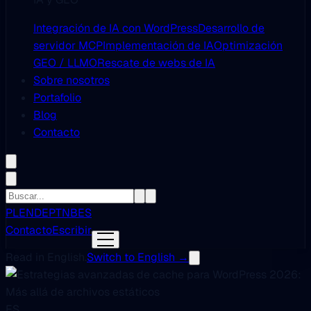
Integración de IA con WordPress
Desarrollo de
servidor MCP
Implementación de IA
Optimización
GEO / LLMO
Rescate de webs de IA
Sobre nosotros
Portafolio
Blog
Contacto
PL
EN
DE
PT
NB
ES
Contacto
Escribir
Read in English.
Switch to English →
ES