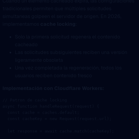
Cuando un elemento cacheado expira, las configuraciones
tradicionales permiten que múltiples solicitudes
simultaneas golpeen el servidor de origen. En 2026,
implementamos
cache locking
:
Solo la primera solicitud regenera el contenido
cacheado
Las solicitudes subsiguientes reciben una versión
ligeramente obsoleta
Una vez completada la regeneración, todos los
usuarios reciben contenido fresco
Implementación con Cloudflare Workers:
// Patron de cache locking
async
 function
 handleRequest
(
request
) {
  const
 cache
 =
 caches.default;
  const
 cacheKey
 =
 new
 Request
(request.url);
  let
 response 
=
 await
 cache.
match
(cacheKey);