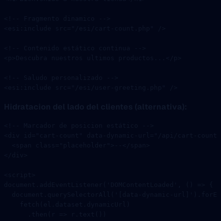
<!-- Fragmento dinamico -->
<
esi:include
 src
=
"/esi/cart-count.php"
 />
<!-- Contenido estático continua -->
<
p
>Descubra nuestros ultimos productos...</
p
>
<!-- Saludo personalizado -->
<
esi:include
 src
=
"/esi/user-greeting.php"
 />
Hidratacion del lado del clientes (alternativa):
<!-- Marcador de posicion estático -->
<
div
 id
=
"cart-count"
 data-dynamic-url
=
"/api/cart-count"
  <
span
 class
=
"placeholder"
>--</
span
>
</
div
>
<
script
>
document.
addEventListener
(
'DOMContentLoaded'
, () 
=>
 {
  document.
querySelectorAll
(
'[data-dynamic-url]'
).
forEa
    fetch
(el.dataset.dynamicUrl)
      .
then
(
r
 =>
 r.
text
())