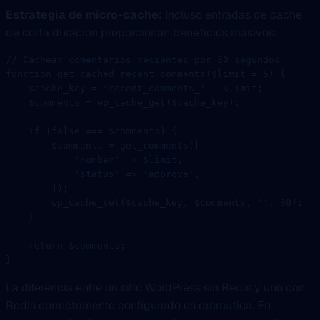
Estrategia de micro-cache:
Incluso entradas de cache
de corta duración proporcionan beneficios masivos:
// Cachear comentarios recientes por 30 segundos
function
 get_cached_recent_comments
($limit 
=
 5
) {
    $cache_key 
=
 'recent_comments_'
 .
 $limit;
    $comments 
=
 wp_cache_get
($cache_key);
    if
 (
false
 ===
 $comments) {
        $comments 
=
 get_comments
([
            'number'
 =>
 $limit,
            'status'
 =>
 'approve'
,
        ]);
        wp_cache_set
($cache_key, $comments, 
''
, 
30
);
    }
    return
 $comments;
}
La diferencia entre un sitio WordPress sin Redis y uno con
Redis correctamente configurado es dramatica. En