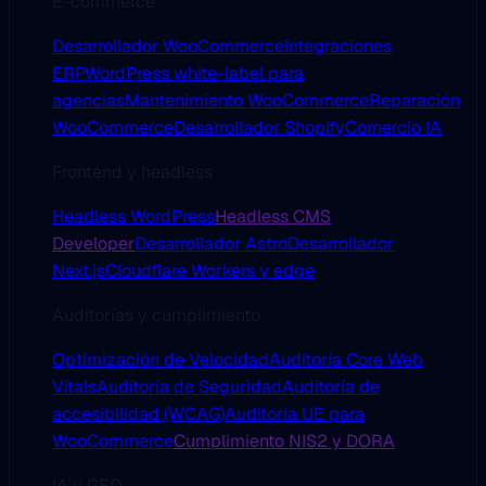
E-commerce
Desarrollador WooCommerce
Integraciones
ERP
WordPress white-label para
agencias
Mantenimiento WooCommerce
Reparación
WooCommerce
Desarrollador Shopify
Comercio IA
Frontend y headless
Headless WordPress
Headless CMS
Developer
Desarrollador Astro
Desarrollador
Next.js
Cloudflare Workers y edge
Auditorías y cumplimiento
Optimización de Velocidad
Auditoría Core Web
Vitals
Auditoría de Seguridad
Auditoría de
accesibilidad (WCAG)
Auditoría UE para
WooCommerce
Cumplimiento NIS2 y DORA
IA y GEO