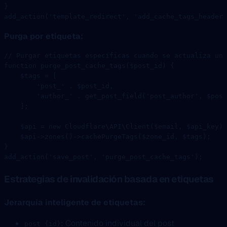
}
add_action
(
'template_redirect'
, 
'add_cache_tags_header'
Purga por etiqueta:
// Purgar etiquetas específicas cuando se actualiza un 
function
 purge_post_cache_tags
($post_id) {
    $tags 
=
 [
        'post_'
 .
 $post_id,
        'author_'
 .
 get_post_field
(
'post_author'
, $post
    ];
    $api 
=
 new
 Cloudflare\API\Client
($email, $api_key);
    $api
->
zones
()
->
cachePurgeTags
($zone_id, $tags);
}
add_action
(
'save_post'
, 
'purge_post_cache_tags'
);
Estrategias de invalidación basada en etiquetas
Jerarquía inteligente de etiquetas:
: Contenido individual del post
post_{id}