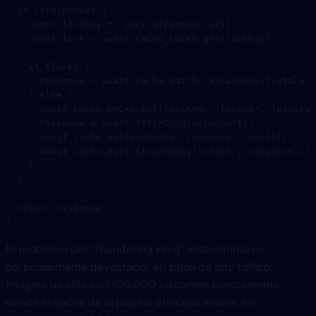
  if
 (
!
response) {
    const
 lockKey
 =
 `lock:${
request
.
url
}`
;
    const
 lock
 =
 await
 CACHE_LOCKS
.
get
(lockKey);
    if
 (lock) {
      response 
=
 await
 cache.
match
(
`${
cacheKey
}:stale`
)
    } 
else
 {
      await
 CACHE_LOCKS
.
put
(lockKey, 
'locked'
, {expirat
      response 
=
 await
 fetchOrigin
(request);
      await
 cache.
put
(cacheKey, response.
clone
());
      await
 cache.
put
(
`${
cacheKey
}:stale`
, response.
clo
    }
  }
  return
 response;
}
El problema del “Thundering Herd” (estampida) es
particularmente devastador en sitios de alto tráfico.
Imagine un sitio con 100.000 visitantes concurrentes
donde el cache de la página principal expira: sin