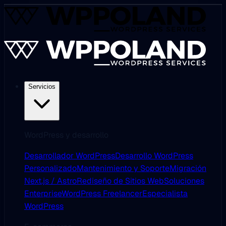
Servicios
WordPress y desarrollo
Desarrollador WordPress
Desarrollo WordPress
Personalizado
Mantenimiento y Soporte
Migración
Next.js / Astro
Rediseño de Sitios Web
Soluciones
Enterprise
WordPress Freelancer
Especialista
WordPress