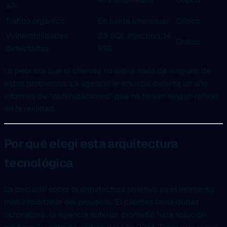
API
Tráfico orgánico
En caída interanual
Crítico
Vulnerabilidades
23 SQL injection, 14
Crítico
detectadas
XSS
Lo peor era que el clientes no sabía nada de ninguno de
estos problemas. La agencia le enviaba durante un año
informes de “optimizaciones” que no tenían ningún reflejo
en la realidad.
Por qué elegí esta arquitectura
tecnológica
La decisión sobre la arquitectura objetivo es el momento
más importante del proyecto. El clientes tenía dudas
razonables: la agencia anterior prometió “una solución