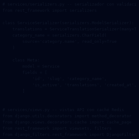
# services/serializers.py -- serializador con validació
from
 rest_framework 
import
 serializers
class
 ServiceSerializer
(
serializers
.
ModelSerializer
):
    translations 
=
 ServiceTranslationSerializer(
many
=
Tr
    category_name 
=
 serializers.CharField(
        source
=
'category.name'
, 
read_only
=
True
    )
    class
 Meta
:
        model 
=
 Service
        fields 
=
 [
            'id'
, 
'slug'
, 
'category_name'
,
            'is_active'
, 
'translations'
, 
'created_at'
,
        ]
# services/views.py -- vistas API con caché Redis
from
 django.utils.decorators 
import
 method_decorator
from
 django.views.decorators.cache 
import
 cache_page
from
 rest_framework 
import
 viewsets, filters
from
 django_filters.rest_framework 
import
 DjangoFilterB