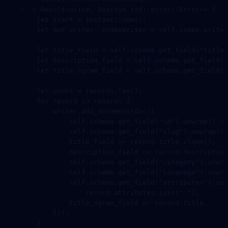
    ) 
->
 Result
<
usize
, 
Box
<
dyn
 std
::
error
::
Error
>> {
        let
 start 
=
 Instant
::
now
();
        let
 mut
 writer
:
 IndexWriter
 =
 self
.
index
.
writer
        let
 title_field 
=
 self
.
schema
.
get_field
(
"title"
        let
 description_field 
=
 self
.
schema
.
get_field
(
"
        let
 title_ngram_field 
=
 self
.
schema
.
get_field
(
"
        let
 count 
=
 records
.
len
();
        for
 record 
in
 records {
            writer
.
add_document
(
doc!
(
                self
.
schema
.
get_field
(
"id"
)
.
unwrap
() 
=>
                self
.
schema
.
get_field
(
"slug"
)
.
unwrap
() 
                title_field 
=>
 record
.
title
.
clone
(),
                description_field 
=>
 record
.
description
                self
.
schema
.
get_field
(
"category"
)
.
unwra
                self
.
schema
.
get_field
(
"language"
)
.
unwra
                self
.
schema
.
get_field
(
"attributes"
)
.
unw
                    record
.
attributes
.
join
(
" "
),
                title_ngram_field 
=>
 record
.
title,
            ))
?
;
        }