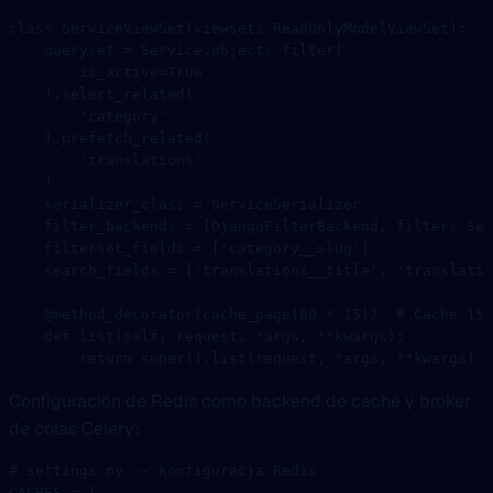
class
 ServiceViewSet
(
viewsets
.
ReadOnlyModelViewSet
):
    queryset 
=
 Service.objects.filter(
        is_active
=
True
    ).select_related(
        'category'
    ).prefetch_related(
        'translations'
    )
    serializer_class 
=
 ServiceSerializer
    filter_backends 
=
 [DjangoFilterBackend, filters.Sea
    filterset_fields 
=
 [
'category__slug'
]
    search_fields 
=
 [
'translations__title'
, 
'translatio
    @method_decorator
(cache_page(
60
 *
 15
))  
# Cache 15 
    def
 list
(self, request, 
*
args, 
**
kwargs):
        return
 super
().list(request, 
*
args, 
**
kwargs)
Configuración de Redis como backend de caché y broker
de colas Celery:
# settings.py -- konfiguracja Redis
CACHES
 =
 {