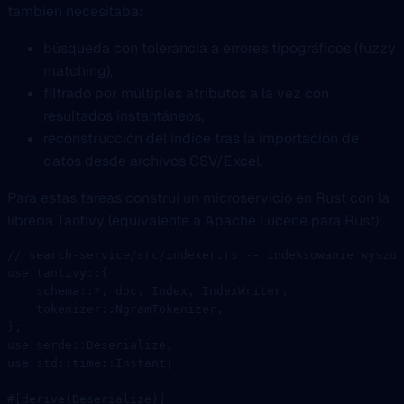
también necesitaba:
búsqueda con tolerancia a errores tipográficos (fuzzy
matching),
filtrado por múltiples atributos a la vez con
resultados instantáneos,
reconstrucción del índice tras la importación de
datos desde archivos CSV/Excel.
Para estas tareas construí un microservicio en Rust con la
librería Tantivy (equivalente a Apache Lucene para Rust):
// search-service/src/indexer.rs -- indeksowanie wyszuk
use
 tantivy
::
{
    schema
::*
, doc, 
Index
, 
IndexWriter
,
    tokenizer
::
NgramTokenizer
,
};
use
 serde
::
Deserialize
;
use
 std
::
time
::
Instant
;
#[derive(
Deserialize
)]