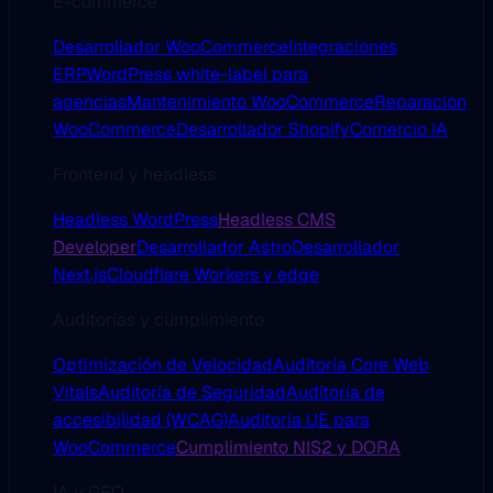
E-commerce
Desarrollador WooCommerce
Integraciones
ERP
WordPress white-label para
agencias
Mantenimiento WooCommerce
Reparación
WooCommerce
Desarrollador Shopify
Comercio IA
Frontend y headless
Headless WordPress
Headless CMS
Developer
Desarrollador Astro
Desarrollador
Next.js
Cloudflare Workers y edge
Auditorías y cumplimiento
Optimización de Velocidad
Auditoría Core Web
Vitals
Auditoría de Seguridad
Auditoría de
accesibilidad (WCAG)
Auditoría UE para
WooCommerce
Cumplimiento NIS2 y DORA
IA y GEO