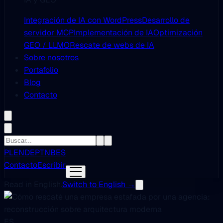
Integración de IA con WordPress
Desarrollo de
servidor MCP
Implementación de IA
Optimización
GEO / LLMO
Rescate de webs de IA
Sobre nosotros
Portafolio
Blog
Contacto
PL
EN
DE
PT
NB
ES
Contacto
Escribir
Read in English.
Switch to English →
ES