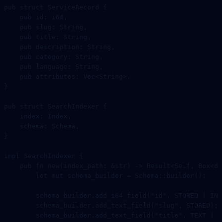
pub
 struct
 ServiceRecord
 {
    pub
 id
:
 i64
,
    pub
 slug
:
 String
,
    pub
 title
:
 String
,
    pub
 description
:
 String
,
    pub
 category
:
 String
,
    pub
 language
:
 String
,
    pub
 attributes
:
 Vec
<
String
>,
}
pub
 struct
 SearchIndexer
 {
    index
:
 Index
,
    schema
:
 Schema
,
}
impl
 SearchIndexer
 {
    pub
 fn
 new
(index_path
:
 &
str
) 
->
 Result
<
Self
, 
Box
<
dy
        let
 mut
 schema_builder 
=
 Schema
::
builder
();
        schema_builder
.
add_i64_field
(
"id"
, 
STORED
 |
 IND
        schema_builder
.
add_text_field
(
"slug"
, 
STORED
);
        schema_builder
.
add_text_field
(
"title"
, 
TEXT
 |
 S