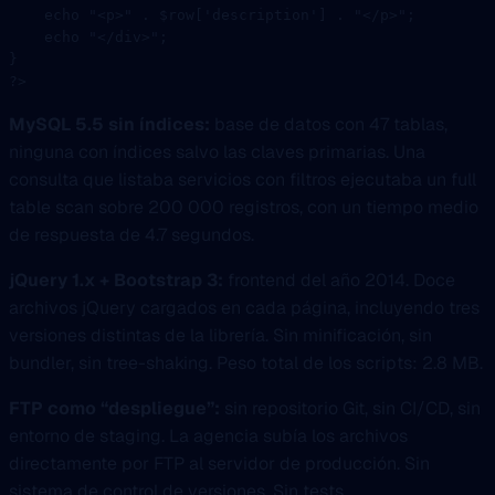
    echo
 "<p>"
 .
 $row[
'description'
] 
.
 "</p>"
;
    echo
 "</div>"
;
}
?>
MySQL 5.5 sin índices:
base de datos con 47 tablas,
ninguna con índices salvo las claves primarias. Una
consulta que listaba servicios con filtros ejecutaba un full
table scan sobre 200 000 registros, con un tiempo medio
de respuesta de 4.7 segundos.
jQuery 1.x + Bootstrap 3:
frontend del año 2014. Doce
archivos jQuery cargados en cada página, incluyendo tres
versiones distintas de la librería. Sin minificación, sin
bundler, sin tree-shaking. Peso total de los scripts: 2.8 MB.
FTP como “despliegue”:
sin repositorio Git, sin CI/CD, sin
entorno de staging. La agencia subía los archivos
directamente por FTP al servidor de producción. Sin
sistema de control de versiones. Sin tests.