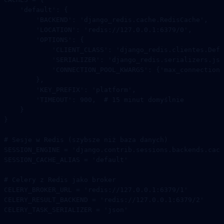
    'default'
: {
        'BACKEND'
: 
'django_redis.cache.RedisCache'
,
        'LOCATION'
: 
'redis://127.0.0.1:6379/0'
,
        'OPTIONS'
: {
            'CLIENT_CLASS'
: 
'django_redis.clientes.Defa
            'SERIALIZER'
: 
'django_redis.serializers.jso
            'CONNECTION_POOL_KWARGS'
: {
'max_connections
        },
        'KEY_PREFIX'
: 
'platform'
,
        'TIMEOUT'
: 
900
,  
# 15 minut domyślnie
    }
}
# Sesje w Redis (szybsze niż baza danych)
SESSION_ENGINE
 =
 'django.contrib.sessions.backends.cach
SESSION_CACHE_ALIAS
 =
 'default'
# Celery z Redis jako broker
CELERY_BROKER_URL
 =
 'redis://127.0.0.1:6379/1'
CELERY_RESULT_BACKEND
 =
 'redis://127.0.0.1:6379/2'
CELERY_TASK_SERIALIZER
 =
 'json'