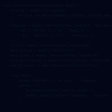
class
 ServiceTranslation
(
models
.
Model
):
    service 
=
 models.ForeignKey(
        Service, 
on_delete
=
models.
CASCADE
, 
related_name
    )
    language 
=
 models.CharField(
max_length
=
5
, 
choices
=
[
        (
'pl'
, 
'Polski'
), (
'en'
, 
'English'
),
        (
'de'
, 
'Deutsch'
), (
'fr'
, 
'Français'
),
    ])
    title 
=
 models.CharField(
max_length
=
200
)
    description 
=
 models.TextField()
    meta_title 
=
 models.CharField(
max_length
=
70
)
    meta_description 
=
 models.CharField(
max_length
=
160
)
    search_vector 
=
 SearchVectorField(
null
=
True
)
    class
 Meta
:
        unique_together 
=
 [
'service'
, 
'language'
]
        indexes 
=
 [
            GinIndex(
fields
=
[
'search_vector'
]),
            models.Index(
fields
=
[
'language'
, 
'service'
]
        ]