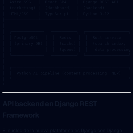
│  Astro SSG   │  React SPA    │  Django REST API      
│  (marketing) │  (dashboard)  │  (backend)            
│  HTML/CSS    │  TypeScript   │  Python 3.12          
├──────────────┴───────────────┴───────────────────────
│                                                      
│  ┌─────────────┐  ┌──────────┐  ┌──────────────────┐ 
│  │ PostgreSQL   │  │  Redis   │  │  Rust service    │
│  │ (primary DB) │  │  (cache) │  │  (search index,  │
│  │              │  │  (queue) │  │   data processing│
│  └─────────────┘  └──────────┘  └──────────────────┘ 
│                                                      
│  ┌─────────────────────────────────────────────────┐ 
│  │  Python AI pipeline (content processing, NLP)    │
│  └─────────────────────────────────────────────────┘ 
└─────────────────────────────────────────────────────┘
API backend en Django REST
Framework
El núcleo de la nueva plataforma es Django con Django