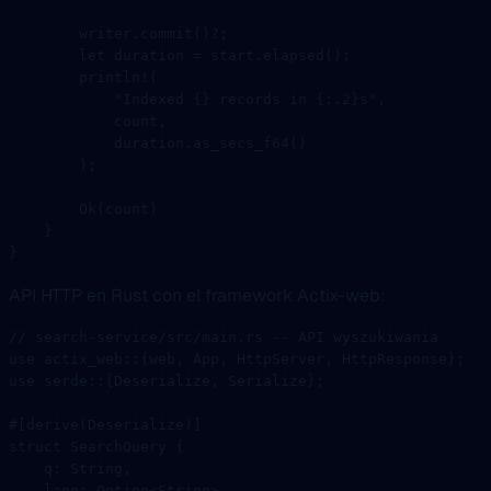
        writer
.
commit
()
?
;
        let
 duration 
=
 start
.
elapsed
();
        println!
(
            "Indexed {} records in {:.2}s"
,
            count,
            duration
.
as_secs_f64
()
        );
        Ok
(count)
    }
}
API HTTP en Rust con el framework Actix-web:
// search-service/src/main.rs -- API wyszukiwania
use
 actix_web
::
{web, 
App
, 
HttpServer
, 
HttpResponse
};
use
 serde
::
{
Deserialize
, 
Serialize
};
#[derive(
Deserialize
)]
struct
 SearchQuery
 {
    q
:
 String
,
    lang
:
 Option
<
String
>,