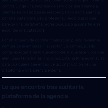
semanas luchando con un problema sobre el que no tiene
control. Dirige una empresa de servicios que atiende a
clientes en cuatro países europeos. Pagó a una agencia
por una plataforma web profesional. Recibió algo que
parecía una plataforma profesional. Bajo la superficie se
escondía una catástrofe.
Por un acuerdo de confidencialidad no puedo revelar el
nombre de la empresa ni el sector. En cambio, puedo
contar exactamente lo que encontré, lo que hice y por qué
elegí unas tecnologías y no otras. Esta historia es un aviso
para cualquiera que encargue la construcción de una
plataforma a una agencia externa.
Lo que encontré tras auditar la
plataforma de la agencia