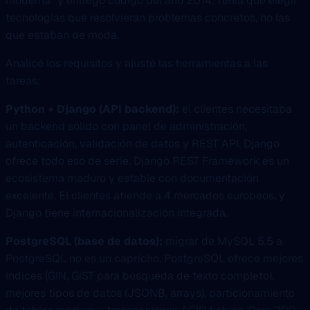
moderna” y entregó código del año 2014. Tenía que elegir
tecnologías que resolvieran problemas concretos, no las
que estaban de moda.
Analicé los requisitos y ajusté las herramientas a las
tareas:
Python + Django (API backend):
el clientes necesitaba
un backend sólido con panel de administración,
autenticación, validación de datos y REST API. Django
ofrece todo eso de serie. Django REST Framework es un
ecosistema maduro y estable con documentación
excelente. El clientes atiende a 4 mercados europeos, y
Django tiene internacionalización integrada.
PostgreSQL (base de datos):
migrar de MySQL 5.5 a
PostgreSQL no es un capricho. PostgreSQL ofrece mejores
índices (GIN, GiST para búsqueda de texto completo),
mejores tipos de datos (JSONB, arrays), particionamiento