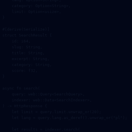
    category
:
 Option
<
String
>,
    limit
:
 Option
<
usize
>,
}
#[derive(
Serialize
)]
struct
 SearchResult
 {
    id
:
 i64
,
    slug
:
 String
,
    title
:
 String
,
    excerpt
:
 String
,
    category
:
 String
,
    score
:
 f32
,
}
async
 fn
 search
(
    query
:
 web
::
Query
<
SearchQuery
>,
    indexer
:
 web
::
Data
<
SearchIndexer
>,
) 
->
 HttpResponse
 {
    let
 limit 
=
 query
.
limit
.
unwrap_or
(
20
);
    let
 lang 
=
 query
.
lang
.
as_deref
()
.
unwrap_or
(
"pl"
);
    let
 results 
=
 indexer
.
search
(