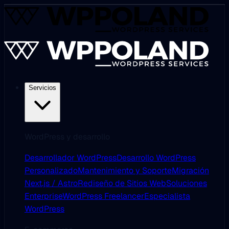
Servicios
WordPress y desarrollo
Desarrollador WordPress
Desarrollo WordPress
Personalizado
Mantenimiento y Soporte
Migración
Next.js / Astro
Rediseño de Sitios Web
Soluciones
Enterprise
WordPress Freelancer
Especialista
WordPress