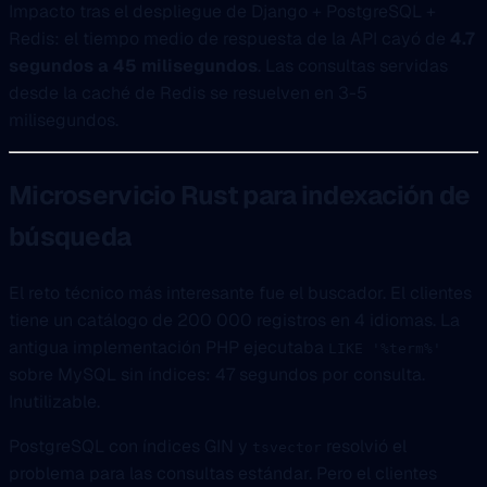
Impacto tras el despliegue de Django + PostgreSQL +
Redis: el tiempo medio de respuesta de la API cayó de
4.7
segundos a 45 milisegundos
. Las consultas servidas
desde la caché de Redis se resuelven en 3-5
milisegundos.
Microservicio Rust para indexación de
búsqueda
El reto técnico más interesante fue el buscador. El clientes
tiene un catálogo de 200 000 registros en 4 idiomas. La
antigua implementación PHP ejecutaba
LIKE '%term%'
sobre MySQL sin índices: 47 segundos por consulta.
Inutilizable.
PostgreSQL con índices GIN y
resolvió el
tsvector
problema para las consultas estándar. Pero el clientes