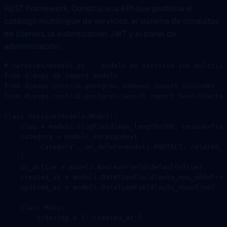
REST Framework. Construí una API que gestiona el
catálogo multilingüe de servicios, el sistema de consultas
de clientes, la autenticación JWT y el panel de
administración.
# services/models.py -- modelo de servicio con multilin
from
 django.db 
import
 models
from
 django.contrib.postgres.indexes 
import
 GinIndex
from
 django.contrib.postgres.search 
import
 SearchVector
class
 Service
(
models
.
Model
):
    slug 
=
 models.SlugField(
max_length
=
200
, 
unique
=
True
    category 
=
 models.ForeignKey(
        'Category'
, 
on_delete
=
models.
PROTECT
, 
related_n
    )
    is_active 
=
 models.BooleanField(
default
=
True
)
    created_at 
=
 models.DateTimeField(
auto_now_add
=
True
    updated_at 
=
 models.DateTimeField(
auto_now
=
True
)
    class
 Meta
:
        ordering 
=
 [
'-created_at'
]