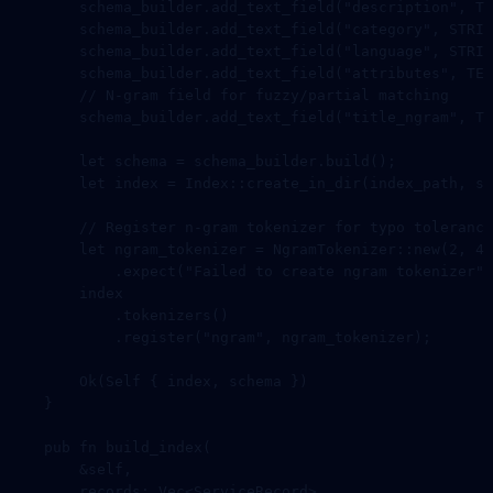
        schema_builder
.
add_text_field
(
"description"
, 
TE
        schema_builder
.
add_text_field
(
"category"
, 
STRIN
        schema_builder
.
add_text_field
(
"language"
, 
STRIN
        schema_builder
.
add_text_field
(
"attributes"
, 
TEX
        // N-gram field for fuzzy/partial matching
        schema_builder
.
add_text_field
(
"title_ngram"
, 
TE
        let
 schema 
=
 schema_builder
.
build
();
        let
 index 
=
 Index
::
create_in_dir
(index_path, sc
        // Register n-gram tokenizer for typo tolerance
        let
 ngram_tokenizer 
=
 NgramTokenizer
::
new
(
2
, 
4
,
            .
expect
(
"Failed to create ngram tokenizer"
)
        index
            .
tokenizers
()
            .
register
(
"ngram"
, ngram_tokenizer);
        Ok
(
Self
 { index, schema })
    }
    pub
 fn
 build_index
(
        &
self
,
        records
:
 Vec
<
ServiceRecord
>,