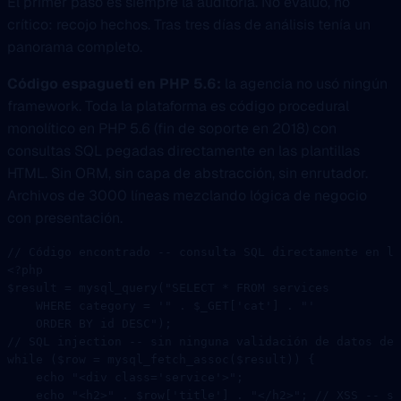
El primer paso es siempre la auditoría. No evalúo, no
crítico: recojo hechos. Tras tres días de análisis tenía un
panorama completo.
Código espagueti en PHP 5.6:
la agencia no usó ningún
framework. Toda la plataforma es código procedural
monolítico en PHP 5.6 (fin de soporte en 2018) con
consultas SQL pegadas directamente en las plantillas
HTML. Sin ORM, sin capa de abstracción, sin enrutador.
Archivos de 3000 líneas mezclando lógica de negocio
con presentación.
// Código encontrado -- consulta SQL directamente en la
<?
php
$result 
=
 mysql_query
(
"
SELECT
 *
 FROM
 services 
    WHERE
 category 
=
 '"
 .
 $_GET[
'cat'
] 
.
 "' 
    ORDER BY id DESC"
);
// SQL injection -- sin ninguna validación de datos de 
while
 ($row 
=
 mysql_fetch_assoc
($result)) {
    echo
 "<div class='service'>"
;
    echo
 "<h2>"
 .
 $row[
'title'
] 
.
 "</h2>"
; 
// XSS -- si