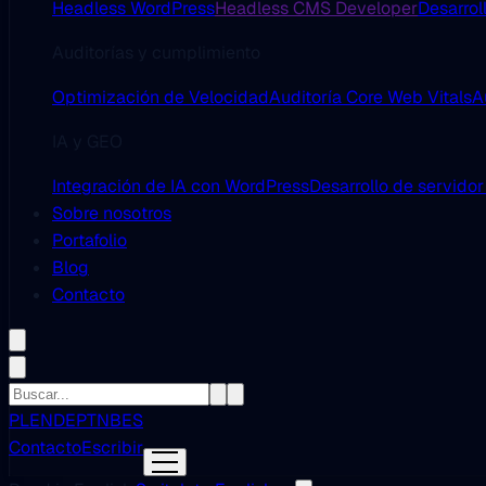
Headless WordPress
Headless CMS Developer
Desarrol
Auditorías y cumplimiento
Optimización de Velocidad
Auditoría Core Web Vitals
A
IA y GEO
Integración de IA con WordPress
Desarrollo de servido
Sobre nosotros
Portafolio
Blog
Contacto
PL
EN
DE
PT
NB
ES
Contacto
Escribir