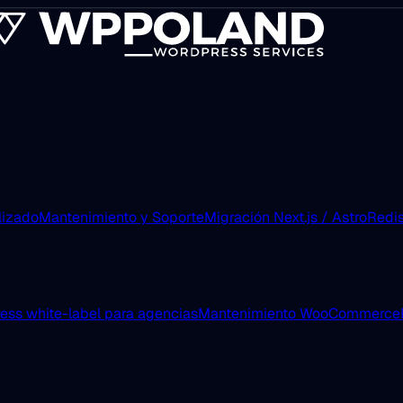
lizado
Mantenimiento y Soporte
Migración Next.js / Astro
Redis
ess white-label para agencias
Mantenimiento WooCommerce