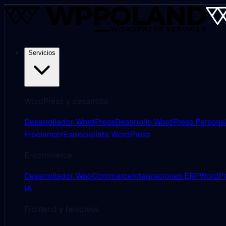
Servicios
WordPress y desarrollo
Desarrollador WordPress
Desarrollo WordPress Persona
Freelancer
Especialista WordPress
E-commerce
Desarrollador WooCommerce
Integraciones ERP
WordPr
IA
Frontend y headless