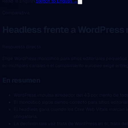
Read in English.
Switch to English →
Comparativa
Headless frente a WordPress m
Respuesta directa
Elige WordPress monolítico para sitios editoriales pequeños
en múltiples canales o el cumplimiento europeo exige entreg
En resumen
WordPress impulsa alrededor del 43 por ciento de tod
El monolítico sigue siendo correcto para sitios editori
El headless gana cuando los Core Web Vitals marcan lo
obligatoria.
La decisión rara vez trata de WordPress en sí; trata d