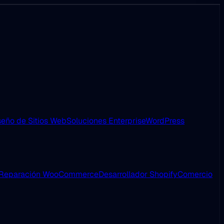
eño de Sitios Web
Soluciones Enterprise
WordPress
Reparación WooCommerce
Desarrollador Shopify
Comercio