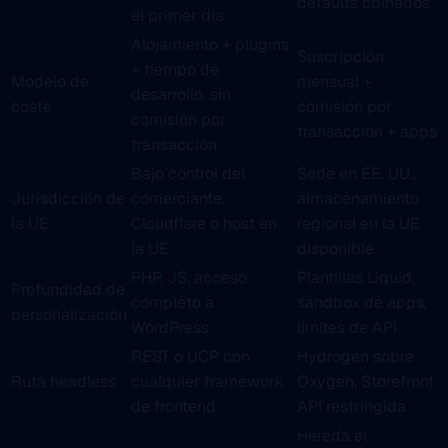
defaults opinados
el primer día
Alojamiento + plugins
Suscripción
+ tiempo de
Modelo de
mensual +
desarrollo, sin
coste
comisión por
comisión por
transacción + apps
transacción
Bajo control del
Sede en EE. UU.,
Jurisdicción de
comerciante,
almacenamiento
la UE
Cloudflare o host en
regional en la UE
la UE
disponible
PHP, JS, acceso
Plantillas Liquid,
Profundidad de
completo a
sandbox de apps,
personalización
WordPress
límites de API
REST o UCP con
Hydrogen sobre
Ruta headless
cualquier framework
Oxygen, Storefront
de frontend
API restringida
Hereda el