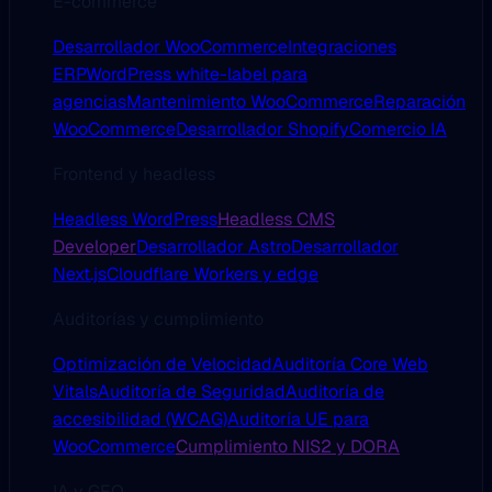
E-commerce
Desarrollador WooCommerce
Integraciones
ERP
WordPress white-label para
agencias
Mantenimiento WooCommerce
Reparación
WooCommerce
Desarrollador Shopify
Comercio IA
Frontend y headless
Headless WordPress
Headless CMS
Developer
Desarrollador Astro
Desarrollador
Next.js
Cloudflare Workers y edge
Auditorías y cumplimiento
Optimización de Velocidad
Auditoría Core Web
Vitals
Auditoría de Seguridad
Auditoría de
accesibilidad (WCAG)
Auditoría UE para
WooCommerce
Cumplimiento NIS2 y DORA
IA y GEO