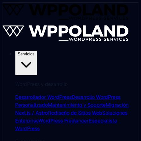
Servicios
WordPress y desarrollo
Desarrollador WordPress
Desarrollo WordPress
Personalizado
Mantenimiento y Soporte
Migración
Next.js / Astro
Rediseño de Sitios Web
Soluciones
Enterprise
WordPress Freelancer
Especialista
WordPress