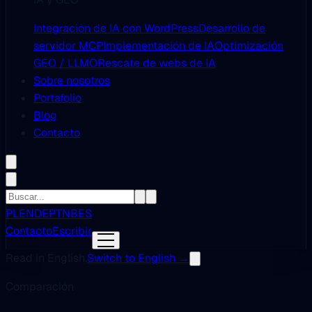
Integración de IA con WordPress
Desarrollo de
servidor MCP
Implementación de IA
Optimización
GEO / LLMO
Rescate de webs de IA
Sobre nosotros
Portafolio
Blog
Contacto
PL
EN
DE
PT
NB
ES
Contacto
Escribir
Read in English.
Switch to English →
Comparación