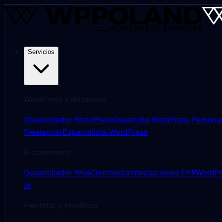
Servicios
WordPress y desarrollo
Desarrollador WordPress
Desarrollo WordPress Persona
Freelancer
Especialista WordPress
E-commerce
Desarrollador WooCommerce
Integraciones ERP
WordPr
IA
Frontend y headless