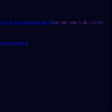
toría UE para WooCommerce
Cumplimiento NIS2 y DORA
e de webs de IA