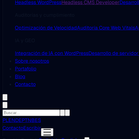
Headless WordPress
Headless CMS Developer
Desarrol
Auditorías y cumplimiento
Optimización de Velocidad
Auditoría Core Web Vitals
A
IA y GEO
Integración de IA con WordPress
Desarrollo de servido
Sobre nosotros
Portafolio
Blog
Contacto
PL
EN
DE
PT
NB
ES
Contacto
Escribir