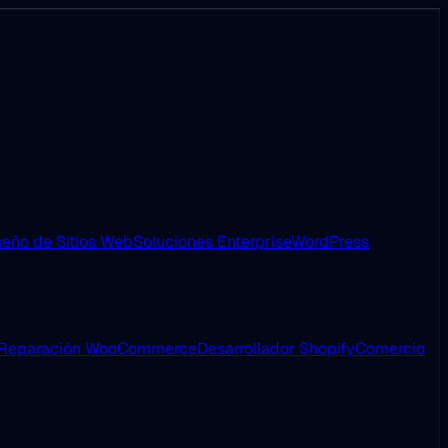
eño de Sitios Web
Soluciones Enterprise
WordPress
Reparación WooCommerce
Desarrollador Shopify
Comercio