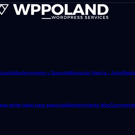
lizado
Mantenimiento y Soporte
Migración Next.js / Astro
Redis
ess white-label para agencias
Mantenimiento WooCommerce