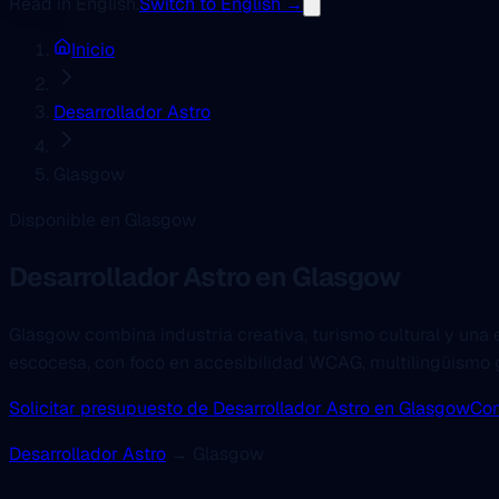
Read in English.
Switch to English →
Inicio
Desarrollador Astro
Glasgow
Disponible en Glasgow
Desarrollador Astro
en Glasgow
Glasgow combina industria creativa, turismo cultural y una
escocesa, con foco en accesibilidad WCAG, multilingüismo g
Solicitar presupuesto de Desarrollador Astro en Glasgow
Co
Desarrollador Astro
→ Glasgow