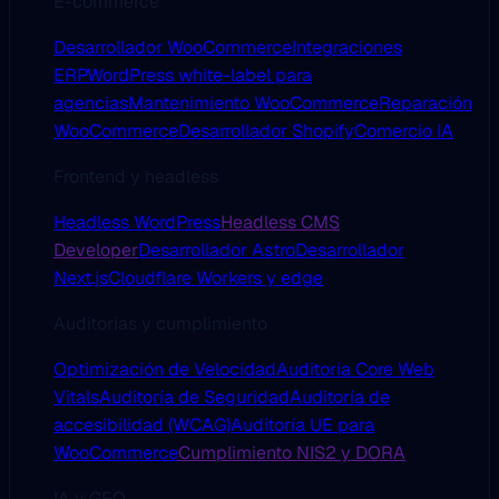
E-commerce
Desarrollador WooCommerce
Integraciones
ERP
WordPress white-label para
agencias
Mantenimiento WooCommerce
Reparación
WooCommerce
Desarrollador Shopify
Comercio IA
Frontend y headless
Headless WordPress
Headless CMS
Developer
Desarrollador Astro
Desarrollador
Next.js
Cloudflare Workers y edge
Auditorías y cumplimiento
Optimización de Velocidad
Auditoría Core Web
Vitals
Auditoría de Seguridad
Auditoría de
accesibilidad (WCAG)
Auditoría UE para
WooCommerce
Cumplimiento NIS2 y DORA
IA y GEO