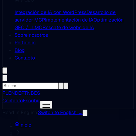
Integración de IA con WordPress
Desarrollo de
servidor MCP
Implementación de IA
Optimización
GEO / LLMO
Rescate de webs de IA
Sobre nosotros
Portafolio
Blog
Contacto
PL
EN
DE
PT
NB
ES
Contacto
Escribir
Read in English.
Switch to English →
Inicio