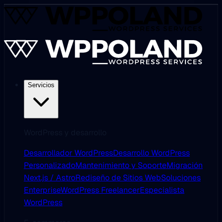
Servicios
WordPress y desarrollo
Desarrollador WordPress
Desarrollo WordPress
Personalizado
Mantenimiento y Soporte
Migración
Next.js / Astro
Rediseño de Sitios Web
Soluciones
Enterprise
WordPress Freelancer
Especialista
WordPress