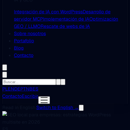
Integración de IA con WordPress
Desarrollo de
servidor MCP
Implementación de IA
Optimización
GEO / LLMO
Rescate de webs de IA
Sobre nosotros
Portafolio
Blog
Contacto
PL
EN
DE
PT
NB
ES
Contacto
Escribir
Read in English.
Switch to English →
ES