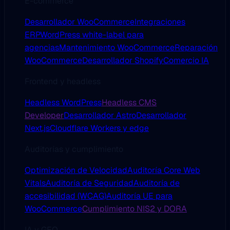
E-commerce
Desarrollador WooCommerce
Integraciones
ERP
WordPress white-label para
agencias
Mantenimiento WooCommerce
Reparación
WooCommerce
Desarrollador Shopify
Comercio IA
Frontend y headless
Headless WordPress
Headless CMS
Developer
Desarrollador Astro
Desarrollador
Next.js
Cloudflare Workers y edge
Auditorías y cumplimiento
Optimización de Velocidad
Auditoría Core Web
Vitals
Auditoría de Seguridad
Auditoría de
accesibilidad (WCAG)
Auditoría UE para
WooCommerce
Cumplimiento NIS2 y DORA
IA y GEO