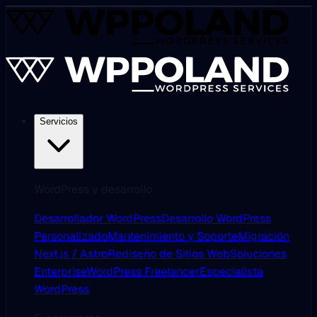
Servicios
WordPress y desarrollo
Desarrollador WordPress
Desarrollo WordPress
Personalizado
Mantenimiento y Soporte
Migración
Next.js / Astro
Rediseño de Sitios Web
Soluciones
Enterprise
WordPress Freelancer
Especialista
WordPress