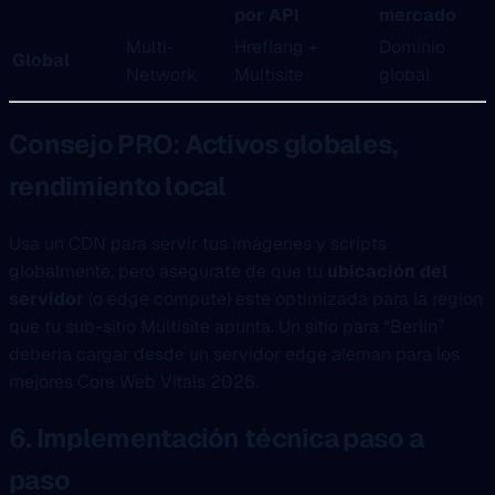
por API
mercado
Multi-
Hreflang +
Dominio
Global
Network
Multisite
global
Consejo PRO: Activos globales,
rendimiento local
Usa un CDN para servir tus imágenes y scripts
globalmente, pero asegurate de que tu
ubicación del
servidor
(o edge compute) este optimizada para la region
que tu sub-sitio Multisite apunta. Un sitio para “Berlin”
debería cargar desde un servidor edge aleman para los
mejores Core Web Vitals 2026.
6. Implementación técnica paso a
paso