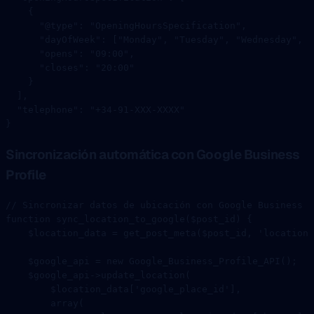
    {
      "@type"
: 
"OpeningHoursSpecification"
,
      "dayOfWeek"
: [
"Monday"
, 
"Tuesday"
, 
"Wednesday"
, 
"
      "opens"
: 
"09:00"
,
      "closes"
: 
"20:00"
    }
  ],
  "telephone"
: 
"+34-91-XXX-XXXX"
}
Sincronización automática con Google Business
Profile
// Sincronizar datos de ubicación con Google Business P
function
 sync_location_to_google
($post_id) {
    $location_data 
=
 get_post_meta
($post_id, 
'location_
    $google_api 
=
 new
 Google_Business_Profile_API
();
    $google_api
->
update_location
(
        $location_data[
'google_place_id'
],
        array
(