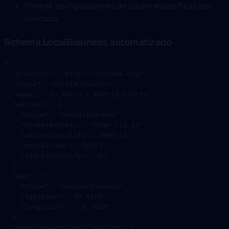
Permite configuraciones de cache específicas por
mercado
Schema LocalBusiness automatizado
{
  "@context"
: 
"https://schema.org"
,
  "@type"
: 
"LocalBusiness"
,
  "name"
: 
"Tu Marca - Madrid Centro"
,
  "address"
: {
    "@type"
: 
"PostalAddress"
,
    "streetAddress"
: 
"Gran Via 42"
,
    "addressLocality"
: 
"Madrid"
,
    "postalCode"
: 
"28013"
,
    "addressCountry"
: 
"ES"
  },
  "geo"
: {
    "@type"
: 
"GeoCoordinates"
,
    "latitude"
: 
"40.4168"
,
    "longitude"
: 
"-3.7038"
  },
  "openingHoursSpecification"
: [