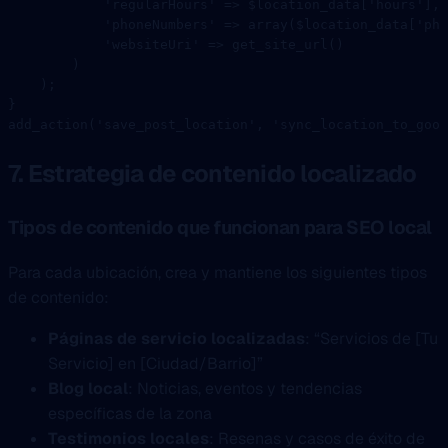
            'regularHours'
 =>
 $location_data[
'hours'
],
            'phoneNumbers'
 =>
 array
($location_data[
'pho
            'websiteUri'
 =>
 get_site_url
()
        )
    );
}
add_action
(
'save_post_location'
, 
'sync_location_to_goog
7. Estrategia de contenido localizado
Tipos de contenido que funcionan para SEO local
Para cada ubicación, crea y mantiene los siguientes tipos
de contenido:
Páginas de servicio localizadas
: “Servicios de [Tu
Servicio] en [Ciudad/Barrio]”
Blog local
: Noticias, eventos y tendencias
específicas de la zona
Testimonios locales
: Resenas y casos de éxito de