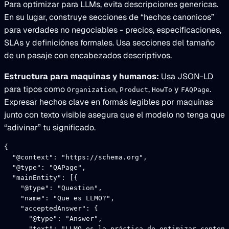
Para optimizar para LLMs, evita descripciones genericas.
En su lugar, construye secciones de “hechos canonicos”
para verdades no negociables - precios, especificaciones,
SLAs y definiciónes formales. Usa secciones del tamaño
de un pasaje con encabezados descriptivos.
Estructura para maquinas y humanos:
Usa JSON-LD
para tipos como
,
,
y
.
Organization
Product
HowTo
FAQPage
Expresar hechos clave en formás legibles por maquinas
junto con texto visible asegura que el modelo no tenga que
“adivinar” tu significado.
{
  "@context"
: 
"https://schema.org"
,
  "@type"
: 
"QAPage"
,
  "mainEntity"
: [{
    "@type"
: 
"Question"
,
    "name"
: 
"Que es LLMO?"
,
    "acceptedAnswer"
: {
      "@type"
: 
"Answer"
,
      "text"
: 
"LLMO es la práctica de optimizar conteni