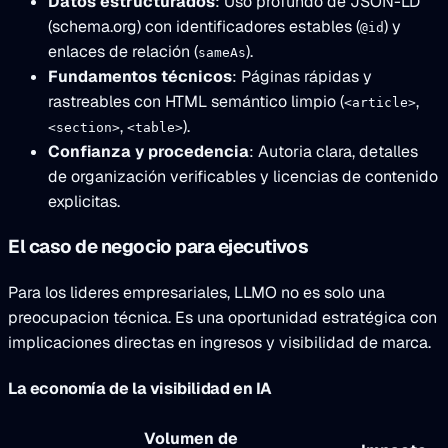
Datos estructurados
: Uso profundo de JSON-LD
(schema.org) con identificadores estables (
) y
@id
enlaces de relación (
).
sameAs
Fundamentos técnicos
: Páginas rápidas y
rastreables con HTML semántico limpio (
,
<article>
,
).
<section>
<table>
Confianza y procedencia
: Autoria clara, detalles
de organización verificables y licencias de contenido
explicitas.
El caso de negocio para ejecutivos
Para los lideres empresariales, LLMO no es solo una
preocupacion técnica. Es una oportunidad estratégica con
implicaciones directas en ingresos y visibilidad de marca.
La economía de la visibilidad en IA
Volumen de