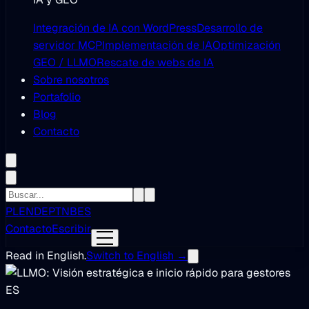
Integración de IA con WordPress
Desarrollo de
servidor MCP
Implementación de IA
Optimización
GEO / LLMO
Rescate de webs de IA
Sobre nosotros
Portafolio
Blog
Contacto
PL
EN
DE
PT
NB
ES
Contacto
Escribir
Read in English.
Switch to English →
ES