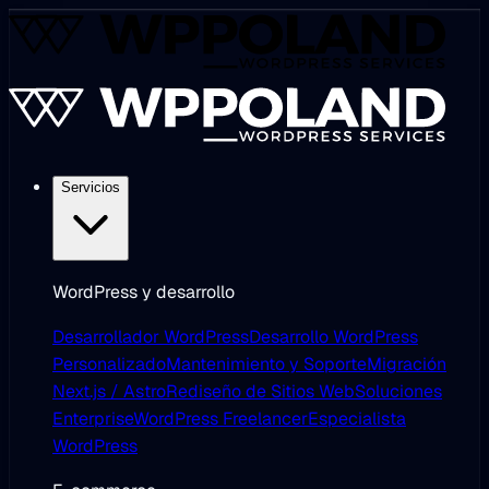
Servicios
WordPress y desarrollo
Desarrollador WordPress
Desarrollo WordPress
Personalizado
Mantenimiento y Soporte
Migración
Next.js / Astro
Rediseño de Sitios Web
Soluciones
Enterprise
WordPress Freelancer
Especialista
WordPress