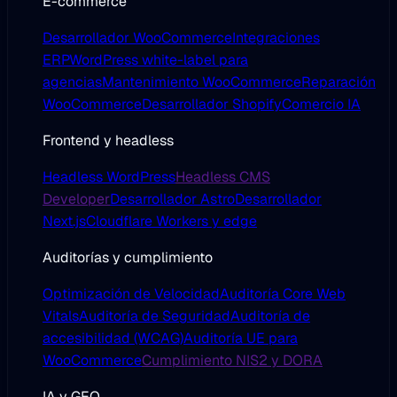
E-commerce
Desarrollador WooCommerce
Integraciones
ERP
WordPress white-label para
agencias
Mantenimiento WooCommerce
Reparación
WooCommerce
Desarrollador Shopify
Comercio IA
Frontend y headless
Headless WordPress
Headless CMS
Developer
Desarrollador Astro
Desarrollador
Next.js
Cloudflare Workers y edge
Auditorías y cumplimiento
Optimización de Velocidad
Auditoría Core Web
Vitals
Auditoría de Seguridad
Auditoría de
accesibilidad (WCAG)
Auditoría UE para
WooCommerce
Cumplimiento NIS2 y DORA
IA y GEO