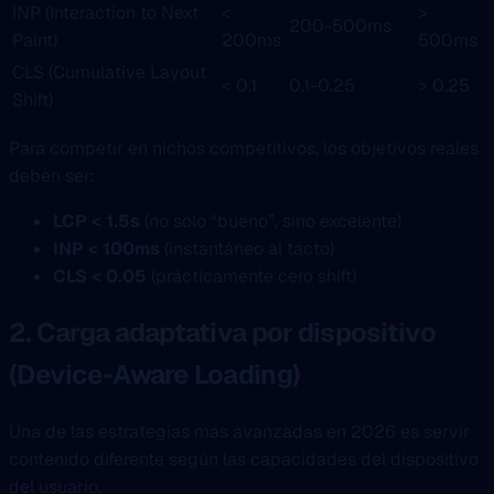
INP (Interaction to Next
<
>
200-500ms
Paint)
200ms
500ms
CLS (Cumulative Layout
< 0.1
0.1-0.25
> 0.25
Shift)
Para competir en nichos competitivos, los objetivos reales
deben ser:
LCP < 1.5s
(no solo “bueno”, sino excelente)
INP < 100ms
(instantáneo al tacto)
CLS < 0.05
(prácticamente cero shift)
2. Carga adaptativa por dispositivo
(Device-Aware Loading)
Una de las estrategias más avanzadas en 2026 es servir
contenido diferente según las capacidades del dispositivo
del usuario.