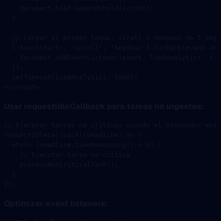
    document.head.
appendChild
(script);
  }
  // Cargar al primer toque, scroll o despues de 5 segu
  [
'touchstart'
, 
'scroll'
, 
'keydown'
].
forEach
(
event
 =>
 
    document.
addEventListener
(event, loadAnalytics, { o
  });
  setTimeout
(loadAnalytics, 
5000
);
</
script
>
Usar requestIdleCallback para tareas no urgentes:
// Ejecutar tareas no criticas cuando el navegador esta
requestIdleCallback
((
deadline
) 
=>
 {
  while
 (deadline.
timeRemaining
() 
>
 0
) {
    // Ejecutar tarea no critica
    processNonCriticalTask
();
  }
});
Optimizar event listeners: