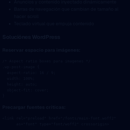
Anuncios y contenido inyectado dinámicamente
Barras de navegación que cambian de tamaño al
hacer scroll
Teclado virtual que empuja contenido
Soluciónes WordPress
Reservar espacio para imágenes:
/* Aspect ratio boxes para imagenes */
.wp-post-image
 {
  aspect-ratio
: 
16
 / 
9
;
  width
: 
100
%
;
  height
: 
auto
;
  object-fit
: 
cover
;
}
Precargar fuentes críticas:
<
link
 rel
=
"preload"
 href
=
"/fonts/main-font.woff2"
      as
=
"font"
 type
=
"font/woff2"
 crossorigin
>