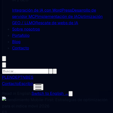
Integración de IA con WordPress
Desarrollo de
servidor MCP
Implementación de IA
Optimización
GEO / LLMO
Rescate de webs de IA
Sobre nosotros
Portafolio
Blog
Contacto
PL
EN
DE
PT
NB
ES
Contacto
Escribir
Read in English.
Switch to English →
ES