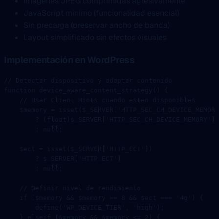
Imágenes JPEG comprimidas agresivamente
JavaScript mínimo (funcionalidad esencial)
Sin precarga (preservar ancho de banda)
Layout simplificado sin efectos visuales
Implementación en WordPress
// Detectar dispositivo y adaptar contenido
function
 device_aware_content_strategy
() {
    // Usar Client Hints cuando esten disponibles
    $memory 
=
 isset
($_SERVER[
'HTTP_SEC_CH_DEVICE_MEMORY
        ?
 (
float
)$_SERVER[
'HTTP_SEC_CH_DEVICE_MEMORY'
]
        :
 null
;
    $ect 
=
 isset
($_SERVER[
'HTTP_ECT'
])
        ?
 $_SERVER[
'HTTP_ECT'
]
        :
 null
;
    // Definir nivel de rendimiento
    if
 ($memory 
&&
 $memory 
>=
 8
 &&
 $ect 
===
 '4g'
) {
        define
(
'WP_DEVICE_TIER'
, 
'high'
);
    } 
elseif
 ($memory 
&&
 $memory 
<=
 2
) {