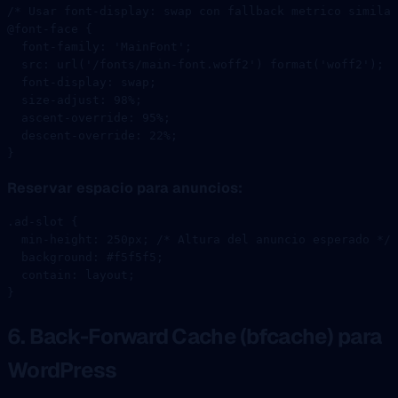
/* Usar font-display: swap con fallback metrico similar
@font-face
 {
  font-family
: 
'MainFont'
;
  src
: 
url
(
'/fonts/main-font.woff2'
) 
format
(
'woff2'
);
  font-display
: 
swap
;
  size-adjust
: 
98
%
;
  ascent-override
: 
95
%
;
  descent-override
: 
22
%
;
}
Reservar espacio para anuncios:
.ad-slot
 {
  min-height
: 
250
px
; 
/* Altura del anuncio esperado */
  background
: 
#f5f5f5
;
  contain
: layout;
}
6. Back-Forward Cache (bfcache) para
WordPress