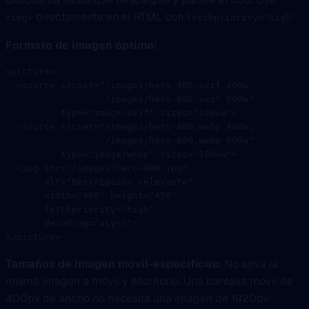
directamente en el HTML con
.
<img>
fetchpriority="high"
Formato de imagen óptimo:
<
picture
>
  <
source
 srcset
=
"/images/hero-400.avif 400w,
                  /images/hero-800.avif 800w"
          type
=
"image/avif"
 sizes
=
"100vw"
>
  <
source
 srcset
=
"/images/hero-400.webp 400w,
                  /images/hero-800.webp 800w"
          type
=
"image/webp"
 sizes
=
"100vw"
>
  <
img
 src
=
"/images/hero-800.jpg"
       alt
=
"Descripcion relevante"
       width
=
"800"
 height
=
"450"
       fetchpriority
=
"high"
       decoding
=
"async"
>
</
picture
>
Tamaños de imagen móvil-específicos:
No sirva la
misma imagen a móvil y escritorio. Una pantalla móvil de
400px de ancho no necesita una imagen de 1920px: