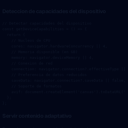
Deteccion de capacidades del dispositivo
// Detectar capacidades del dispositivo
const
 getDeviceCapabilities
 =
 () 
=>
 {
  return
 {
    // Nucleos de CPU
    cores: navigator.hardwareConcurrency 
||
 4
,
    // Memoria disponible (en GB)
    memory: navigator.deviceMemory 
||
 4
,
    // Conexion de red
    connection: navigator.connection?.effectiveType 
||
 
    // Preferencia de datos reducidos
    saveData: navigator.connection?.saveData 
||
 false
,
    // Soporte de formatos
    avif: document.
createElement
(
'canvas'
).
toDataURL
(
'i
  };
};
Servir contenido adaptativo