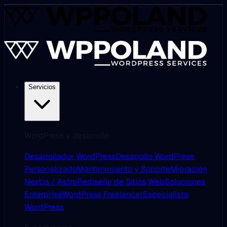
Servicios
WordPress y desarrollo
Desarrollador WordPress
Desarrollo WordPress
Personalizado
Mantenimiento y Soporte
Migración
Next.js / Astro
Rediseño de Sitios Web
Soluciones
Enterprise
WordPress Freelancer
Especialista
WordPress