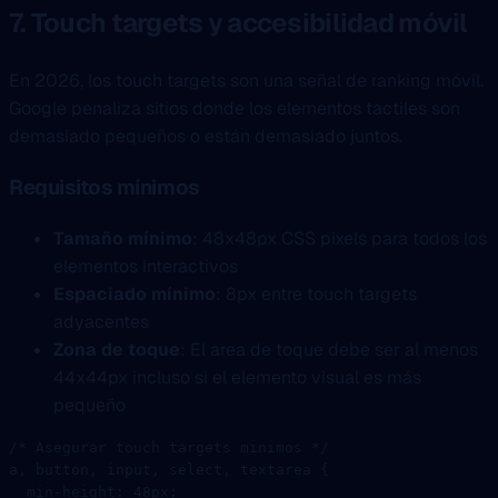
7. Touch targets y accesibilidad móvil
En 2026, los touch targets son una señal de ranking móvil.
Google penaliza sitios donde los elementos tactiles son
demasiado pequeños o están demasiado juntos.
Requisitos mínimos
Tamaño mínimo
: 48x48px CSS pixels para todos los
elementos interactivos
Espaciado mínimo
: 8px entre touch targets
adyacentes
Zona de toque
: El area de toque debe ser al menos
44x44px incluso si el elemento visual es más
pequeño
/* Asegurar touch targets minimos */
a
, 
button
, 
input
, 
select
, 
textarea
 {
  min-height
: 
48
px
;