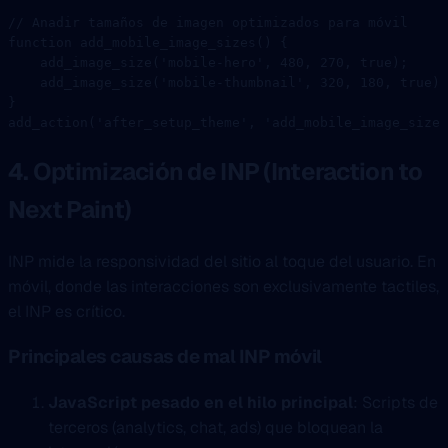
// Anadir tamaños de imagen optimizados para móvil
function
 add_mobile_image_sizes
() {
    add_image_size
(
'mobile-hero'
, 
480
, 
270
, 
true
);
    add_image_size
(
'mobile-thumbnail'
, 
320
, 
180
, 
true
);
}
add_action
(
'after_setup_theme'
, 
'add_mobile_image_sizes
4. Optimización de INP (Interaction to
Next Paint)
INP mide la responsividad del sitio al toque del usuario. En
móvil, donde las interacciones son exclusivamente tactiles,
el INP es crítico.
Principales causas de mal INP móvil
JavaScript pesado en el hilo principal
: Scripts de
terceros (analytics, chat, ads) que bloquean la