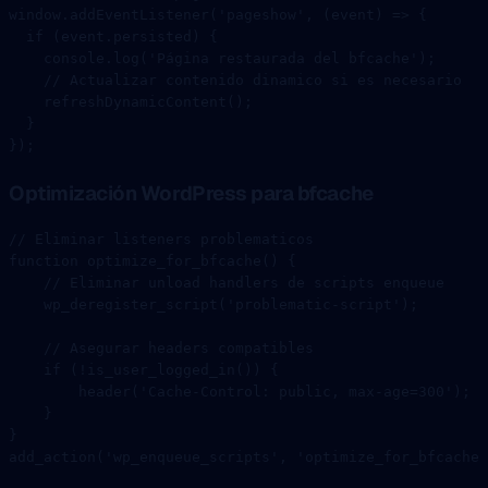
window.
addEventListener
(
'pageshow'
, (
event
) 
=>
 {
  if
 (event.persisted) {
    console.
log
(
'Página restaurada del bfcache'
);
    // Actualizar contenido dinamico si es necesario
    refreshDynamicContent
();
  }
});
Optimización WordPress para bfcache
// Eliminar listeners problematicos
function
 optimize_for_bfcache
() {
    // Eliminar unload handlers de scripts enqueue
    wp_deregister_script
(
'problematic-script'
);
    // Asegurar headers compatibles
    if
 (
!
is_user_logged_in
()) {
        header
(
'Cache-Control: public, max-age=300'
);
    }
}
add_action
(
'wp_enqueue_scripts'
, 
'optimize_for_bfcache'