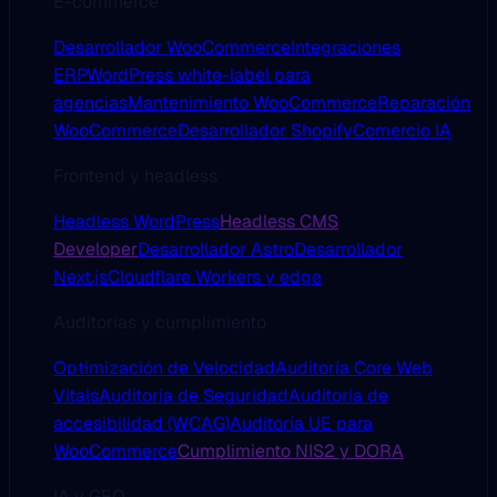
E-commerce
Desarrollador WooCommerce
Integraciones
ERP
WordPress white-label para
agencias
Mantenimiento WooCommerce
Reparación
WooCommerce
Desarrollador Shopify
Comercio IA
Frontend y headless
Headless WordPress
Headless CMS
Developer
Desarrollador Astro
Desarrollador
Next.js
Cloudflare Workers y edge
Auditorías y cumplimiento
Optimización de Velocidad
Auditoría Core Web
Vitals
Auditoría de Seguridad
Auditoría de
accesibilidad (WCAG)
Auditoría UE para
WooCommerce
Cumplimiento NIS2 y DORA
IA y GEO