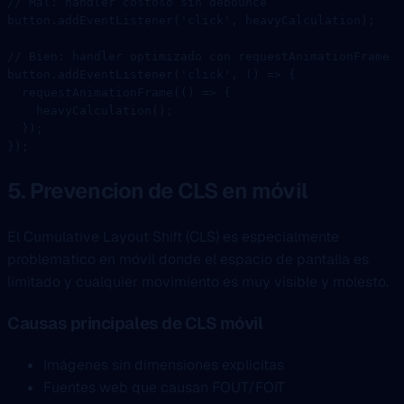
// Mal: handler costoso sin debounce
button.
addEventListener
(
'click'
, heavyCalculation);
// Bien: handler optimizado con requestAnimationFrame
button.
addEventListener
(
'click'
, () 
=>
 {
  requestAnimationFrame
(() 
=>
 {
    heavyCalculation
();
  });
});
5. Prevencion de CLS en móvil
El Cumulative Layout Shift (CLS) es especialmente
problematico en móvil donde el espacio de pantalla es
limitado y cualquier movimiento es muy visible y molesto.
Causas principales de CLS móvil
Imágenes sin dimensiones explicitas
Fuentes web que causan FOUT/FOIT