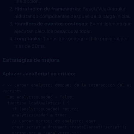
interacción.
Hidratacion de frameworks
: React/Vue/Angular
hidratando componentes después de la carga inicial.
Handlers de eventos costosos
: Event listeners que
ejecutan cálculos pesados al tocar.
Long tasks
: Tareas que ocupan el hilo principal por
más de 50ms.
Estrategias de mejora
Aplazar JavaScript no crítico:
<!-- Cargar analytics despues de la interaccion del usu
<
script
>
  let
 analyticsLoaded 
=
 false
;
  function
 loadAnalytics
() {
    if
 (analyticsLoaded) 
return
;
    analyticsLoaded 
=
 true
;
    // Cargar scripts de analytics aqui
    const
 script
 =
 document.
createElement
(
'script'
);
    script.src 
=
 '/analytics.js'
;