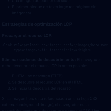
Una imagen de banner del slider
El primer bloque de texto largo (en páginas sin
imágenes)
Estrategias de optimización LCP
Precargar el recurso LCP:
<
link
 rel
=
"preload"
 as
=
"image"
 href
=
"/images/hero-móvil
      type
=
"image/avif"
 fetchpriority
=
"high"
>
Eliminar cadenas de descubrimiento:
El navegador
debe descubrir el recurso LCP lo antes posible:
El HTML se descarga (TTFB)
Se descubre el recurso LCP en el HTML
Se inicia la descarga del recurso
Si su imagen hero está referenciada en una hoja CSS
externa (background-image), el navegador no la
descubrira hasta que descargue y parsee el CSS. Use