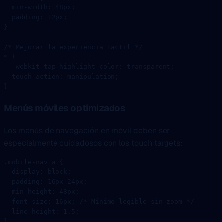
  min-width
: 
48
px
;
  padding
: 
12
px
;
}
/* Mejorar la experiencia tactil */
*
 {
  -webkit-tap-highlight-color
: 
transparent
;
  touch-action
: 
manipulation
;
}
Menús móviles optimizados
Los menús de navegación en móvil deben ser
especialmente cuidadosos con los touch targets:
.mobile-nav
 a
 {
  display
: 
block
;
  padding
: 
16
px
 24
px
;
  min-height
: 
48
px
;
  font-size
: 
16
px
; 
/* Minimo legible sin zoom */
  line-height
: 
1.5
;
}