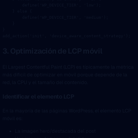
        define
(
'WP_DEVICE_TIER'
, 
'low'
);
    } 
else
 {
        define
(
'WP_DEVICE_TIER'
, 
'medium'
);
    }
}
add_action
(
'init'
, 
'device_aware_content_strategy'
);
3. Optimización de LCP móvil
El Largest Contentful Paint (LCP) es típicamente la métrica
más dificil de optimizar en móvil porque depende de la
red, la CPU y el tamaño del contenido.
Identificar el elemento LCP
En la mayoría de las páginas WordPress, el elemento LCP
móvil es:
La imagen hero/destacada del post