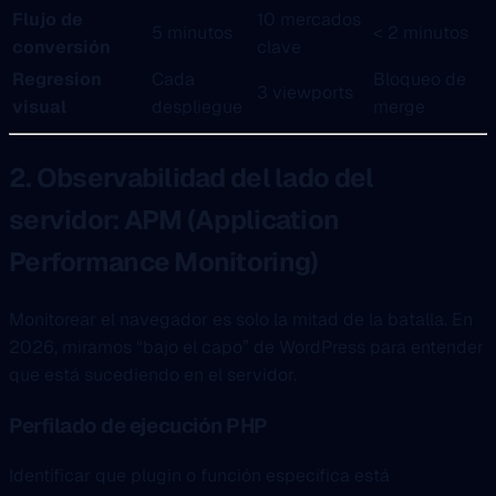
Flujo de
10 mercados
5 minutos
< 2 minutos
conversión
clave
Regresion
Cada
Bloqueo de
3 viewports
visual
despliegue
merge
2. Observabilidad del lado del
servidor: APM (Application
Performance Monitoring)
Monitorear el navegador es solo la mitad de la batalla. En
2026, miramos “bajo el capo” de WordPress para entender
que está sucediendo en el servidor.
Perfilado de ejecución PHP
Identificar que plugin o función específica está