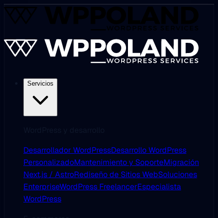
Servicios
WordPress y desarrollo
Desarrollador WordPress
Desarrollo WordPress
Personalizado
Mantenimiento y Soporte
Migración
Next.js / Astro
Rediseño de Sitios Web
Soluciones
Enterprise
WordPress Freelancer
Especialista
WordPress