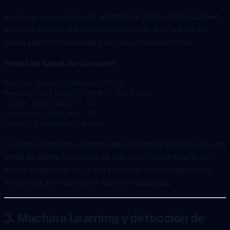
Asegurar que su tasa de aciertos de Redis o Memcached
este por encima del 95% para prevenir que la base de
datos sea bombardeada con consultas repetitivas.
Panel de salud de la caché:
Tasa de aciertos Redis: 97.3% ✅
Memoria utilizada: 256MB / 1GB (25%) ✅
Claves expiradas/s: 12 ✅
Conexiones activas: 45 ✅
Latencia promedio: 0.3ms ✅
Cuando la tasa de aciertos cae por debajo del 90%, es una
señal de alerta temprana de que algo ha cambiado: un
nuevo plugin que no utiliza el cache, una configuración
incorrecta, o un patrón de tráfico inesperado.
3. Machine Learning y detección de