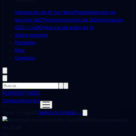
Integración de IA con WordPress
Desarrollo de
servidor MCP
Implementación de IA
Optimización
GEO / LLMO
Rescate de webs de IA
Sobre nosotros
Portafolio
Blog
Contacto
PL
EN
DE
PT
NB
ES
Contacto
Escribir
Read in English.
Switch to English →
ES