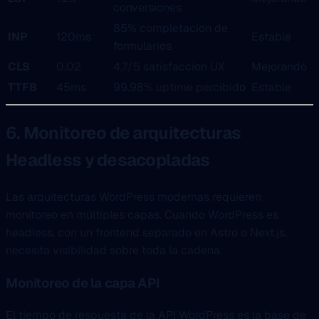
conversiones
85% completacion de
INP
120ms
Estable
formularios
CLS
0.02
4.7/5 satisfaccion UX
Mejorando
TTFB
45ms
99.98% uptime percibido
Estable
6. Monitoreo de arquitecturas
Headless y desacopladas
Las arquitecturas WordPress modernas requieren
monitoreo en múltiples capas. Cuando WordPress es
headless, con un frontend separado en Astro o Next.js,
necesita visibilidad sobre toda la cadena.
Monitoreo de la capa API
El tiempo de respuesta de la API WordPress es la base de