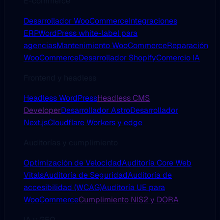
E-commerce
Desarrollador WooCommerce
Integraciones
ERP
WordPress white-label para
agencias
Mantenimiento WooCommerce
Reparación
WooCommerce
Desarrollador Shopify
Comercio IA
Frontend y headless
Headless WordPress
Headless CMS
Developer
Desarrollador Astro
Desarrollador
Next.js
Cloudflare Workers y edge
Auditorías y cumplimiento
Optimización de Velocidad
Auditoría Core Web
Vitals
Auditoría de Seguridad
Auditoría de
accesibilidad (WCAG)
Auditoría UE para
WooCommerce
Cumplimiento NIS2 y DORA
IA y GEO