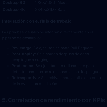
Desktop HD
1920x1080
Media
Desktop 4K
3840x2160
Baja
Integración con el flujo de trabajo
Las pruebas visuales se integran directamente en el
pipeline de desarrollo:
Pre-merge
: Se ejecutan en cada Pull Request
Post-deploy
: Se ejecutan después de cada
despliegue a staging
Producción
: Se ejecutan periodicamente para
detectar cambios no relacionados con despliegues
Retrospectiva
: Se archivan para análisis histórico
de la evolución del diseño
5. Correlacion de rendimiento con KPIs