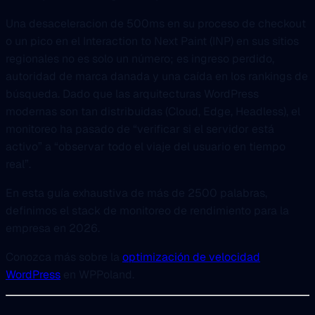
Una desaceleracion de 500ms en su proceso de checkout
o un pico en el Interaction to Next Paint (INP) en sus sitios
regionales no es solo un número; es ingreso perdido,
autoridad de marca danada y una caída en los rankings de
búsqueda. Dado que las arquitecturas WordPress
modernas son tan distribuidas (Cloud, Edge, Headless), el
monitoreo ha pasado de “verificar si el servidor está
activo” a “observar todo el viaje del usuario en tiempo
real”.
En esta guía exhaustiva de más de 2500 palabras,
definimos el stack de monitoreo de rendimiento para la
empresa en 2026.
Conozca más sobre la
optimización de velocidad
WordPress
en WPPoland.