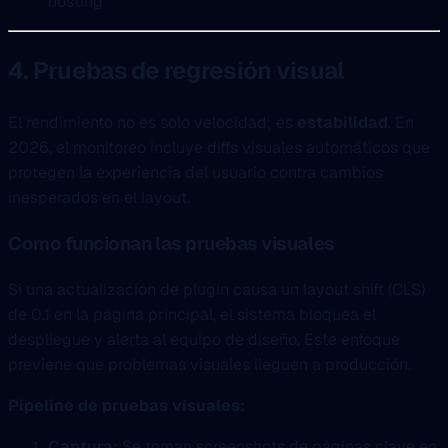
hosting
4. Pruebas de regresión visual
El rendimiento no es solo velocidad; es
estabilidad
. En
2026, el monitoreo incluye diffs visuales automáticos que
protegen la experiencia del usuario contra cambios
inesperados en el layout.
Como funcionan las pruebas visuales
Si una actualización de plugin causa un layout shift (CLS)
de 0.1 en la página principal, el sistema bloquea el
despliegue y alerta al equipo de diseño. Este enfoque
previene que problemas visuales lleguen a producción.
Pipeline de pruebas visuales:
Captura
: Se toman screenshots de páginas clave en