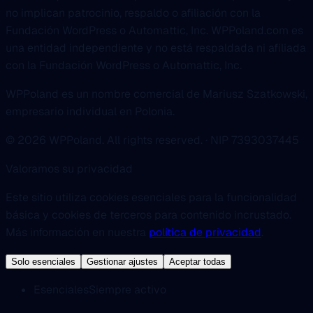
no implican patrocinio, respaldo o afiliación con la
Fundación WordPress o Automattic, Inc. WPPoland.com es
una entidad independiente y no está respaldada ni afiliada
con la Fundación WordPress o Automattic, Inc.
WPPoland es un nombre comercial de Mariusz Szatkowski,
empresario individual en Polonia.
© 2026 WPPoland. All rights reserved. · NIP 7393037445
Valoramos su privacidad
Este sitio utiliza cookies esenciales para la funcionalidad
básica y cookies de terceros para contenido incrustado.
Más información en nuestra
política de privacidad
.
Solo esenciales
Gestionar ajustes
Aceptar todas
Esenciales
Siempre activo