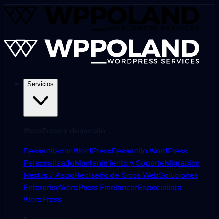
Servicios
WordPress y desarrollo
Desarrollador WordPress
Desarrollo WordPress
Personalizado
Mantenimiento y Soporte
Migración
Next.js / Astro
Rediseño de Sitios Web
Soluciones
Enterprise
WordPress Freelancer
Especialista
WordPress