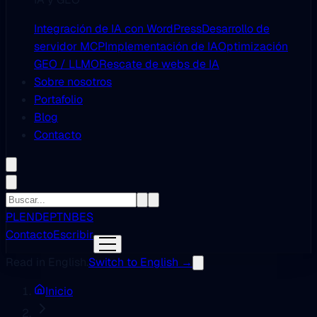
Integración de IA con WordPress
Desarrollo de
servidor MCP
Implementación de IA
Optimización
GEO / LLMO
Rescate de webs de IA
Sobre nosotros
Portafolio
Blog
Contacto
PL
EN
DE
PT
NB
ES
Contacto
Escribir
Read in English.
Switch to English →
Inicio