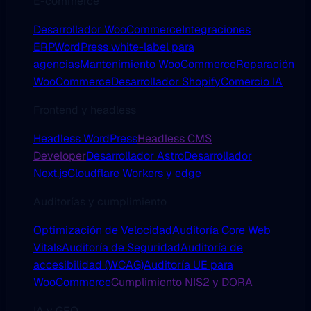
E-commerce
Desarrollador WooCommerce
Integraciones
ERP
WordPress white-label para
agencias
Mantenimiento WooCommerce
Reparación
WooCommerce
Desarrollador Shopify
Comercio IA
Frontend y headless
Headless WordPress
Headless CMS
Developer
Desarrollador Astro
Desarrollador
Next.js
Cloudflare Workers y edge
Auditorías y cumplimiento
Optimización de Velocidad
Auditoría Core Web
Vitals
Auditoría de Seguridad
Auditoría de
accesibilidad (WCAG)
Auditoría UE para
WooCommerce
Cumplimiento NIS2 y DORA
IA y GEO