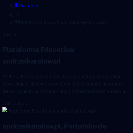
Portafolio
Plataforma Educativa: andrzejkaralow.pl
Portfolio
Plataforma Educativa:
andrzejkaralow.pl
Andrzej Karałow es un talentoso pianista y compositor
cuyo viaje artístico comenzó en 2010 cuando se graduó
de la Escuela de Música Karol Szymanowski en Varsovia.
#Sitios web
andrzejkaralow.pl, Portafolio de