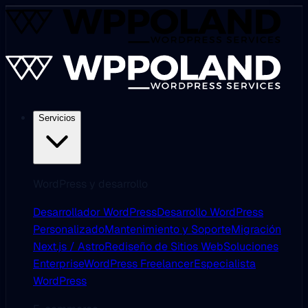
Servicios
WordPress y desarrollo
Desarrollador WordPress
Desarrollo WordPress
Personalizado
Mantenimiento y Soporte
Migración
Next.js / Astro
Rediseño de Sitios Web
Soluciones
Enterprise
WordPress Freelancer
Especialista
WordPress