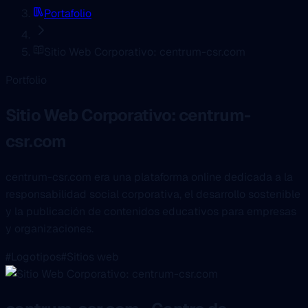
Portafolio
Sitio Web Corporativo: centrum-csr.com
Portfolio
Sitio Web Corporativo: centrum-
csr.com
centrum-csr.com era una plataforma online dedicada a la
responsabilidad social corporativa, el desarrollo sostenible
y la publicación de contenidos educativos para empresas
y organizaciones.
#Logotipos
#Sitios web