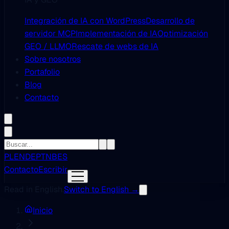
Integración de IA con WordPress
Desarrollo de
servidor MCP
Implementación de IA
Optimización
GEO / LLMO
Rescate de webs de IA
Sobre nosotros
Portafolio
Blog
Contacto
PL
EN
DE
PT
NB
ES
Contacto
Escribir
Read in English.
Switch to English →
Inicio