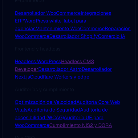
E-commerce
Desarrollador WooCommerce
Integraciones
ERP
WordPress white-label para
agencias
Mantenimiento WooCommerce
Reparación
WooCommerce
Desarrollador Shopify
Comercio IA
Frontend y headless
Headless WordPress
Headless CMS
Developer
Desarrollador Astro
Desarrollador
Next.js
Cloudflare Workers y edge
Auditorías y cumplimiento
Optimización de Velocidad
Auditoría Core Web
Vitals
Auditoría de Seguridad
Auditoría de
accesibilidad (WCAG)
Auditoría UE para
WooCommerce
Cumplimiento NIS2 y DORA
IA y GEO