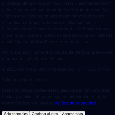
propiedad de la Fundación WordPress, y las marcas Woo®
y WooCommerce® son propiedad de Automattic, Inc. Se
utilizan aquí únicamente para identificar los productos y
no implican patrocinio, respaldo o afiliación con la
Fundación WordPress o Automattic, Inc. WPPoland.com es
una entidad independiente y no está respaldada ni afiliada
con la Fundación WordPress o Automattic, Inc.
WPPoland es un nombre comercial de Mariusz Szatkowski,
empresario individual en Polonia.
© 2026 WPPoland. All rights reserved. · NIP 7393037445
Valoramos su privacidad
Este sitio utiliza cookies esenciales para la funcionalidad
básica y cookies de terceros para contenido incrustado.
Más información en nuestra
política de privacidad
.
Solo esenciales
Gestionar ajustes
Aceptar todas