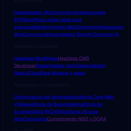
E-commerce
Desarrollador WooCommerce
Integraciones
ERP
WordPress white-label para
agencias
Mantenimiento WooCommerce
Reparación
WooCommerce
Desarrollador Shopify
Comercio IA
Frontend y headless
Headless WordPress
Headless CMS
Developer
Desarrollador Astro
Desarrollador
Next.js
Cloudflare Workers y edge
Auditorías y cumplimiento
Optimización de Velocidad
Auditoría Core Web
Vitals
Auditoría de Seguridad
Auditoría de
accesibilidad (WCAG)
Auditoría UE para
WooCommerce
Cumplimiento NIS2 y DORA
IA y GEO