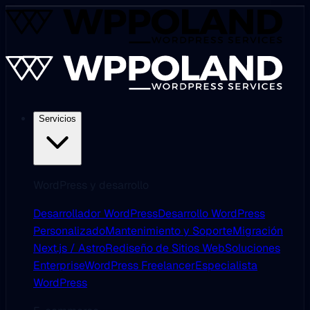
Servicios
WordPress y desarrollo
Desarrollador WordPress
Desarrollo WordPress
Personalizado
Mantenimiento y Soporte
Migración
Next.js / Astro
Rediseño de Sitios Web
Soluciones
Enterprise
WordPress Freelancer
Especialista
WordPress