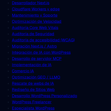
Desarrollador Next.js
Cloudflare Workers y edge
Mantenimiento y Soporte
Optimización de Velocidad
Auditoría Core Web Vitals
Auditoría de Seguridad
Auditoría de accesibilidad (WCAG)
Migración Next.js / Astro
Integración de IA con WordPress
Desarrollo de servidor MCP
Implementación de IA
Comercio IA
Optimización GEO / LLMO
Rescate de webs de IA
Rediseño de Sitios Web
Desarrollo WordPress Personalizado
WordPress Freelancer
Especialista WordPress