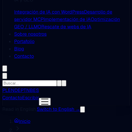
Integración de IA con WordPress
Desarrollo de
servidor MCP
Implementación de IA
Optimización
GEO / LLMO
Rescate de webs de IA
Sobre nosotros
Portafolio
Blog
Contacto
PL
EN
DE
PT
NB
ES
Contacto
Escribir
Read in English.
Switch to English →
Inicio