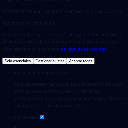
© 2026 WPPoland. All rights reserved. · NIP 7393037445
Valoramos su privacidad
Este sitio utiliza cookies esenciales para la funcionalidad
básica y cookies de terceros para contenido incrustado.
Más información en nuestra
política de privacidad
.
Solo esenciales
Gestionar ajustes
Aceptar todas
Esenciales
Siempre activo
Cookies necesarias para el funcionamiento del sitio:
formulario de contacto, selector de tema,
almacenamiento de preferencias de cookies. Siempre
activas y no se pueden desactivar.
Funcionales