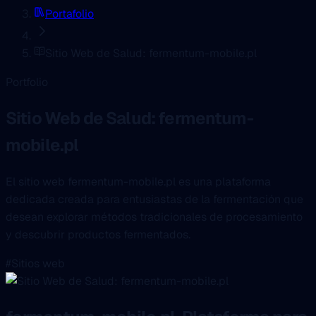
Portafolio
Sitio Web de Salud: fermentum-mobile.pl
Portfolio
Sitio Web de Salud: fermentum-
mobile.pl
El sitio web fermentum-mobile.pl es una plataforma
dedicada creada para entusiastas de la fermentación que
desean explorar métodos tradicionales de procesamiento
y descubrir productos fermentados.
#Sitios web