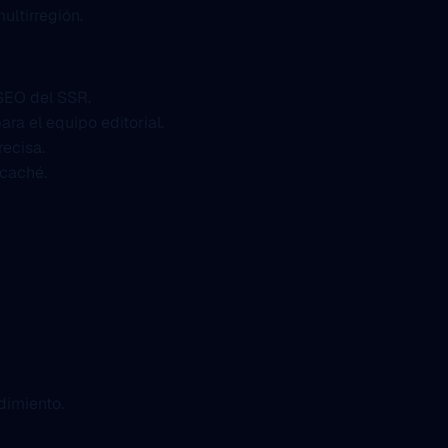
ultirregión.
SEO del SSR.
ra el equipo editorial.
ecisa.
 caché.
dimiento.