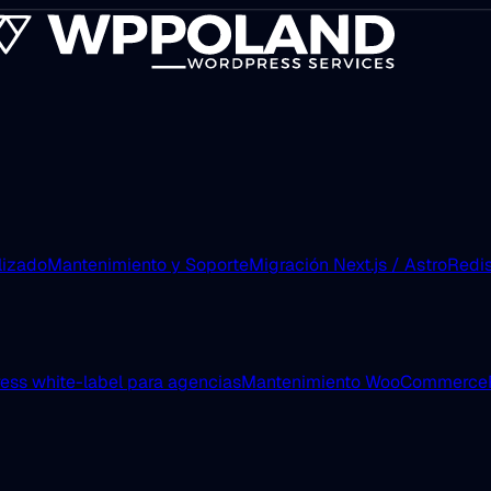
lizado
Mantenimiento y Soporte
Migración Next.js / Astro
Redis
ess white-label para agencias
Mantenimiento WooCommerce