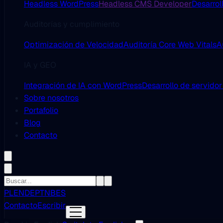
Headless WordPress
Headless CMS Developer
Desarrol
Auditorías y cumplimiento
Optimización de Velocidad
Auditoría Core Web Vitals
A
IA y GEO
Integración de IA con WordPress
Desarrollo de servido
Sobre nosotros
Portafolio
Blog
Contacto
PL
EN
DE
PT
NB
ES
Contacto
Escribir