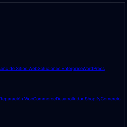
eño de Sitios Web
Soluciones Enterprise
WordPress
Reparación WooCommerce
Desarrollador Shopify
Comercio