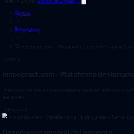
Read in English.
Switch to English →
Inicio
Portafolio
Innoopract.com - Plataforma de Herramientas y Servi
Portfolio
Innoopract.com - Plataforma de Herrami
Innoopract es una empresa especializada en software y serv
desarrollo.
#Sitios web
Descripción general del proyecto