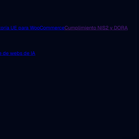
toría UE para WooCommerce
Cumplimiento NIS2 y DORA
e de webs de IA