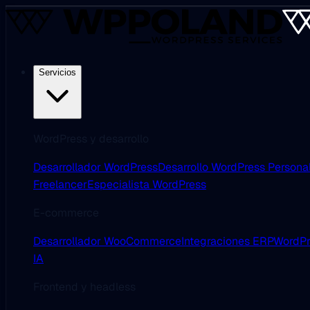
Servicios
WordPress y desarrollo
Desarrollador WordPress
Desarrollo WordPress Persona
Freelancer
Especialista WordPress
E-commerce
Desarrollador WooCommerce
Integraciones ERP
WordPr
IA
Frontend y headless