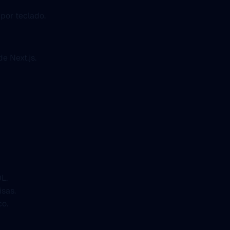
por teclado.
e Next.js.
L.
isas.
co.