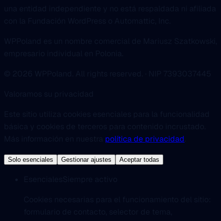
una entidad independiente y no está respaldada ni afiliada
con la Fundación WordPress o Automattic, Inc.
WPPoland es un nombre comercial de Mariusz Szatkowski,
empresario individual en Polonia.
© 2026 WPPoland. All rights reserved. · NIP 7393037445
Valoramos su privacidad
Este sitio utiliza cookies esenciales para la funcionalidad
básica y cookies de terceros para contenido incrustado.
Más información en nuestra
política de privacidad
.
Solo esenciales
Gestionar ajustes
Aceptar todas
Esenciales
Siempre activo
Cookies necesarias para el funcionamiento del sitio:
formulario de contacto, selector de tema,