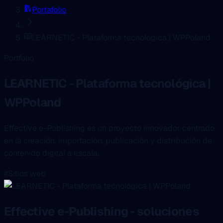
Portafolio
LEARNETIC - Plataforma tecnológica | WPPoland
Portfolio
LEARNETIC - Plataforma tecnológica |
WPPoland
Effective e-Publishing es un proyecto innovador centrado
en la creación, importación, publicación y distribución de
contenido digital a escala.
#Sitios web
Effective e-Publishing - soluciones