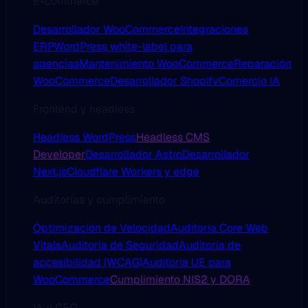
E-commerce
Desarrollador WooCommerce
Integraciones
ERP
WordPress white-label para
agencias
Mantenimiento WooCommerce
Reparación
WooCommerce
Desarrollador Shopify
Comercio IA
Frontend y headless
Headless WordPress
Headless CMS
Developer
Desarrollador Astro
Desarrollador
Next.js
Cloudflare Workers y edge
Auditorías y cumplimiento
Optimización de Velocidad
Auditoría Core Web
Vitals
Auditoría de Seguridad
Auditoría de
accesibilidad (WCAG)
Auditoría UE para
WooCommerce
Cumplimiento NIS2 y DORA
IA y GEO