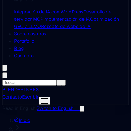
Integración de IA con WordPress
Desarrollo de
servidor MCP
Implementación de IA
Optimización
GEO / LLMO
Rescate de webs de IA
Sobre nosotros
Portafolio
Blog
Contacto
PL
EN
DE
PT
NB
ES
Contacto
Escribir
Read in English.
Switch to English →
Inicio