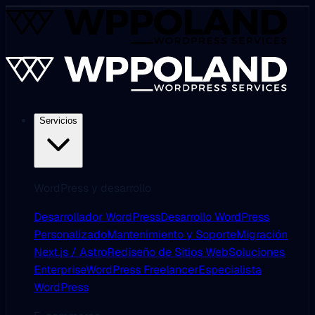
Servicios
WordPress y desarrollo
Desarrollador WordPress
Desarrollo WordPress
Personalizado
Mantenimiento y Soporte
Migración
Next.js / Astro
Rediseño de Sitios Web
Soluciones
Enterprise
WordPress Freelancer
Especialista
WordPress