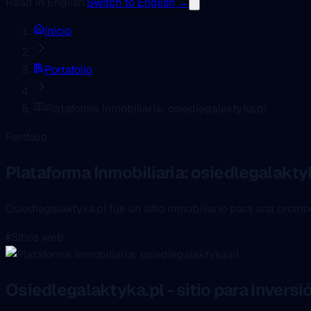
Read in English.
Switch to English →
Inicio
Portafolio
Plataforma Inmobiliaria: osiedlegalaktyka.pl
Portfolio
Plataforma Inmobiliaria: osiedlegalakty
Osiedlegalaktyka.pl fue un sitio inmobiliario para una promo
#Sitios web
Osiedlegalaktyka.pl - sitio para inversi