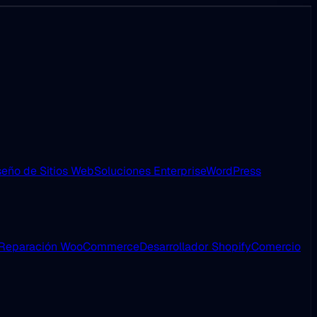
eño de Sitios Web
Soluciones Enterprise
WordPress
Reparación WooCommerce
Desarrollador Shopify
Comercio