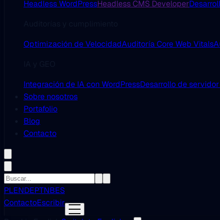
Headless WordPress
Headless CMS Developer
Desarrol
Auditorías y cumplimiento
Optimización de Velocidad
Auditoría Core Web Vitals
A
IA y GEO
Integración de IA con WordPress
Desarrollo de servido
Sobre nosotros
Portafolio
Blog
Contacto
PL
EN
DE
PT
NB
ES
Contacto
Escribir