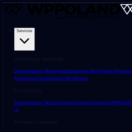
Servicios
WordPress y desarrollo
Desarrollador WordPress
Desarrollo WordPress Persona
Freelancer
Especialista WordPress
E-commerce
Desarrollador WooCommerce
Integraciones ERP
WordPr
IA
Frontend y headless