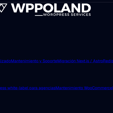
lizado
Mantenimiento y Soporte
Migración Next.js / Astro
Redis
ess white-label para agencias
Mantenimiento WooCommerce