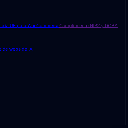
toría UE para WooCommerce
Cumplimiento NIS2 y DORA
e de webs de IA