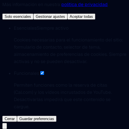
Más información en nuestra
política de privacidad
.
Solo esenciales
Gestionar ajustes
Aceptar todas
Esenciales
Siempre activo
Cookies necesarias para el funcionamiento del sitio:
formulario de contacto, selector de tema,
almacenamiento de preferencias de cookies. Siempre
activas y no se pueden desactivar.
Funcionales
Permiten funciones como la reserva de citas
(Cal.com) y los vídeos incrustados de YouTube.
Desactivarlas impedirá que este contenido se
cargue.
Cerrar
Guardar preferencias