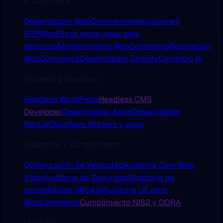
E-commerce
Desarrollador WooCommerce
Integraciones
ERP
WordPress white-label para
agencias
Mantenimiento WooCommerce
Reparación
WooCommerce
Desarrollador Shopify
Comercio IA
Frontend y headless
Headless WordPress
Headless CMS
Developer
Desarrollador Astro
Desarrollador
Next.js
Cloudflare Workers y edge
Auditorías y cumplimiento
Optimización de Velocidad
Auditoría Core Web
Vitals
Auditoría de Seguridad
Auditoría de
accesibilidad (WCAG)
Auditoría UE para
WooCommerce
Cumplimiento NIS2 y DORA
IA y GEO