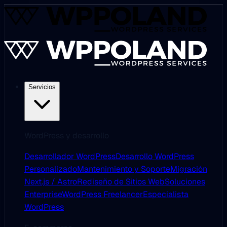
Servicios
WordPress y desarrollo
Desarrollador WordPress
Desarrollo WordPress
Personalizado
Mantenimiento y Soporte
Migración
Next.js / Astro
Rediseño de Sitios Web
Soluciones
Enterprise
WordPress Freelancer
Especialista
WordPress