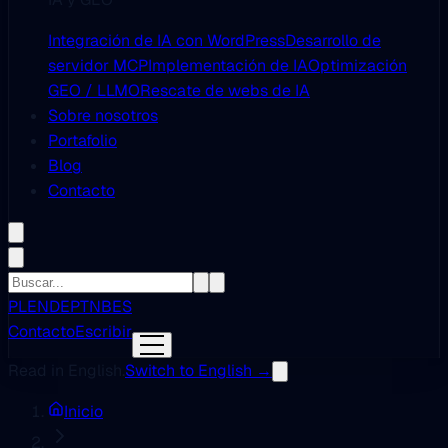
Integración de IA con WordPress
Desarrollo de
servidor MCP
Implementación de IA
Optimización
GEO / LLMO
Rescate de webs de IA
Sobre nosotros
Portafolio
Blog
Contacto
PL
EN
DE
PT
NB
ES
Contacto
Escribir
Read in English.
Switch to English →
Inicio