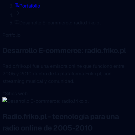
Portafolio
Desarrollo E-commerce: radio.friko.pl
Portfolio
Desarrollo E-commerce: radio.friko.pl
Radio.friko.pl fue una emisora online que funcionó entre
2005 y 2010 dentro de la plataforma Friko.pl, con
streaming musical y comunidad.
#Sitios web
Radio.friko.pl - tecnología para una
radio online de 2005-2010