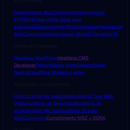
E-commerce
Desarrollador WooCommerce
Integraciones
ERP
WordPress white-label para
agencias
Mantenimiento WooCommerce
Reparación
WooCommerce
Desarrollador Shopify
Comercio IA
Frontend y headless
Headless WordPress
Headless CMS
Developer
Desarrollador Astro
Desarrollador
Next.js
Cloudflare Workers y edge
Auditorías y cumplimiento
Optimización de Velocidad
Auditoría Core Web
Vitals
Auditoría de Seguridad
Auditoría de
accesibilidad (WCAG)
Auditoría UE para
WooCommerce
Cumplimiento NIS2 y DORA
IA y GEO