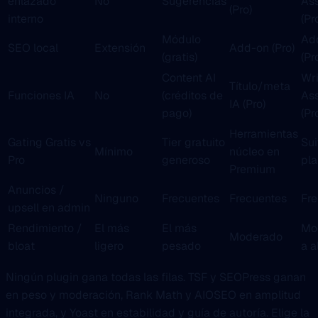
enlazado
No
Sugerencias
Ass
(Pro)
interno
(Pr
Módulo
Ad
SEO local
Extensión
Add-on (Pro)
(gratis)
(Pr
Content AI
Wri
Título/meta
Funciones IA
No
(créditos de
Ass
IA (Pro)
pago)
(Pr
Herramientas
Gating Gratis vs
Tier gratuito
Sui
Mínimo
núcleo en
Pro
generoso
pl
Premium
Anuncios /
Ninguno
Frecuentes
Frecuentes
Fr
upsell en admin
Rendimiento /
El más
El más
Mo
Moderado
bloat
ligero
pesado
a a
Ningún plugin gana todas las filas. TSF y SEOPress ganan
en peso y moderación, Rank Math y AIOSEO en amplitud
integrada, y Yoast en estabilidad y guía de autoría. Elige la