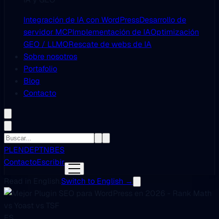
Integración de IA con WordPress
Desarrollo de
servidor MCP
Implementación de IA
Optimización
GEO / LLMO
Rescate de webs de IA
Sobre nosotros
Portafolio
Blog
Contacto
PL
EN
DE
PT
NB
ES
Contacto
Escribir
Read in English.
Switch to English →
ES