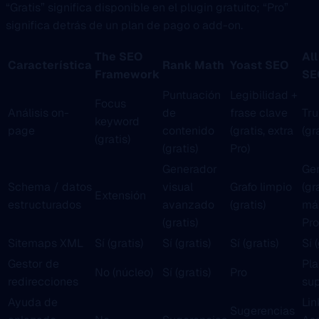
“Gratis” significa disponible en el plugin gratuito; “Pro”
significa detrás de un plan de pago o add-on.
The SEO
All
Característica
Rank Math
Yoast SEO
Framework
SE
Puntuación
Legibilidad +
Focus
Análisis on-
de
frase clave
Tr
keyword
page
contenido
(gratis, extra
(gr
(gratis)
(gratis)
Pro)
Generador
Ge
Schema / datos
visual
Grafo limpio
(gr
Extensión
estructurados
avanzado
(gratis)
más
(gratis)
Pro
Sitemaps XML
Sí (gratis)
Sí (gratis)
Sí (gratis)
Sí 
Gestor de
Pla
No (núcleo)
Sí (gratis)
Pro
redirecciones
sup
Ayuda de
Lin
Sugerencias