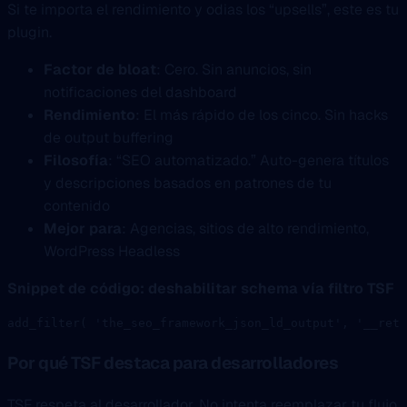
Si te importa el rendimiento y odias los “upsells”, este es tu
plugin.
Factor de bloat
: Cero. Sin anuncios, sin
notificaciones del dashboard
Rendimiento
: El más rápido de los cinco. Sin hacks
de output buffering
Filosofía
: “SEO automatizado.” Auto-genera títulos
y descripciones basados en patrones de tu
contenido
Mejor para
: Agencias, sitios de alto rendimiento,
WordPress Headless
Snippet de código: deshabilitar schema vía filtro TSF
add_filter
( 
'the_seo_framework_json_ld_output'
, 
'__retu
Por qué TSF destaca para desarrolladores
TSF respeta al desarrollador. No intenta reemplazar tu flujo