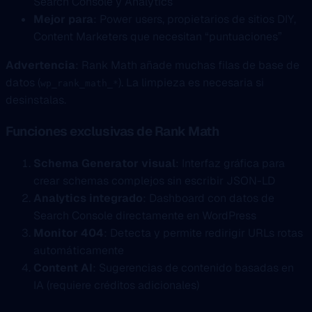
Search Console y Analytics
Mejor para
: Power users, propietarios de sitios DIY,
Content Marketers que necesitan “puntuaciones”
Advertencia
: Rank Math añade muchas filas de base de
datos (
). La limpieza es necesaria si
wp_rank_math_*
desinstalas.
Funciones exclusivas de Rank Math
Schema Generator visual
: Interfaz gráfica para
crear schemas complejos sin escribir JSON-LD
Analytics integrado
: Dashboard con datos de
Search Console directamente en WordPress
Monitor 404
: Detecta y permite redirigir URLs rotas
automáticamente
Content AI
: Sugerencias de contenido basadas en
IA (requiere créditos adicionales)