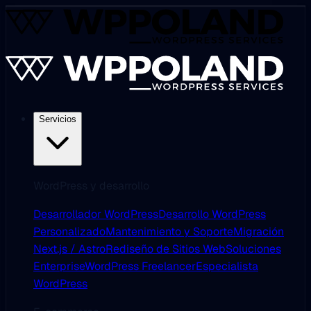
Servicios
WordPress y desarrollo
Desarrollador WordPress
Desarrollo WordPress
Personalizado
Mantenimiento y Soporte
Migración
Next.js / Astro
Rediseño de Sitios Web
Soluciones
Enterprise
WordPress Freelancer
Especialista
WordPress