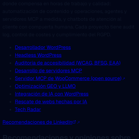
donde compensa en horas de trabajo y calidad:
Co‑organizadora, WordCamp Gdynia 2024 y 2025
automatización de contenido y operaciones, agentes y
servidores MCP a medida, y chatbots de atención al
cliente con compuerta humana. Cada proyecto tiene audit
log, control de costes y cumplimiento del RGPD.
Argert Boja
Desarrollador WordPress
Senior Full‑Stack Developer
Headless WordPress
“Mariusz es el compañero de equipo que todos esperan
Auditoría de accesibilidad (WCAG, BFSG, EAA)
tener: competencias técnicas profundas full‑stack en
Desarrollo de servidores MCP
WordPress, explicaciones claras y una actitud positiva
Servidor MCP de WooCommerce (open source)
incluso bajo presión. Se mueve con soltura entre plugins
Optimización GEO y LLMO
per...”
Integración de IA con WordPress
Rescate de webs hechas por IA
Trabajamos juntos en proyectos WordPress
Tech Radar
Recomendaciones de LinkedIn
Recomendaciones y opiniones sobre
Daniel Blossfeld