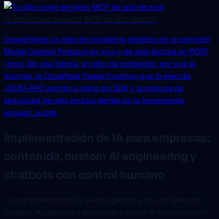
Tu sitio como servidor MCP de solo lectura
Convertimos un sitio de marketing estático en un servidor
Model Context Protocol en vivo y de solo lectura en POST
/mcp. No una tienda, un sitio de contenido: por qué lo
hicimos, la Cloudflare Pages Function que lo ejecuta,
JSON-RPC escrito a mano sin SDK y la postura de
seguridad de solo lectura detrás de la herramienta
request_quote.
Karolina Czapla
Implementación de IA para empresas:
Estratega de Marketing, Performance & Digital Strategy
contenido, custom AI engineering y
“Trabajar con Mariusz en el WordCamp me ha mostrado lo
poco común que es combinar competencias técnicas
chatbots con control humano
profundas con un verdadero liderazgo. Planifica, coordina
y entrega con precisión, a la vez que da al equipo espacio
La implementación de IA es ingeniería, no una demo de
...”
chatbot. Ayudamos a empresas a poner IA en producción