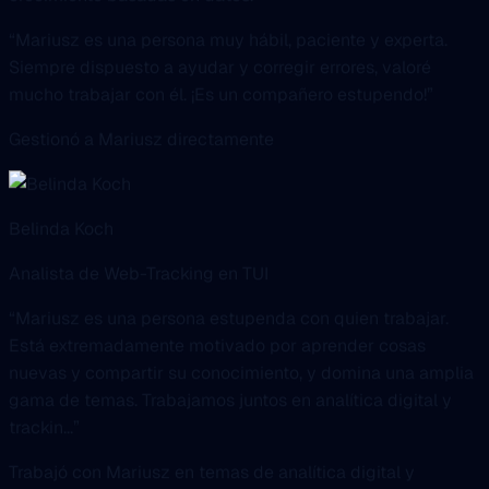
mucho trabajar con él. ¡Es un compañero estupendo!”
Gestionó a Mariusz directamente
Belinda Koch
Analista de Web-Tracking en TUI
“Mariusz es una persona estupenda con quien trabajar.
Está extremadamente motivado por aprender cosas
nuevas y compartir su conocimiento, y domina una amplia
gama de temas. Trabajamos juntos en analítica digital y
trackin...”
Trabajó con Mariusz en temas de analítica digital y
tracking