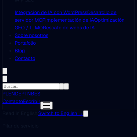
Integración de IA con WordPress
Desarrollo de
servidor MCP
Implementación de IA
Optimización
GEO / LLMO
Rescate de webs de IA
Sobre nosotros
Portafolio
Blog
Contacto
PL
EN
DE
PT
NB
ES
Contacto
Escribir
Read in English.
Switch to English →
Pilar de servicio