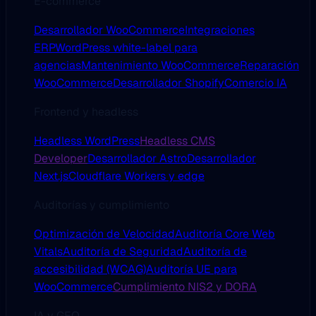
E-commerce
Desarrollador WooCommerce
Integraciones
ERP
WordPress white-label para
agencias
Mantenimiento WooCommerce
Reparación
WooCommerce
Desarrollador Shopify
Comercio IA
Frontend y headless
Headless WordPress
Headless CMS
Developer
Desarrollador Astro
Desarrollador
Next.js
Cloudflare Workers y edge
Auditorías y cumplimiento
Optimización de Velocidad
Auditoría Core Web
Vitals
Auditoría de Seguridad
Auditoría de
accesibilidad (WCAG)
Auditoría UE para
WooCommerce
Cumplimiento NIS2 y DORA
IA y GEO