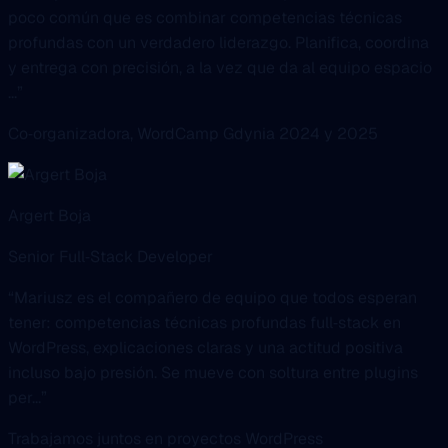
y entrega con precisión, a la vez que da al equipo espacio
...”
Co‑organizadora, WordCamp Gdynia 2024 y 2025
Argert Boja
Senior Full‑Stack Developer
“Mariusz es el compañero de equipo que todos esperan
tener: competencias técnicas profundas full‑stack en
WordPress, explicaciones claras y una actitud positiva
incluso bajo presión. Se mueve con soltura entre plugins
per...”
Trabajamos juntos en proyectos WordPress