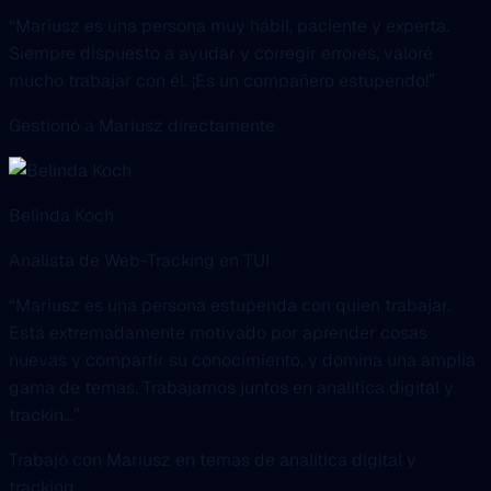
mucho trabajar con él. ¡Es un compañero estupendo!”
Gestionó a Mariusz directamente
Belinda Koch
Analista de Web-Tracking en TUI
“Mariusz es una persona estupenda con quien trabajar.
Está extremadamente motivado por aprender cosas
nuevas y compartir su conocimiento, y domina una amplia
gama de temas. Trabajamos juntos en analítica digital y
trackin...”
Trabajó con Mariusz en temas de analítica digital y
tracking