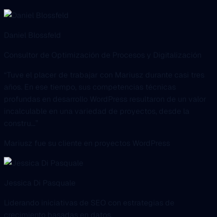
Daniel Blossfeld
Consultor de Optimización de Procesos y Digitalización
“Tuve el placer de trabajar con Mariusz durante casi tres
años. En ese tiempo, sus competencias técnicas
profundas en desarrollo WordPress resultaron de un valor
incalculable en una variedad de proyectos, desde la
constru...”
Mariusz fue su cliente en proyectos WordPress
Jessica Di Pasquale
Liderando iniciativas de SEO con estrategias de
crecimiento basadas en datos.
“Mariusz es una persona muy hábil, paciente y experta.
Siempre dispuesto a ayudar y corregir errores, valoré