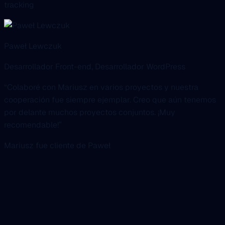
Paweł Lewczuk
Desarrollador Front-end, Desarrollador WordPress
“Colaboré con Mariusz en varios proyectos y nuestra
cooperación fue siempre ejemplar. Creo que aún tenemos
por delante muchos proyectos conjuntos. ¡Muy
recomendable!”
Mariusz fue cliente de Paweł