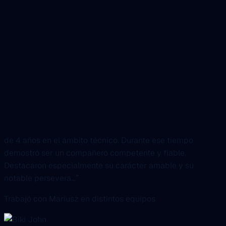
“Más allá del desarrollo, Mariusz entiende SEO, analítica y
growth. Habla directamente con los stakeholders, hace las
preguntas correctas y entrega soluciones que mueven los
indicadores de negocio: de AMP a tracking y ren...”
Fue responsable de Mariusz en iniciativas de growth
Natalie Wiszczor
Gestora de CRM y E-mail Marketing
“Tuve el gran placer de trabajar con Mariusz durante más
de 4 años en el ámbito técnico. Durante ese tiempo
demostró ser un compañero competente y fiable.
Destacaron especialmente su carácter amable y su
notable persevera...”