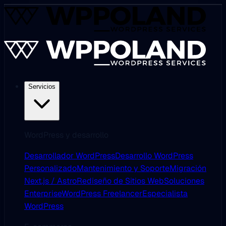
Servicios
WordPress y desarrollo
Desarrollador WordPress
Desarrollo WordPress
Personalizado
Mantenimiento y Soporte
Migración
Next.js / Astro
Rediseño de Sitios Web
Soluciones
Enterprise
WordPress Freelancer
Especialista
WordPress