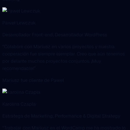
Paweł Lewczuk
Desarrollador Front-end, Desarrollador WordPress
“Colaboré con Mariusz en varios proyectos y nuestra
cooperación fue siempre ejemplar. Creo que aún tenemos
por delante muchos proyectos conjuntos. ¡Muy
recomendable!”
Mariusz fue cliente de Paweł
Karolina Czapla
Estratega de Marketing, Performance & Digital Strategy
“Trabajar con Mariusz en el WordCamp me ha mostrado lo
poco común que es combinar competencias técnicas
profundas con un verdadero liderazgo. Planifica, coordina