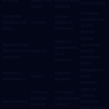
de coste
defecto del
incluida en el
funcionalidad
núcleo
paquete
Completo,
Control de
Lo que
enrutado a la
residencia de
Limitado
eligiera el
UE por
datos
proveedor
defecto
Exacto,
Genérico,
Ajuste a flujos
construido
dependiente
WooCommerce
Genérico
para tu
de la
a medida
modelo de
extensión
datos
Metadatos en
Auditoría y
Rara vez
Básica
cada
procedencia
expuesta
artefacto
Datos de
Una tarea
Un trabajo
clientes,
estándar,
bien acotado,
Mejor cuando
control de
poco en
tokens
coste, flujos a