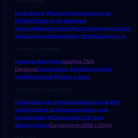
E-commerce
Desarrollador WooCommerce
Integraciones
ERP
WordPress white-label para
agencias
Mantenimiento WooCommerce
Reparación
WooCommerce
Desarrollador Shopify
Comercio IA
Frontend y headless
Headless WordPress
Headless CMS
Developer
Desarrollador Astro
Desarrollador
Next.js
Cloudflare Workers y edge
Auditorías y cumplimiento
Optimización de Velocidad
Auditoría Core Web
Vitals
Auditoría de Seguridad
Auditoría de
accesibilidad (WCAG)
Auditoría UE para
WooCommerce
Cumplimiento NIS2 y DORA
IA y GEO