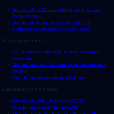
Desarrollo WordPress impulsado por IA: guía de
productividad
Guía de integración de IA en WordPress 7.0
Flujos de IA en WordPress y la Abilities API
Karolina Czapla
Riesgo y economía
Estratega de Marketing, Performance & Digital Strategy
¿Quién paga los tokens de IA en los plugins de
“Trabajar con Mariusz en el WordCamp me ha mostrado lo
WordPress?
poco común que es combinar competencias técnicas
Alucinaciones de LLM: el experimento de la marca
profundas con un verdadero liderazgo. Planifica, coordina
Xarumei
y entrega con precisión, a la vez que da al equipo espacio
Ética del contenido de IA en WordPress
...”
Co‑organizadora, WordCamp Gdynia 2024 y 2025
Búsqueda IA y visibilidad
Playbook de visibilidad IA / LLM (GEO)
Guía del bot de optimización LLMO
SEO para búsqueda IA: guía de citas en LLM