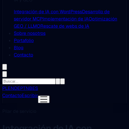
Integración de IA con WordPress
Desarrollo de
servidor MCP
Implementación de IA
Optimización
GEO / LLMO
Rescate de webs de IA
Sobre nosotros
Portafolio
Blog
Contacto
PL
EN
DE
PT
NB
ES
Contacto
Escribir
Pilar de servicio
Integración de IA con