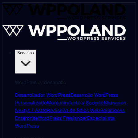
Servicios
WordPress y desarrollo
Desarrollador WordPress
Desarrollo WordPress
Personalizado
Mantenimiento y Soporte
Migración
Next.js / Astro
Rediseño de Sitios Web
Soluciones
Enterprise
WordPress Freelancer
Especialista
WordPress