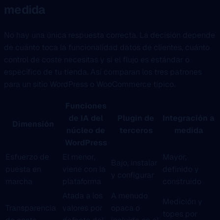
medida
No hay una única respuesta correcta. La decisión depende
de cuánto toca la funcionalidad datos de clientes, cuánto
control de coste necesitas y si el flujo es estándar o
específico de tu tienda. Así comparan los tres patrones
para un sitio WordPress o WooCommerce típico.
Funciones
de IA del
Plugin de
Integración a
Dimensión
núcleo de
terceros
medida
WordPress
Esfuerzo de
El menor,
Mayor,
Bajo, instalar
puesta en
viene con la
definido y
y configurar
marcha
plataforma
construido
Atada a los
A menudo
Medición y
Transparencia
valores por
opaca o
topes por