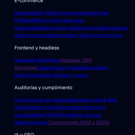
E-commerce
Desarrollador WooCommerce
Integraciones
ERP
WordPress white-label para
agencias
Mantenimiento WooCommerce
Reparación
WooCommerce
Desarrollador Shopify
Comercio IA
Frontend y headless
Headless WordPress
Headless CMS
Developer
Desarrollador Astro
Desarrollador
Next.js
Cloudflare Workers y edge
Auditorías y cumplimiento
Optimización de Velocidad
Auditoría Core Web
Vitals
Auditoría de Seguridad
Auditoría de
accesibilidad (WCAG)
Auditoría UE para
WooCommerce
Cumplimiento NIS2 y DORA
IA y GEO