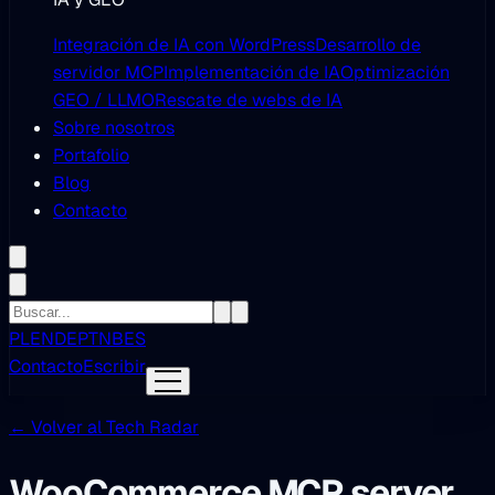
Integración de IA con WordPress
Desarrollo de
servidor MCP
Implementación de IA
Optimización
GEO / LLMO
Rescate de webs de IA
Sobre nosotros
Portafolio
Blog
Contacto
PL
EN
DE
PT
NB
ES
Contacto
Escribir
← Volver al Tech Radar
WooCommerce MCP server