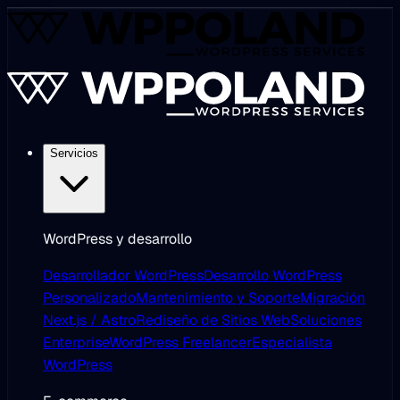
Servicios
WordPress y desarrollo
Desarrollador WordPress
Desarrollo WordPress
Personalizado
Mantenimiento y Soporte
Migración
Next.js / Astro
Rediseño de Sitios Web
Soluciones
Enterprise
WordPress Freelancer
Especialista
WordPress