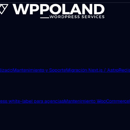
lizado
Mantenimiento y Soporte
Migración Next.js / Astro
Redis
ess white-label para agencias
Mantenimiento WooCommerce