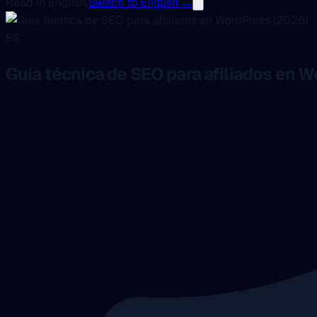
Read in English.
Switch to English →
ES
Guía técnica de SEO para afiliados en 