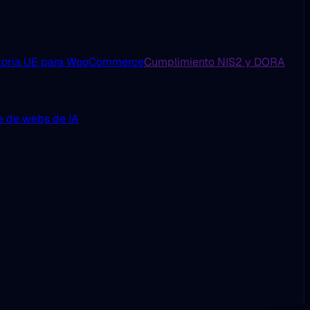
toría UE para WooCommerce
Cumplimiento NIS2 y DORA
e de webs de IA