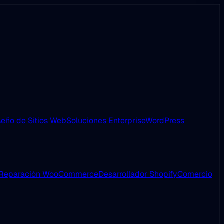
eño de Sitios Web
Soluciones Enterprise
WordPress
Reparación WooCommerce
Desarrollador Shopify
Comercio