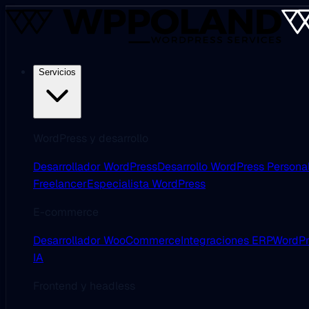
Servicios
WordPress y desarrollo
Desarrollador WordPress
Desarrollo WordPress Persona
Freelancer
Especialista WordPress
E-commerce
Desarrollador WooCommerce
Integraciones ERP
WordPr
IA
Frontend y headless