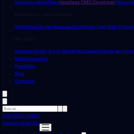
Headless WordPress
Headless CMS Developer
Desarrol
Auditorías y cumplimiento
Optimización de Velocidad
Auditoría Core Web Vitals
A
IA y GEO
Integración de IA con WordPress
Desarrollo de servido
Sobre nosotros
Portafolio
Blog
Contacto
PL
EN
DE
PT
NB
ES
Contacto
Escribir