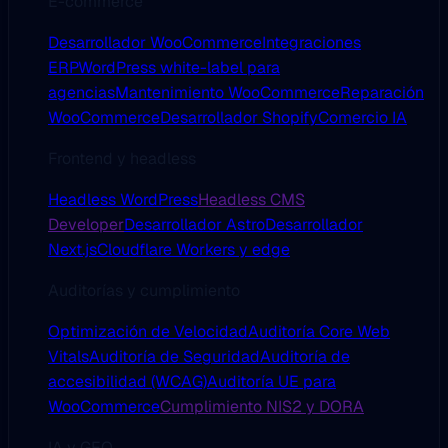
E-commerce
Desarrollador WooCommerce
Integraciones
ERP
WordPress white-label para
agencias
Mantenimiento WooCommerce
Reparación
WooCommerce
Desarrollador Shopify
Comercio IA
Frontend y headless
Headless WordPress
Headless CMS
Developer
Desarrollador Astro
Desarrollador
Next.js
Cloudflare Workers y edge
Auditorías y cumplimiento
Optimización de Velocidad
Auditoría Core Web
Vitals
Auditoría de Seguridad
Auditoría de
accesibilidad (WCAG)
Auditoría UE para
WooCommerce
Cumplimiento NIS2 y DORA
IA y GEO