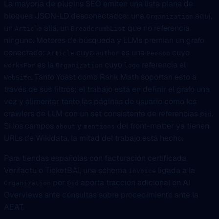
La mayoría de plugins SEO emiten una lista plana de
bloques JSON-LD desconectados: una
aquí,
Organization
un
allá, un
que no referencia
Article
BreadcrumbList
ninguno. Motores de búsqueda y LLMs premian un grafo
conectado:
cuyo
es una
cuyo
Article
author
Person
es la
cuyo
referencia el
worksFor
Organization
logo
. Tanto Yoast como Rank Math soportan esto a
WebSite
través de sus filtros; el trabajo está en definir el grafo una
vez y alimentar tanto las páginas de usuario como los
crawlers de LLM con un set consistente de referencias
.
@id
Si los campos
y
del front-matter ya tienen
about
mentions
URLs de Wikidata, la mitad del trabajo está hecho.
Para tiendas españolas con facturación certificada
Verifactu o TicketBAI, una schema
ligada a la
Invoice
por
aporta tracción adicional en AI
Organization
@id
Overviews ante consultas sobre procedimiento ante la
AEAT.