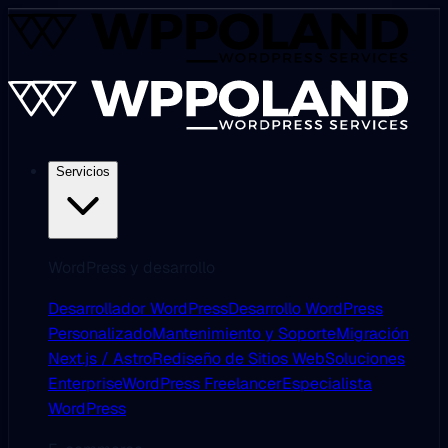
Servicios
WordPress y desarrollo
Desarrollador WordPress
Desarrollo WordPress
Personalizado
Mantenimiento y Soporte
Migración
Next.js / Astro
Rediseño de Sitios Web
Soluciones
Enterprise
WordPress Freelancer
Especialista
WordPress