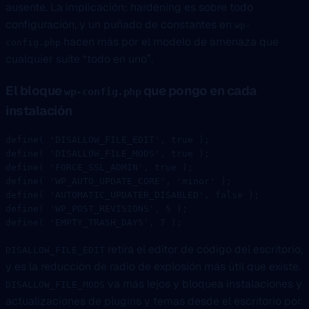
ausente. La implicación: hardening es sobre todo
configuración, y un puñado de constantes en
wp-
hacen más por el modelo de amenaza que
config.php
cualquier suite “todo en uno”.
El bloque
que pongo en cada
wp-config.php
instalación
define
( 
'DISALLOW_FILE_EDIT'
, 
true
 );
define
( 
'DISALLOW_FILE_MODS'
, 
true
 );
define
( 
'FORCE_SSL_ADMIN'
, 
true
 );
define
( 
'WP_AUTO_UPDATE_CORE'
, 
'minor'
 );
define
( 
'AUTOMATIC_UPDATER_DISABLED'
, 
false
 );
define
( 
'WP_POST_REVISIONS'
, 
5
 );
define
( 
'EMPTY_TRASH_DAYS'
, 
7
 );
retira el editor de código del escritorio,
DISALLOW_FILE_EDIT
y es la reducción de radio de explosión más útil que existe.
va más lejos y bloquea instalaciones y
DISALLOW_FILE_MODS
actualizaciones de plugins y temas desde el escritorio por