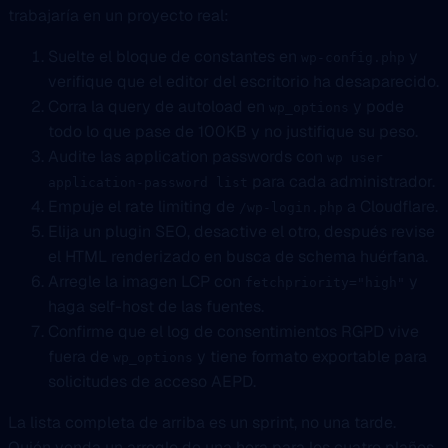
trabajaría en un proyecto real:
Suelte el bloque de constantes en
y
wp-config.php
verifique que el editor del escritorio ha desaparecido.
Corra la query de autoload en
y pode
wp_options
todo lo que pase de 100KB y no justifique su peso.
Audite las application passwords con
wp user
para cada administrador.
application-password list
Empuje el rate limiting de
a Cloudflare.
/wp-login.php
Elija un plugin SEO, desactive el otro, después revise
el HTML renderizado en busca de schema huérfana.
Arregle la imagen LCP con
y
fetchpriority="high"
haga self-host de las fuentes.
Confirme que el log de consentimientos RGPD vive
fuera de
y tiene formato exportable para
wp_options
solicitudes de acceso AEPD.
La lista completa de arriba es un sprint, no una tarde.
Quién venda un arreglo de una hora para los cuatro plaños,