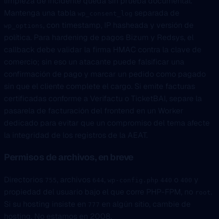
limpieza de incidente queda sin prueba documental.
Mantenga una tabla
separada de
wp_consent_log
, con timestamp, IP hasheada y versión de
wp_options
política. Para hardening de pagos Bizum y Redsys, el
callback debe validar la firma HMAC contra la clave de
comercio; sin eso un atacante puede falsificar una
confirmación de pago y marcar un pedido como pagado
sin que el cliente complete el cargo. Si emite facturas
certificadas conforme a Verifactu o TicketBAI, separe la
pasarela de facturación del frontend en un Worker
dedicado para evitar que un compromiso del tema afecte
la integridad de los registros de la AEAT.
Permisos de archivos, en breve
Directorios
, archivos
,
o
y
755
644
wp-config.php
440
400
propiedad del usuario bajo el que corre PHP-FPM, no
.
root
Si su hosting insiste en
en algún sitio, cambie de
777
hosting. No estamos en 2008.