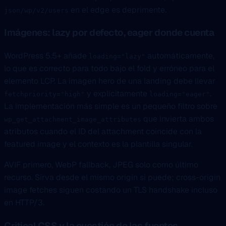
en el edge es deprimente.
json/wp/v2/users
Imágenes: lazy por defecto, eager donde cuenta
WordPress 5.5+ añade
automáticamente,
loading="lazy"
lo que es correcto para todo bajo el fold y erróneo para el
elemento LCP. La imagen hero de una landing debe llevar
y explícitamente
.
fetchpriority="high"
loading="eager"
La implementación más simple es un pequeño filtro sobre
que invierta ambos
wp_get_attachment_image_attributes
atributos cuando el ID del attachment coincide con la
featured image y el contexto es la plantilla singular.
AVIF primero, WebP fallback, JPEG solo como último
recurso. Sirva desde el mismo origin si puede; cross-origin
image fetches siguen costando un TLS handshake incluso
en HTTP/3.
Critical CSS y la cuestión de las fuentes