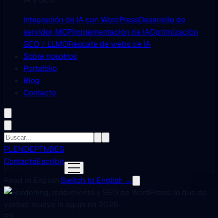
Integración de IA con WordPress
Desarrollo de
servidor MCP
Implementación de IA
Optimización
GEO / LLMO
Rescate de webs de IA
Sobre nosotros
Portafolio
Blog
Contacto
PL
EN
DE
PT
NB
ES
Contacto
Escribir
Read in English.
Switch to English →
ES