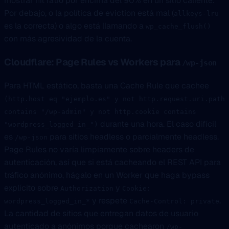
mostrar hit ratio por encima del 90% en un sitio caliente.
Por debajo, o la política de eviction está mal (
allkeys-lru
es la correcta) o algo está llamando a
wp_cache_flush()
con más agresividad de la cuenta.
Cloudflare: Page Rules vs Workers para
/wp-json
Para HTML estático, basta una Cache Rule que cachee
(http.host eq "ejemplo.es" y not http.request.uri.path
contains "/wp-admin" y not http.cookie contains
durante una hora. El caso difícil
"wordpress_logged_in_")
es
para sitios headless o parcialmente headless.
/wp-json
Page Rules no varía limpiamente sobre headers de
autenticación, así que si está cacheando el REST API para
tráfico anónimo, hágalo en un Worker que haga bypass
explícito sobre
y
Authorization
Cookie:
y respete
.
wordpress_logged_in_*
Cache-Control: private
La cantidad de sitios que entregan datos de usuario
autenticado a anónimos porque cachearon
/wp-