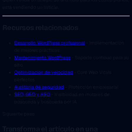
está vendiendo un listicle.
Recursos relacionados
Desarrollo WordPress profesional
- Implementación
de mejores prácticas
Mantenimiento WordPress
- Soporte continuo para su
sitio
Optimización de velocidad
- Core Web Vitals
perfectos
Auditoría de seguridad
- Protección empresarial
SEO, GEO y AEO
- Visibilidad en motores de
búsqueda y búsqueda por IA
Siguiente paso
Transforma el artículo en una