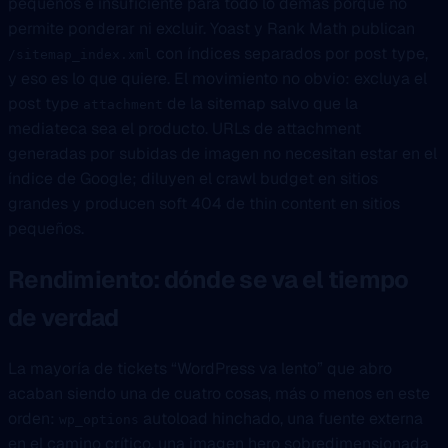
pequeños e insuficiente para todo lo demás porque no
permite ponderar ni excluir. Yoast y Rank Math publican
con índices separados por post type,
/sitemap_index.xml
y eso es lo que quiere. El movimiento no obvio: excluya el
post type
de la sitemap salvo que la
attachment
mediateca sea el producto. URLs de attachment
generadas por subidas de imagen no necesitan estar en el
índice de Google; diluyen el crawl budget en sitios
grandes y producen soft 404 de thin content en sitios
pequeños.
Rendimiento: dónde se va el tiempo
de verdad
La mayoría de tickets “WordPress va lento” que abro
acaban siendo una de cuatro cosas, más o menos en este
orden:
autoload hinchado, una fuente externa
wp_options
en el camino crítico, una imagen hero sobredimensionada