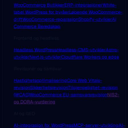
WooCommerce Butikker
ERP-integrasjoner
White-
label WordPress for byråer
Løpende WooCommerce-
drift
WooCommerce-reparasjon
Shopify-utvikler
AI
Commerce Beredskap
Frontend og headless
Headless WordPress
Headless-CMS-utvikler
Astro-
utvikler
Next.js-utvikler
Cloudflare Workers og edge
Revisjoner og samsvar
Hastighetsoptimalisering
Core Web Vitals-
revisjon
Sikkerhetsrevisjon
Tilgjengelighet-revisjon
(WCAG)
WooCommerce EU-samsvarsrevisjon
NIS2-
og DORA-vurdering
AI og GEO
AI-integrasjon for WordPress
MCP-server-utvikling
AI-