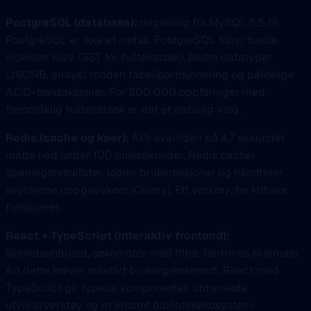
PostgreSQL (database):
migrering fra MySQL 5.5 til
PostgreSQL er ikke et innfall. PostgreSQL tilbyr bedre
indekser (GIN, GiST for fulltekstsøk), bedre datatyper
(JSONB, arrays), moden tabellpartisjonering og pålitelige
ACID-transaksjoner. For 200 000 oppføringer med
flerspråklig fulltekstsøk er det et naturlig valg.
Redis (cache og køer):
API-svartiden på 4,7 sekunder
måtte ned under 100 millisekunder. Redis cacher
spørringsresultater, lagrer brukersesjoner og håndterer
asynkrone oppgavekøer (Celery). Ett verktøy, tre kritiske
funksjoner.
React + TypeScript (interaktiv frontend):
klientdashboard, søkemotor med filtre, flertrinns skjemaer.
Alt dette krever reaktivt brukergrensesnitt. React med
TypeScript gir typede komponenter, utmerkede
utviklerverktøy og et enormt bibliotekøkosystem.