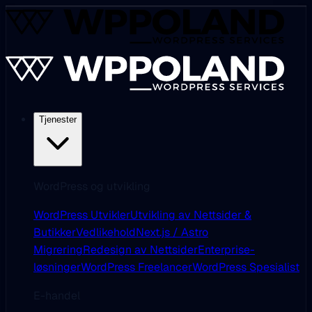
Tjenester
WordPress og utvikling
WordPress Utvikler
Utvikling av Nettsider &
Butikker
Vedlikehold
Next.js / Astro
Migrering
Redesign av Nettsider
Enterprise-
løsninger
WordPress Freelancer
WordPress Spesialist
E-handel