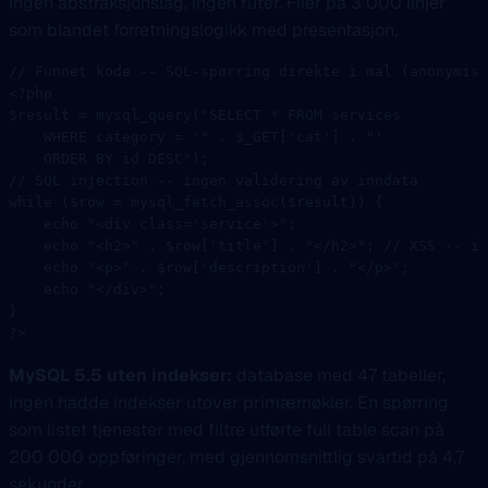
ingen abstraksjonslag, ingen ruter. Filer på 3 000 linjer
som blandet forretningslogikk med presentasjon.
// Funnet kode -- SQL-spørring direkte i mal (anonymise
<?
php
$result 
=
 mysql_query
(
"
SELECT
 *
 FROM
 services 
    WHERE
 category 
=
 '"
 .
 $_GET[
'cat'
] 
.
 "' 
    ORDER BY id DESC"
);
// SQL injection -- ingen validering av inndata
while
 ($row 
=
 mysql_fetch_assoc
($result)) {
    echo
 "<div class='service'>"
;
    echo
 "<h2>"
 .
 $row[
'title'
] 
.
 "</h2>"
; 
// XSS -- in
    echo
 "<p>"
 .
 $row[
'description'
] 
.
 "</p>"
;
    echo
 "</div>"
;
}
?>
MySQL 5.5 uten indekser:
database med 47 tabeller,
ingen hadde indekser utover primærnøkler. En spørring
som listet tjenester med filtre utførte full table scan på
200 000 oppføringer, med gjennomsnittlig svartid på 4,7
sekunder.