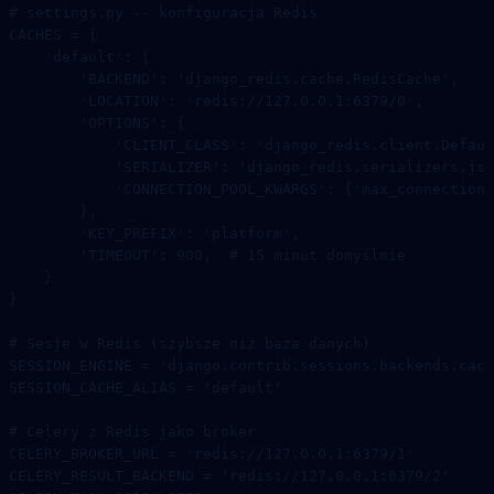
# settings.py -- konfiguracja Redis
CACHES
 =
 {
    'default'
: {
        'BACKEND'
: 
'django_redis.cache.RedisCache'
,
        'LOCATION'
: 
'redis://127.0.0.1:6379/0'
,
        'OPTIONS'
: {
            'CLIENT_CLASS'
: 
'django_redis.client.Defaul
            'SERIALIZER'
: 
'django_redis.serializers.jso
            'CONNECTION_POOL_KWARGS'
: {
'max_connections
        },
        'KEY_PREFIX'
: 
'platform'
,
        'TIMEOUT'
: 
900
,  
# 15 minut domyślnie
    }
}
# Sesje w Redis (szybsze niż baza danych)
SESSION_ENGINE
 =
 'django.contrib.sessions.backends.cach
SESSION_CACHE_ALIAS
 =
 'default'
# Celery z Redis jako broker
CELERY_BROKER_URL
 =
 'redis://127.0.0.1:6379/1'
CELERY_RESULT_BACKEND
 =
 'redis://127.0.0.1:6379/2'