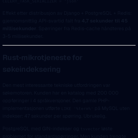
CELERY_TASK_SERIALIZER
 =
 'json'
Effekt etter distribusjon av Django + PostgreSQL + Redis:
gjennomsnittlig API-svartid falt fra
4,7 sekunder til 45
millisekunder
. Spørringer fra Redis-cache håndteres på
3-5 millisekunder.
Rust-mikrotjeneste for
søkeindeksering
Den mest interessante tekniske utfordringen var
søkemotoren. Kunden har en katalog med 200 000
oppføringer i 4 språkversjoner. Den gamle PHP-
implementasjonen utførte
på MySQL uten
LIKE '%term%'
indekser: 47 sekunder per spørring. Ubrukelig.
PostgreSQL med GIN-indekser og
løste
tsvector
problemet for standardspørringer. Men kunden trengte