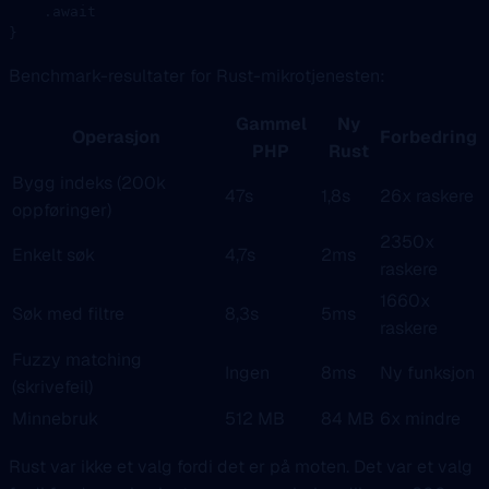
    .await
}
Benchmark-resultater for Rust-mikrotjenesten:
Gammel
Ny
Operasjon
Forbedring
PHP
Rust
Bygg indeks (200k
47s
1,8s
26x raskere
oppføringer)
2350x
Enkelt søk
4,7s
2ms
raskere
1660x
Søk med filtre
8,3s
5ms
raskere
Fuzzy matching
Ingen
8ms
Ny funksjon
(skrivefeil)
Minnebruk
512 MB
84 MB
6x mindre
Rust var ikke et valg fordi det er på moten. Det var et valg