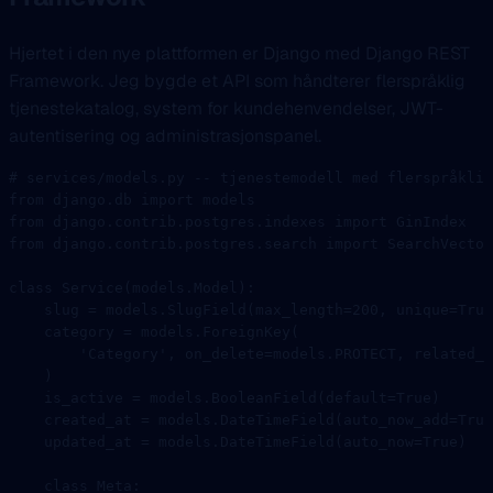
Hjertet i den nye plattformen er Django med Django REST
Framework. Jeg bygde et API som håndterer flerspråklig
tjenestekatalog, system for kundehenvendelser, JWT-
autentisering og administrasjonspanel.
# services/models.py -- tjenestemodell med flerspråklig
from
 django.db 
import
 models
from
 django.contrib.postgres.indexes 
import
 GinIndex
from
 django.contrib.postgres.search 
import
 SearchVector
class
 Service
(
models
.
Model
):
    slug 
=
 models.SlugField(
max_length
=
200
, 
unique
=
True
    category 
=
 models.ForeignKey(
        'Category'
, 
on_delete
=
models.
PROTECT
, 
related_n
    )
    is_active 
=
 models.BooleanField(
default
=
True
)
    created_at 
=
 models.DateTimeField(
auto_now_add
=
True
    updated_at 
=
 models.DateTimeField(
auto_now
=
True
)
    class
 Meta
: