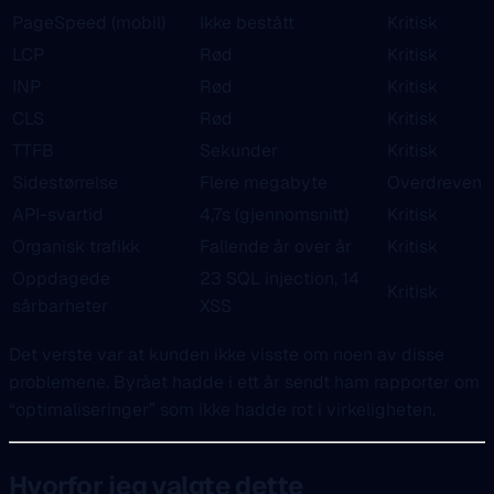
PageSpeed (mobil)
Ikke bestått
Kritisk
LCP
Rød
Kritisk
INP
Rød
Kritisk
CLS
Rød
Kritisk
TTFB
Sekunder
Kritisk
Sidestørrelse
Flere megabyte
Overdreven
API-svartid
4,7s (gjennomsnitt)
Kritisk
Organisk trafikk
Fallende år over år
Kritisk
Oppdagede
23 SQL injection, 14
Kritisk
sårbarheter
XSS
Det verste var at kunden ikke visste om noen av disse
problemene. Byrået hadde i ett år sendt ham rapporter om
“optimaliseringer” som ikke hadde rot i virkeligheten.
Hvorfor jeg valgte dette