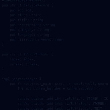
#[derive(
Deserialize
)]
pub
 struct
 ServiceRecord
 {
    pub
 id
:
 i64
,
    pub
 slug
:
 String
,
    pub
 title
:
 String
,
    pub
 description
:
 String
,
    pub
 category
:
 String
,
    pub
 language
:
 String
,
    pub
 attributes
:
 Vec
<
String
>,
}
pub
 struct
 SearchIndexer
 {
    index
:
 Index
,
    schema
:
 Schema
,
}
impl
 SearchIndexer
 {
    pub
 fn
 new
(index_path
:
 &
str
) 
->
 Result
<
Self
, 
Box
<
dy
        let
 mut
 schema_builder 
=
 Schema
::
builder
();
        schema_builder
.
add_i64_field
(
"id"
, 
STORED
 |
 IND
        schema_builder
.
add_text_field
(
"slug"
, 
STORED
);
        schema_builder
.
add_text_field
(
"title"
, 
TEXT
 |
 S