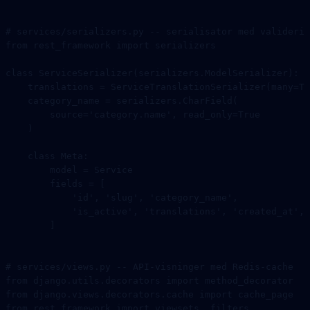
# services/serializers.py -- serialisator med validerin
from
 rest_framework 
import
 serializers
class
 ServiceSerializer
(
serializers
.
ModelSerializer
):
    translations 
=
 ServiceTranslationSerializer(
many
=
Tr
    category_name 
=
 serializers.CharField(
        source
=
'category.name'
, 
read_only
=
True
    )
    class
 Meta
:
        model 
=
 Service
        fields 
=
 [
            'id'
, 
'slug'
, 
'category_name'
,
            'is_active'
, 
'translations'
, 
'created_at'
,
        ]
# services/views.py -- API-visninger med Redis-cache
from
 django.utils.decorators 
import
 method_decorator
from
 django.views.decorators.cache 
import
 cache_page
from
 rest_framework 
import
 viewsets, filters