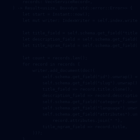
        records
:
 Vec
<
ServiceRecord
>,
    ) 
->
 Result
<
usize
, 
Box
<
dyn
 std
::
error
::
Error
>> {
        let
 start 
=
 Instant
::
now
();
        let
 mut
 writer
:
 IndexWriter
 =
 self
.
index
.
writer
        let
 title_field 
=
 self
.
schema
.
get_field
(
"title"
        let
 description_field 
=
 self
.
schema
.
get_field
(
"
        let
 title_ngram_field 
=
 self
.
schema
.
get_field
(
"
        let
 count 
=
 records
.
len
();
        for
 record 
in
 records {
            writer
.
add_document
(
doc!
(
                self
.
schema
.
get_field
(
"id"
)
.
unwrap
() 
=>
                self
.
schema
.
get_field
(
"slug"
)
.
unwrap
() 
                title_field 
=>
 record
.
title
.
clone
(),
                description_field 
=>
 record
.
description
                self
.
schema
.
get_field
(
"category"
)
.
unwra
                self
.
schema
.
get_field
(
"language"
)
.
unwra
                self
.
schema
.
get_field
(
"attributes"
)
.
unw
                    record
.
attributes
.
join
(
" "
),
                title_ngram_field 
=>
 record
.
title,
            ))
?
;
        }