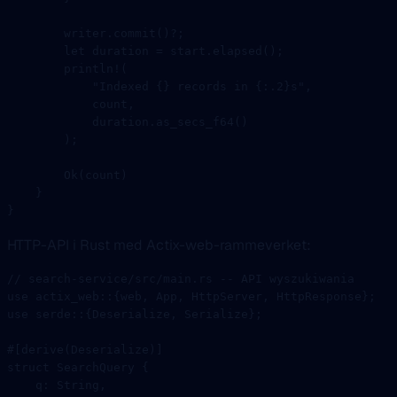
        writer
.
commit
()
?
;
        let
 duration 
=
 start
.
elapsed
();
        println!
(
            "Indexed {} records in {:.2}s"
,
            count,
            duration
.
as_secs_f64
()
        );
        Ok
(count)
    }
}
HTTP-API i Rust med Actix-web-rammeverket:
// search-service/src/main.rs -- API wyszukiwania
use
 actix_web
::
{web, 
App
, 
HttpServer
, 
HttpResponse
};
use
 serde
::
{
Deserialize
, 
Serialize
};
#[derive(
Deserialize
)]
struct
 SearchQuery
 {
    q
:
 String
,