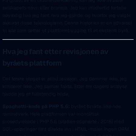
På grunn av en taushetserklæring kan jeg ikke avsløre
selskapets navn eller bransje. Jeg kan imidlertid fortelle
nøyaktig hva jeg fant, hva jeg gjørde, og hvorfor jeg valgte
akkurat disse teknologiene. Denne historien er en advarsel
til alle som setter ut plattformbygging til et eksternt byrå.
Hva jeg fant etter revisjonen av
byråets plattform
Det første steget er alltid revisjon. Jeg dømmer ikke, jeg
kritiserer ikke. Jeg samler fakta. Etter tre dagers analyse
hadde jeg et fullstendig bilde.
Spaghetti-kode på PHP 5.6:
byrået brukte ikke noe
rammeverk. Hele plattformen var monolitisk
prosedyrekode i PHP 5.6 (støtten opphørte i 2018) med
SQL-spørringer limt direkte inn i HTML-maler. Ingen ORM,