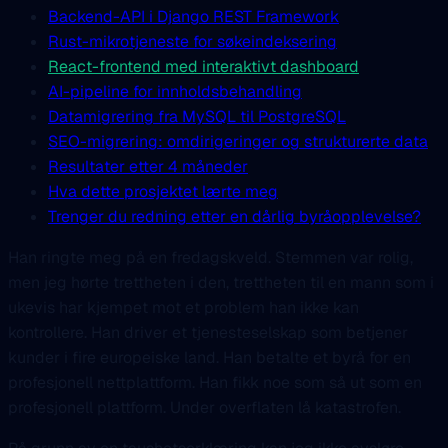
Backend-API i Django REST Framework
Rust-mikrotjeneste for søkeindeksering
React-frontend med interaktivt dashboard
AI-pipeline for innholdsbehandling
Datamigrering fra MySQL til PostgreSQL
SEO-migrering: omdirigeringer og strukturerte data
Resultater etter 4 måneder
Hva dette prosjektet lærte meg
Trenger du redning etter en dårlig byråopplevelse?
Han ringte meg på en fredagskveld. Stemmen var rolig,
men jeg hørte trettheten i den, trettheten til en mann som i
ukevis har kjempet mot et problem han ikke kan
kontrollere. Han driver et tjenesteselskap som betjener
kunder i fire europeiske land. Han betalte et byrå for en
profesjonell nettplattform. Han fikk noe som så ut som en
profesjonell plattform. Under overflaten lå katastrofen.