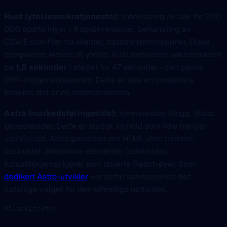
Rust (ytelsesmikrotjeneste):
indeksering av søk for 200
000 oppføringer i 4 språkversjoner, behandling av
CSV/Excel-filer fra klienter, datatransformasjoner. Disse
oppgavene krevde rå ytelse. Rust behandler søkeindeksen
på
1,8 sekunder
i stedet for 47 sekunder i den gamle
PHP-implementasjonen. Dette er ikke en prosentvis
forskjell, det er en størrelsesorden.
Astro (markedsføringsside):
hjemmeside, blogg, tilbud,
tjenestesider. Dette er statisk innhold som ikke trenger
JavaScript. Astro genererer ren HTML uten runtime-
kostnader. Interaktive elementer (søkemotor,
kontaktskjema) kjører som isolerte React-øyer. Som
dedikert Astro-utvikler
var dette rammeverket det
naturlige valget for den offentlige nettsiden.
Målarkitektur: