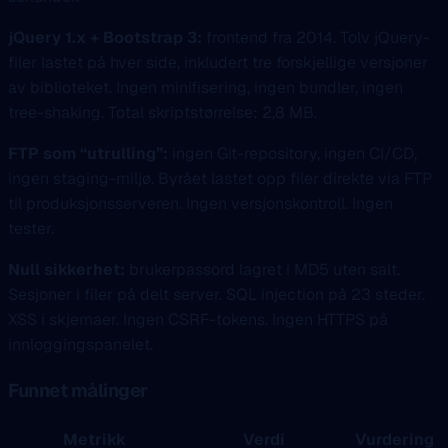
jQuery 1.x + Bootstrap 3:
frontend fra 2014. Tolv jQuery-
filer lastet på hver side, inkludert tre forskjellige versjoner
av biblioteket. Ingen minifisering, ingen bundler, ingen
tree-shaking. Total skriptstørrelse: 2,8 MB.
FTP som “utrulling”:
ingen Git-repository, ingen CI/CD,
ingen staging-miljø. Byrået lastet opp filer direkte via FTP
til produksjonsserveren. Ingen versjonskontroll. Ingen
tester.
Null sikkerhet:
brukerpassord lagret i MD5 uten salt.
Sesjoner i filer på delt server. SQL injection på 23 steder.
XSS i skjemaer. Ingen CSRF-tokens. Ingen HTTPS på
innloggingspanelet.
Funnet målinger
Metrikk
Verdi
Vurdering