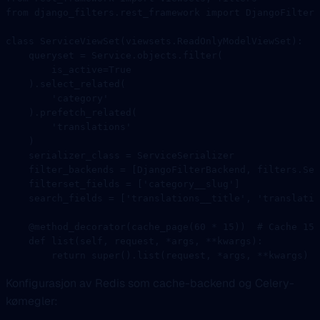
from
 django_filters.rest_framework 
import
 DjangoFilterB
class
 ServiceViewSet
(
viewsets
.
ReadOnlyModelViewSet
):
    queryset 
=
 Service.objects.filter(
        is_active
=
True
    ).select_related(
        'category'
    ).prefetch_related(
        'translations'
    )
    serializer_class 
=
 ServiceSerializer
    filter_backends 
=
 [DjangoFilterBackend, filters.Sea
    filterset_fields 
=
 [
'category__slug'
]
    search_fields 
=
 [
'translations__title'
, 
'translatio
    @method_decorator
(cache_page(
60
 *
 15
))  
# Cache 15 
    def
 list
(self, request, 
*
args, 
**
kwargs):
        return
 super
().list(request, 
*
args, 
**
kwargs)
Konfigurasjon av Redis som cache-backend og Celery-
kømegler: