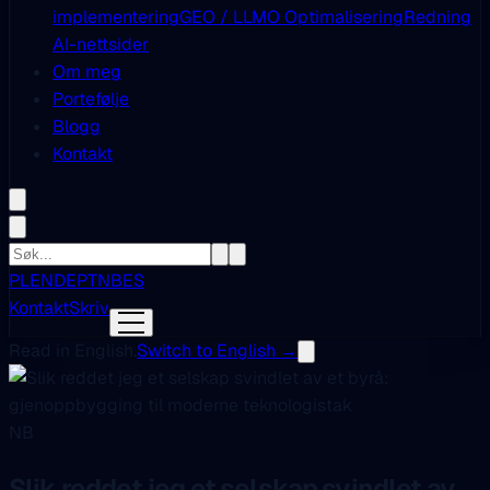
implementering
GEO / LLMO Optimalisering
Redning
AI-nettsider
Om meg
Portefølje
Blogg
Kontakt
PL
EN
DE
PT
NB
ES
Kontakt
Skriv
Read in English.
Switch to English →
NB
Slik reddet jeg et selskap svindlet av