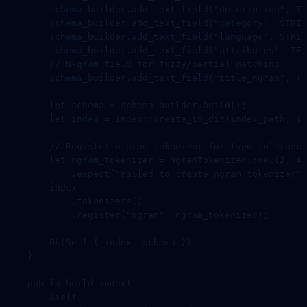
        schema_builder
.
add_text_field
(
"description"
, 
TE
        schema_builder
.
add_text_field
(
"category"
, 
STRIN
        schema_builder
.
add_text_field
(
"language"
, 
STRIN
        schema_builder
.
add_text_field
(
"attributes"
, 
TEX
        // N-gram field for fuzzy/partial matching
        schema_builder
.
add_text_field
(
"title_ngram"
, 
TE
        let
 schema 
=
 schema_builder
.
build
();
        let
 index 
=
 Index
::
create_in_dir
(index_path, sc
        // Register n-gram tokenizer for typo tolerance
        let
 ngram_tokenizer 
=
 NgramTokenizer
::
new
(
2
, 
4
,
            .
expect
(
"Failed to create ngram tokenizer"
)
        index
            .
tokenizers
()
            .
register
(
"ngram"
, ngram_tokenizer);
        Ok
(
Self
 { index, schema })
    }
    pub
 fn
 build_index
(
        &
self
,