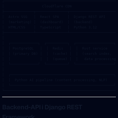
┌─────────────────────────────────────────────────────┐
│                  Cloudflare CDN                      
├──────────────┬───────────────┬───────────────────────
│  Astro SSG   │  React SPA    │  Django REST API      
│  (marketing) │  (dashboard)  │  (backend)            
│  HTML/CSS    │  TypeScript   │  Python 3.12          
├──────────────┴───────────────┴───────────────────────
│                                                      
│  ┌─────────────┐  ┌──────────┐  ┌──────────────────┐ 
│  │ PostgreSQL   │  │  Redis   │  │  Rust service    │
│  │ (primary DB) │  │  (cache) │  │  (search index,  │
│  │              │  │  (queue) │  │   data processing│
│  └─────────────┘  └──────────┘  └──────────────────┘ 
│                                                      
│  ┌─────────────────────────────────────────────────┐ 
│  │  Python AI pipeline (content processing, NLP)    │
│  └─────────────────────────────────────────────────┘ 
└─────────────────────────────────────────────────────┘
Backend-API i Django REST
Framework