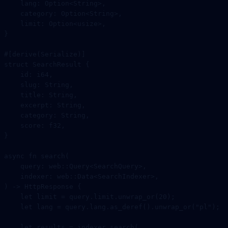
    lang
:
 Option
<
String
>,
    category
:
 Option
<
String
>,
    limit
:
 Option
<
usize
>,
}
#[derive(
Serialize
)]
struct
 SearchResult
 {
    id
:
 i64
,
    slug
:
 String
,
    title
:
 String
,
    excerpt
:
 String
,
    category
:
 String
,
    score
:
 f32
,
}
async
 fn
 search
(
    query
:
 web
::
Query
<
SearchQuery
>,
    indexer
:
 web
::
Data
<
SearchIndexer
>,
) 
->
 HttpResponse
 {
    let
 limit 
=
 query
.
limit
.
unwrap_or
(
20
);
    let
 lang 
=
 query
.
lang
.
as_deref
()
.
unwrap_or
(
"pl"
);
    let
 results 
=
 indexer
.
search
(