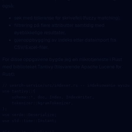
også:
søk med toleranse for skrivefeil (fuzzy matching),
filtrering på flere attributter samtidig med
øyeblikkelige resultater,
gjenoppbygging av indeks etter dataimport fra
CSV/Excel-filer.
For disse oppgavene bygde jeg en mikrotjeneste i Rust
med biblioteket Tantivy (tilsvarende Apache Lucene for
Rust):
// search-service/src/indexer.rs -- indeksowanie wyszuk
use
 tantivy
::
{
    schema
::*
, doc, 
Index
, 
IndexWriter
,
    tokenizer
::
NgramTokenizer
,
};
use
 serde
::
Deserialize
;
use
 std
::
time
::
Instant
;