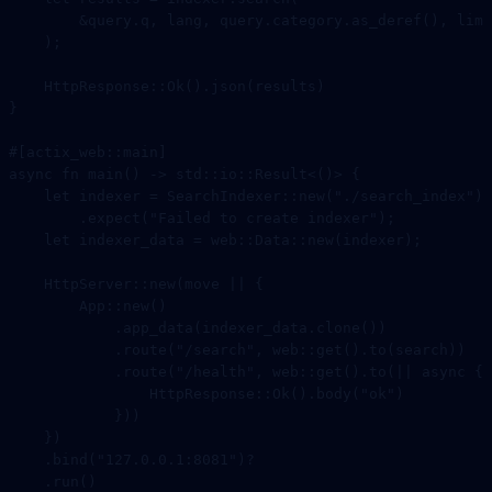
        &
query
.
q, lang, query
.
category
.
as_deref
(), limi
    );
    HttpResponse
::
Ok
()
.
json
(results)
}
#[actix_web
::
main]
async
 fn
 main
() 
->
 std
::
io
::
Result
<()> {
    let
 indexer 
=
 SearchIndexer
::
new
(
"./search_index"
)
        .
expect
(
"Failed to create indexer"
);
    let
 indexer_data 
=
 web
::
Data
::
new
(indexer);
    HttpServer
::
new
(
move
 ||
 {
        App
::
new
()
            .
app_data
(indexer_data
.
clone
())
            .
route
(
"/search"
, 
web
::
get
()
.
to
(search))
            .
route
(
"/health"
, 
web
::
get
()
.
to
(
||
 async
 {
                HttpResponse
::
Ok
()
.
body
(
"ok"
)
            }))
    })
    .
bind
(
"127.0.0.1:8081"
)
?
    .
run
()