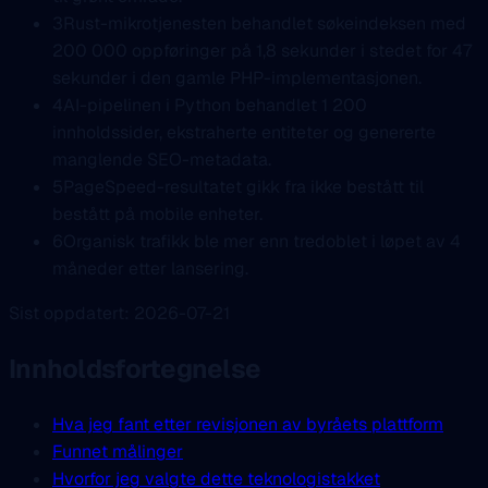
3
Rust-mikrotjenesten behandlet søkeindeksen med
200 000 oppføringer på 1,8 sekunder i stedet for 47
sekunder i den gamle PHP-implementasjonen.
4
AI-pipelinen i Python behandlet 1 200
innholdssider, ekstraherte entiteter og genererte
manglende SEO-metadata.
5
PageSpeed-resultatet gikk fra ikke bestått til
bestått på mobile enheter.
6
Organisk trafikk ble mer enn tredoblet i løpet av 4
måneder etter lansering.
Sist oppdatert: 2026-07-21
Innholdsfortegnelse
Hva jeg fant etter revisjonen av byråets plattform
Funnet målinger
Hvorfor jeg valgte dette teknologistakket