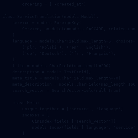
        ordering 
=
 [
'-created_at'
]
class
 ServiceTranslation
(
models
.
Model
):
    service 
=
 models.ForeignKey(
        Service, 
on_delete
=
models.
CASCADE
, 
related_name
    )
    language 
=
 models.CharField(
max_length
=
5
, 
choices
=
[
        (
'pl'
, 
'Polski'
), (
'en'
, 
'English'
),
        (
'de'
, 
'Deutsch'
), (
'fr'
, 
'Français'
),
    ])
    title 
=
 models.CharField(
max_length
=
200
)
    description 
=
 models.TextField()
    meta_title 
=
 models.CharField(
max_length
=
70
)
    meta_description 
=
 models.CharField(
max_length
=
160
)
    search_vector 
=
 SearchVectorField(
null
=
True
)
    class
 Meta
:
        unique_together 
=
 [
'service'
, 
'language'
]
        indexes 
=
 [
            GinIndex(
fields
=
[
'search_vector'
]),
            models.Index(
fields
=
[
'language'
, 
'service'
]
        ]