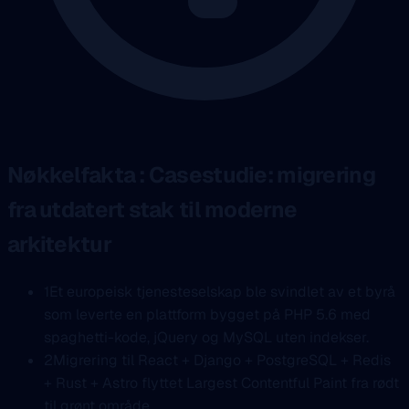
Nøkkelfakta : Casestudie: migrering
fra utdatert stak til moderne
arkitektur
1
Et europeisk tjenesteselskap ble svindlet av et byrå
som leverte en plattform bygget på PHP 5.6 med
spaghetti-kode, jQuery og MySQL uten indekser.
2
Migrering til React + Django + PostgreSQL + Redis
+ Rust + Astro flyttet Largest Contentful Paint fra rødt
til grønt område.