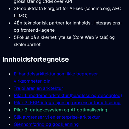
grossister og CRM over API
3
Produktdata klargjort for AI-søk (schema.org, AEO,
LLMO)
4
Én teknologisk partner for innholds-, integrasjons-
og frontend-lagene
5
Fokus på sikkerhet, ytelse (Core Web Vitals) og
skalerbarhet
Innholdsfortegnelse
E-handelsarkitektur som ikke begrenser
virksomheten din
Tre pilarer, én arkitektur
Pilar 1: moderne arkitektur (headless og decoupled)
Pilar 2: ERP-integrasjon og prosessautomatisering
Pilar 3: dataøkosystem og AI-optimalisering
Slik avgrenser vi en enterprise-arkitektur
Gjennomføring og godkjenning