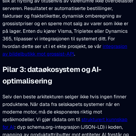
slik at flytting av titusenvis av varenumre ikke overbelaster
serveren. Resultatet er automatiserte bestillinger,
fakturaer og fraktetiketter, dynamisk omberegning av
grossistpriser og en sperre mot salg av varer som ikke er
på lager. Enten du kjører Visma, Tripletex eller Dynamics
365, tilpasser vi integrasjonen til systemet ditt. For
hvordan dette ser ut i et ekte prosjekt, se vår
integrasjon
av bildelbutikk mot grossist-API
.
Pilar 3: dataøkosystem og AI-
optimalisering
Selv den beste arkitekturen selger ikke hvis ingen finner
produktene. Når data fra selskapets systemer når en
moderne motor, må de eksponeres riktig mot
språkmodeller. Vi gjør rådata om til
strukturert kunnskap
for AI
: dyp schema.org-integrasjon (JSON-LD) i koden,
mapping av produktattributter mot entiteter AI forstår og