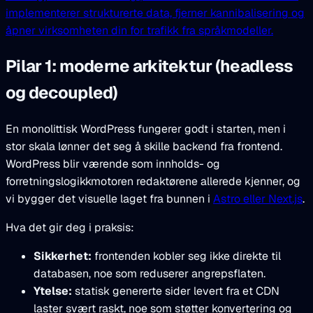
implementerer strukturerte data, fjerner kannibalisering og
åpner virksomheten din for trafikk fra språkmodeller.
Pilar 1: moderne arkitektur (headless
og decoupled)
En monolittisk WordPress fungerer godt i starten, men i
stor skala lønner det seg å skille backend fra frontend.
WordPress blir værende som innholds- og
forretningslogikkmotoren redaktørene allerede kjenner, og
vi bygger det visuelle laget fra bunnen i
Astro eller Next.js
.
Hva det gir deg i praksis:
Sikkerhet:
frontenden kobler seg ikke direkte til
databasen, noe som reduserer angrepsflaten.
Ytelse:
statisk genererte sider levert fra et CDN
laster svært raskt, noe som støtter konvertering og