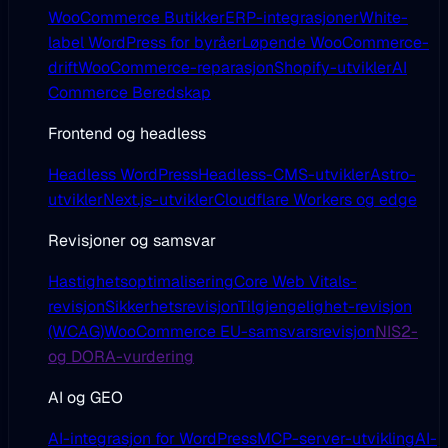
WooCommerce Butikker
ERP-integrasjoner
White-
label WordPress for byråer
Løpende WooCommerce-
drift
WooCommerce-reparasjon
Shopify-utvikler
AI
Commerce Beredskap
Frontend og headless
Headless WordPress
Headless-CMS-utvikler
Astro-
utvikler
Next.js-utvikler
Cloudflare Workers og edge
Revisjoner og samsvar
Hastighetsoptimalisering
Core Web Vitals-
revisjon
Sikkerhetsrevisjon
Tilgjengelighet-revisjon
(WCAG)
WooCommerce EU-samsvarsrevisjon
NIS2-
og DORA-vurdering
AI og GEO
AI-integrasjon for WordPress
MCP-server-utvikling
AI-