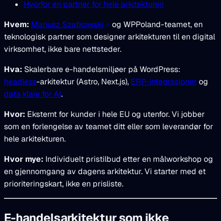
Hvorfor én partner for hele arkitekturen
Hvem:
Mariusz Szatkowski
og WPPoland-teamet, en
teknologisk partner som designer arkitekturen til en digital
virksomhet, ikke bare nettsteder.
Hva:
Skalerbare e-handelsmiljøer på WordPress:
headless
-arkitektur (Astro, Next.js),
ERP-integrasjoner
og
data klare for AI
.
Hvor:
Eksternt for kunder i hele EU og utenfor. Vi jobber
som en forlengelse av teamet ditt eller som leverandør for
hele arkitekturen.
Hvor mye:
Individuelt pristilbud etter en målworkshop og
en gjennomgang av dagens arkitektur. Vi starter med et
prioriteringskart, ikke en prisliste.
E-handelsarkitektur som ikke