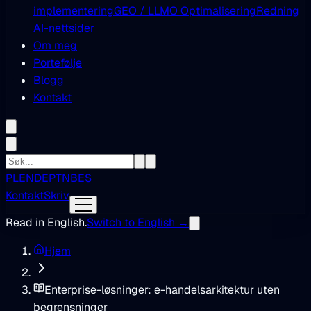
implementering
GEO / LLMO Optimalisering
Redning
AI-nettsider
Om meg
Portefølje
Blogg
Kontakt
PL
EN
DE
PT
NB
ES
Kontakt
Skriv
Read in English.
Switch to English →
Hjem
Enterprise-løsninger: e-handelsarkitektur uten
begrensninger