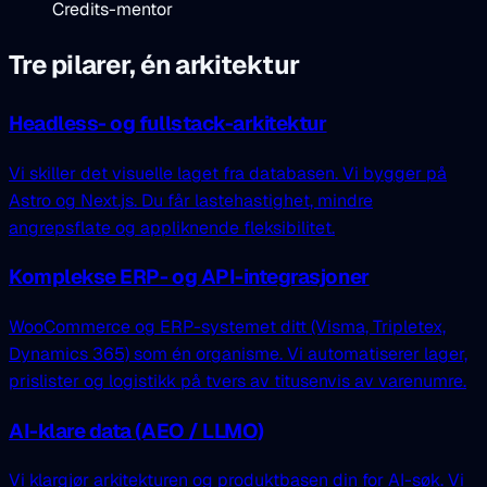
Credits-mentor
Tre pilarer, én arkitektur
Headless- og fullstack-arkitektur
Vi skiller det visuelle laget fra databasen. Vi bygger på
Astro og Next.js. Du får lastehastighet, mindre
angrepsflate og appliknende fleksibilitet.
Komplekse ERP- og API-integrasjoner
WooCommerce og ERP-systemet ditt (Visma, Tripletex,
Dynamics 365) som én organisme. Vi automatiserer lager,
prislister og logistikk på tvers av titusenvis av varenumre.
AI-klare data (AEO / LLMO)
Vi klargjør arkitekturen og produktbasen din for AI-søk. Vi