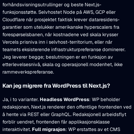
forhåndsvisningsutrullinger og beste Next.js-
funksjonsstøtte. Selvhostet Node på AWS, GCP eller
Cloudflare når prosjektet faktisk krever dataresidens-
garantier som utelukker amerikanske hyperscalers fra
forespørselsbanen, når kostnadene ved skala krysser
Vercels prisniva inn i selvhost-territorium, eller når
teamets eksisterende infrastrukturpreferanse dominerer.
Jeg leverer begge; beslutningen er en funksjon av
etterlevelsesnivå, skala og operasjonell modenhet, ikke
rammeverkspreferanse.
Kan jeg migrere fra WordPress til Next.js?
Ja, i to varianter.
Headless WordPress
: WP beholder
redaksjonen, Next.js renderer den offentlige frontenden ved
å hente via REST eller GraphQL. Redaksjonell arbeidsflyt
forblir uendret, frontenden får applikasjonsklasse
interaktivitet.
Full migrasjon
: WP erstattes av et CMS