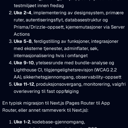
testmiljøet innen fredag
Uke 2-4
, implementering av designsystem, primære
ruter, autentiseringsflyt, databasestruktur og
Prisma/Drizzle-oppsett, kjernemutasjoner via Server
Actions
Uke 5-8
, ferdigstilling av funksjoner, integrasjoner
med eksterne tjenester, adminflater, søk,
internasjonalisering hvis i omfanget
Uke 9-10
, ytelsesrunde med bundle-analyse og
Lighthouse CI, tilgjengelighetsrevisjon (WCAG 2.2
AA), sikkerhetsgjennomgang, observability-oppsett
Uke 11-12
, produksjonsovergang, monitorering, valgfri
overlevering til fast oppfølging
En typisk migrasjon til Next.js (Pages Router til App
Router, eller annet rammeverk til Next.js):
Uke 1-2
, kodebase-gjennomgang,