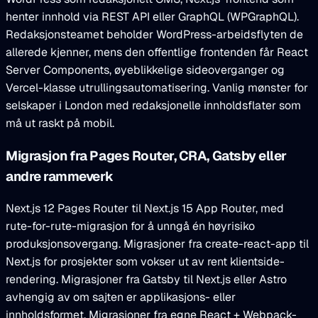
henter innhold via REST API eller GraphQL (WPGraphQL).
Redaksjonsteamet beholder WordPress-arbeidsflyten de
allerede kjenner, mens den offentlige frontenden får React
Server Components, øyeblikkelige sideoverganger og
Vercel-klasse utrullingsautomatisering. Vanlig mønster for
selskaper i London med redaksjonelle innholdsflater som
må ut raskt på mobil.
Migrasjon fra Pages Router, CRA, Gatsby eller
andre rammeverk
Next.js 12 Pages Router til Next.js 15 App Router, med
rute-for-rute-migrasjon for å unngå én høyrisiko
produksjonsovergang. Migrasjoner fra create-react-app til
Next.js for prosjekter som vokser ut av rent klientside-
rendering. Migrasjoner fra Gatsby til Next.js eller Astro
avhengig av om sajten er applikasjons- eller
innholdsformet. Migrasjoner fra egne React + Webpack-