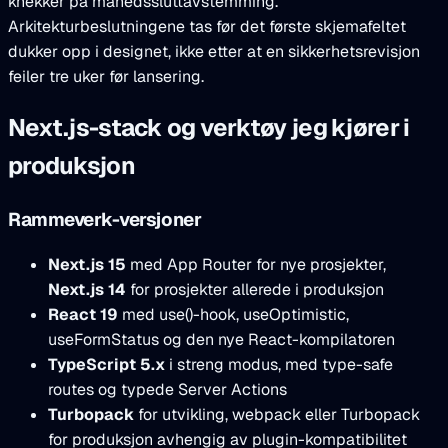
knekker på månedssluttavstemming.
Arkitekturbeslutningene tas før det første skjemafeltet
dukker opp i designet, ikke etter at en sikkerhetsrevisjon
feiler tre uker før lansering.
Next.js-stack og verktøy jeg kjører i
produksjon
Rammeverk-versjoner
Next.js 15
med App Router for nye prosjekter,
Next.js 14
for prosjekter allerede i produksjon
React 19
med use()-hook, useOptimistic,
useFormStatus og den nye React-kompilatoren
TypeScript 5.x
i streng modus, med type-safe
routes og typede Server Actions
Turbopack
for utvikling, webpack eller Turbopack
for produksjon avhengig av plugin-kompatibilitet