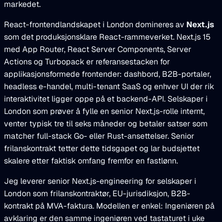
markedet.
React-frontendlandskapet i London domineres av
Next.js
som det produksjonsklare React-rammeverket. Next.js 15
med App Router, React Server Components, Server
Actions og Turbopack er referansestacken for
applikasjonsformede frontender: dashbord, B2B-portaler,
headless e-handel, multi-tenant SaaS og enhver UI der rik
interaktivitet ligger oppe på et backend-API. Selskaper i
London som prøver å fylle en senior Next.js-rolle internt,
venter typisk tre til seks måneder og betaler satser som
matcher full-stack Go- eller Rust-ansettelser. Senior
frilanskontrakt tetter dette tidsgapet og lar budsjettet
skalere etter faktisk omfang fremfor en fastlønn.
Jeg leverer senior Next.js-engineering for selskaper i
London som frilanskontraktør, EU-jurisdiksjon, B2B-
kontrakt på MVA-faktura. Modellen er enkel: Ingeniøren på
avklaring er den samme ingeniøren ved tastaturet i uke