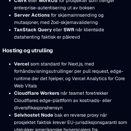
Clerk
eller
WorkOS
for prosjekter som trenger
enterprise-autentisering ut av boksen
Server Actions
for skjemainnsending og
mutasjoner, med Zod-skjemavalidering
TanStack Query
eller
SWR
når klientside
datahenting faktisk er påkrevd
Hosting og utrulling
Vercel
som standard for Next.js, med
forhåndsvisningsutrullinger per pull request, edge-
runtime der det hjelper, og Vercel Analytics for Core
Web Vitals
Cloudflare Workers
når teamet foretrekker
Cloudflares edge-plattform av kostnads- eller
diversifikasjonshensyn
Selvhostet Node
bak en reverse proxy når
prosjektet faktisk krever EU-jurisdiksjonsgaranti som
utelukker amerikanske hyperscalers fra