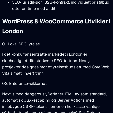
5
EU-jurisdiksjon, B2B-kontrakt, individuelt pristilbud
etter en time med audit
WordPress & WooCommerce Utvikler i
London
01. Lokal SEO-ytelse
I det konkurranseutsatte markedet i London er
sidehastighet ditt sterkeste SEO-fortrinn. Next.js-
prosjekter designes mot et ytelsesbudsjett med Core Web
Vitals målt i hvert trinn.
02. Enterprise-sikkerhet
Next.js med dangerouslySetInnerHTML av som standard,
automatisk JSX-escaping og Server Actions med
innebygde CSRF-tokens fjerner en hel klasse vanlige
sårbarheter allerede på rammeverksnivå. For Fintech,