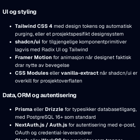
UI og styling
Tailwind CSS 4
med design tokens og automatisk
purging, eller et prosjektspesifikt designsystem
shadcn/ui
for tilgjengelige komponentprimitiver
lagvis med Radix UI og Tailwind
Framer Motion
for animasjon når designet faktisk
drar nytte av bevegelse
CSS Modules
eller
vanilla-extract
når shadcn/ui er
overkill for prosjektoverflaten
Data, ORM og autentisering
Prisma
eller
Drizzle
for typesikker databasetilgang,
med PostgreSQL 16+ som standard
NextAuth.js / Auth.js
for autentisering med e-post,
OAuth og credential-leverandører