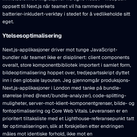
oppsett til Next.js når teamet vil ha rammeverkets
batterier-inkludert-verktøy i stedet for å vedlikeholde sitt
eget.
Ytelsesoptimalisering
Next.js-applikasjoner driver mot tunge JavaScript-
bundler når teamet ikke er disiplinert: client components
overalt, store komponentbibliotek importert i samlet form,
bildeoptimalisering hoppet over, tredjepartsskript dyttet
inn i den globale layouten. Jeg gjennomgår produksjons-
Next.js-applikasjoner i London med tanke på bundle-
størrelse (med @next/bundle-analyzer), code-splitting-
muligheter, server-mot-klient-komponentgrenser, bilde- og
fontoptimalisering og Core Web Vitals. Leveransen er en
prioritert tiltaksliste med et Lighthouse-referansepunkt tatt
før optimaliseringen, slik at forskjellen etter endringen
måles mot identiske forhold, ikke mot en