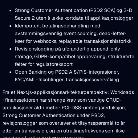
Strong Customer Authentication (PSD2 SCA) og 3-D
Secure 2 uten å lekke kortdata til applikasjonslogger
Idempotent betalingsbehandling med
avstemmingsvennlig event sourcing, dead-letter-
køer for webhooks, replayable transaksjonshistorikk
Revisjonslogging på uforanderlig append-only-
storage, GDPR-kompatibel oppbevaring, strukturerte
felter for regulatoreksport
Open Banking og PSD2 AIS/PIS-integrasjoner,
KYC/AML-tilkoblinger, transaksjonsovervåking
Fra et Next.js-applikasjonsarkitekturperspektiv: Workloads
i finanssektoren har strenge krav som vanlige CRUD-
applikasjoner aldri møter: PCI-DSS-omfangsreduksjon,
Strong Customer Authentication under PSD2,
revisjonslogger som overlever et tilsynsspørsmål to år
etter en transaksjon, og en utrullingsfrekvens som ikke