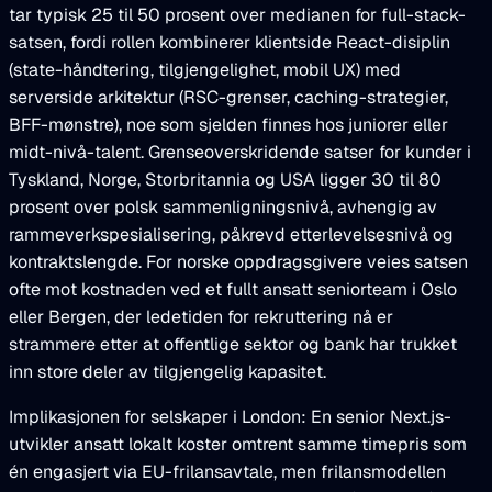
tar typisk 25 til 50 prosent over medianen for full-stack-
satsen, fordi rollen kombinerer klientside React-disiplin
(state-håndtering, tilgjengelighet, mobil UX) med
serverside arkitektur (RSC-grenser, caching-strategier,
BFF-mønstre), noe som sjelden finnes hos juniorer eller
midt-nivå-talent. Grenseoverskridende satser for kunder i
Tyskland, Norge, Storbritannia og USA ligger 30 til 80
prosent over polsk sammenligningsnivå, avhengig av
rammeverkspesialisering, påkrevd etterlevelsesnivå og
kontraktslengde. For norske oppdragsgivere veies satsen
ofte mot kostnaden ved et fullt ansatt seniorteam i Oslo
eller Bergen, der ledetiden for rekruttering nå er
strammere etter at offentlige sektor og bank har trukket
inn store deler av tilgjengelig kapasitet.
Implikasjonen for selskaper i London: En senior Next.js-
utvikler ansatt lokalt koster omtrent samme timepris som
én engasjert via EU-frilansavtale, men frilansmodellen