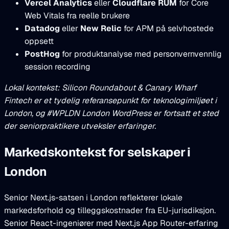
Vercel Analytics
eller
Cloudflare RUM
for Core
Web Vitals fra reelle brukere
Datadog
eller
New Relic
for APM på selvhostede
oppsett
PostHog
for produktanalyse med personvernvennlig
session recording
Lokal kontekst: Silicon Roundabout & Canary Wharf
Fintech er et tydelig referansepunkt for teknologimiljøet i
London, og #WPLDN London WordPress er fortsatt et sted
der seniorpraktikere utveksler erfaringer.
Markedskontekst for selskaper i
London
Senior Next.js-satsen i London reflekterer lokale
markedsforhold og tilleggskostnader fra EU-jurisdiksjon.
Senior React-ingeniører med Next.js App Router-erfaring