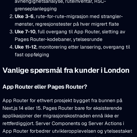
avhengighetsanalyse, ruteinventar, RSC-
grenseplanlegging
Uke 3-6
, rute-for-rute-migrasjon med strangler-
mønster, regresjonstester på hver migrert flate
Uke 7-10
, full overgang til App Router, sletting av
Pages Router-kodebaner, ytelsesrunde
Uke 11-12
, monitorering etter lansering, overgang til
fast oppfølging
Vanlige spørsmål fra kunder i London
App Router eller Pages Router?
App Router for ethvert prosjekt bygget fra bunnen på
Next.js 14 eller 15. Pages Router bare for eksisterende
applikasjoner der migrasjonskostnaden ennå ikke er
rettferdiggjort. Server Components og Server Actions i
App Router forbedrer utvikleropplevelsen og ytelsestaket