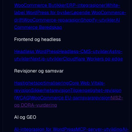
WooCommerce Butikker
ERP-integrasjoner
White-
label WordPress for byråer
Løpende WooCommerce-
drift
WooCommerce-reparasjon
Shopify-utvikler
AI
Commerce Beredskap
Frontend og headless
Headless WordPress
Headless-CMS-utvikler
Astro-
utvikler
Next.js-utvikler
Cloudflare Workers og edge
Revisjoner og samsvar
Hastighetsoptimalisering
Core Web Vitals-
revisjon
Sikkerhetsrevisjon
Tilgjengelighet-revisjon
(WCAG)
WooCommerce EU-samsvarsrevisjon
NIS2-
og DORA-vurdering
AI og GEO
AI-integrasjon for WordPress
MCP-server-utvikling
AI-