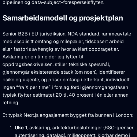
pipelinen og data-subject-forespørselsflyten.
Samarbeidsmodell og prosjektplan
Senior B2B i EU-jurisdiksjon. NDA standard, rammeavtale
med eksplisitt omfang og milepæler, tidsbasert arbeid
eller fastpris avhengig av hvor avklart oppdraget er.
Avklaring er en time der jeg lytter til
oppdragsbeskrivelsen, stiller tekniske spørsmål,
gjennomgår eksisterende stack (om noen), identifiserer
risiko og ukjente, og priser omfang i etterkant, individuelt.
Ingen “fra X per time” i forslag fordi gjennomgangsfasen
typisk flytter estimatet 20 til 40 prosent i én eller annen
retning.
Et typisk Next.js engasjement bygget fra bunnen i London:
Uke 1
, avklaring, arkitekturbeslutninger (RSC-grenser,
autentisering, datalag), miljøoppsett, kjørbar demo i