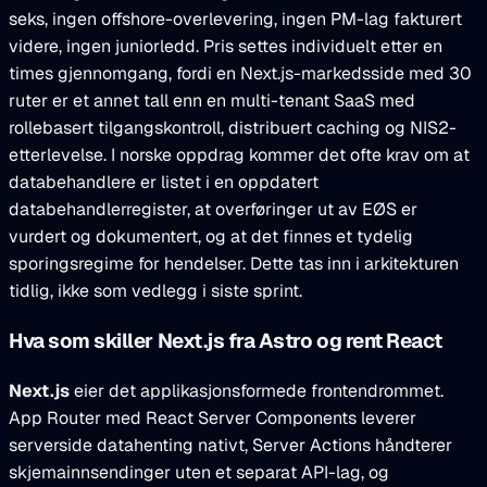
seks, ingen offshore-overlevering, ingen PM-lag fakturert
videre, ingen juniorledd. Pris settes individuelt etter en
times gjennomgang, fordi en Next.js-markedsside med 30
ruter er et annet tall enn en multi-tenant SaaS med
rollebasert tilgangskontroll, distribuert caching og NIS2-
etterlevelse. I norske oppdrag kommer det ofte krav om at
databehandlere er listet i en oppdatert
databehandlerregister, at overføringer ut av EØS er
vurdert og dokumentert, og at det finnes et tydelig
sporingsregime for hendelser. Dette tas inn i arkitekturen
tidlig, ikke som vedlegg i siste sprint.
Hva som skiller Next.js fra Astro og rent React
Next.js
eier det applikasjonsformede frontendrommet.
App Router med React Server Components leverer
serverside datahenting nativt, Server Actions håndterer
skjemainnsendinger uten et separat API-lag, og