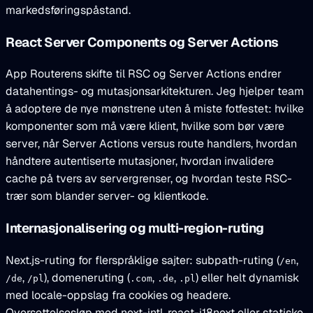
markedsføringspåstand.
React Server Components og Server Actions
App Routerens skifte til RSC og Server Actions endrer
datahentings- og mutasjonsarkitekturen. Jeg hjelper team
å adoptere de nye mønstrene uten å miste fotfestet: hvilke
komponenter som må være klient, hvilke som bør være
server, når Server Actions versus route handlers, hvordan
håndtere autentiserte mutasjoner, hvordan invalidere
cache på tvers av servergrenser, og hvordan teste RSC-
trær som blander server- og klientkode.
Internasjonalisering og multi-region-ruting
Next.js-ruting for flerspråklige sajter: subpath-ruting (
,
/en
,
), domeneruting (
,
,
) eller helt dynamisk
/de
/pl
.com
.de
.pl
med locale-oppslag fra cookies og headere.
Oversettelsesløp med next-intl, react-i18next eller statiske