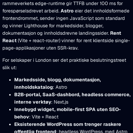
rammeverkets edge-runtime gir TTFB under 100 ms for
forespørselsdrevet arbeid.
Astro
eier det innholdsformede
frontendrommet, sender ingen JavaScript som standard
og vinner Lighthouse for markedsider, blogger,
dokumentasjon og innholdsdrevne landingssider.
Rent
React
(Vite + react-router) vinner for rent klientside single-
page-applikasjoner uten SSR-krav.
For selskaper i London ser det praktiske beslutningstreet
slik ut:
Markedsside, blogg, dokumentasjon,
innholdskatalog
: Astro
B2B-portal, SaaS-dashbord, headless commerce,
interne verktøy
: Next.js
Innebygd widget, mobile-first SPA uten SEO-
behov
: Vite + React
Eksisterende WordPress som trenger raskere
offentlig frontend
: headless WordPress, med Astro