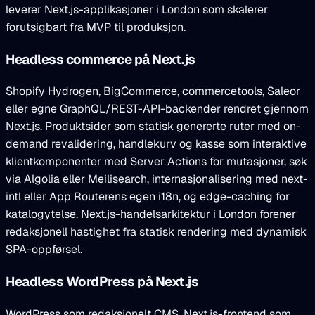
leverer Next.js-applikasjoner i London som skalerer
forutsigbart fra MVP til produksjon.
Headless commerce på Next.js
Shopify Hydrogen, BigCommerce, commercetools, Saleor
eller egne GraphQL/REST-API-backender rendret gjennom
Next.js. Produktsider som statisk genererte ruter med on-
demand revalidering, handlekurv og kasse som interaktive
klientkomponenter med Server Actions for mutasjoner, søk
via Algolia eller Meilisearch, internasjonalisering med next-
intl eller App Routerens egen i18n, og edge-caching for
katalogytelse. Next.js-handelsarkitektur i London forener
redaksjonell hastighet fra statisk rendering med dynamisk
SPA-oppførsel.
Headless WordPress på Next.js
WordPress som redaksjonelt CMS, Next.js-frontend som