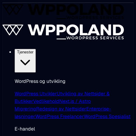
Tjenester
WordPress og utvikling
WordPress Utvikler
Utvikling av Nettsider &
Butikker
Vedlikehold
Next.js / Astro
Migrering
Redesign av Nettsider
Enterprise-
løsninger
WordPress Freelancer
WordPress Spesialist
E-handel