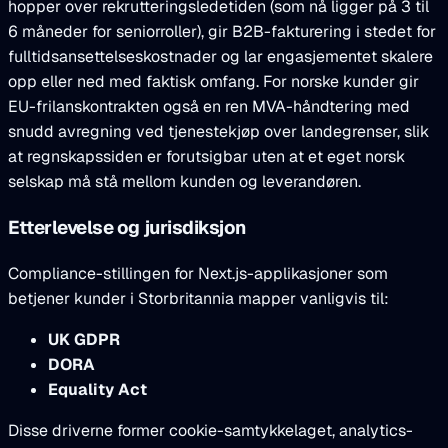
hopper over rekrutteringsledetiden (som nå ligger på 3 til
6 måneder for seniorroller), gir B2B-fakturering i stedet for
fulltidsansettelseskostnader og lar engasjementet skalere
opp eller ned med faktisk omfang. For norske kunder gir
EU-frilanskontrakten også en ren MVA-håndtering med
snudd avregning ved tjenestekjøp over landegrenser, slik
at regnskapssiden er forutsigbar uten at et eget norsk
selskap må stå mellom kunden og leverandøren.
Etterlevelse og jurisdiksjon
Compliance-stillingen for Next.js-applikasjoner som
betjener kunder i Storbritannia mapper vanligvis til:
UK GDPR
DORA
Equality Act
Disse driverne former cookie-samtykkelaget, analytics-