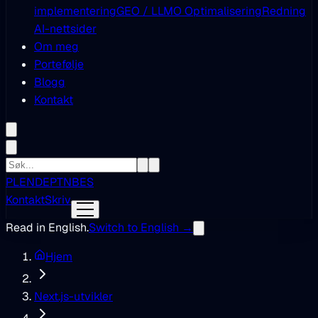
implementering
GEO / LLMO Optimalisering
Redning
AI-nettsider
Om meg
Portefølje
Blogg
Kontakt
PL
EN
DE
PT
NB
ES
Kontakt
Skriv
Read in English.
Switch to English →
Hjem
Next.js-utvikler