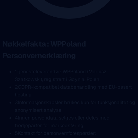
Nøkkelfakta : WPPoland
Personvernerklæring
1
Tjenesteleverandør: WPPoland (Mariusz
Szatkowski), registrert i Gdynia, Polen
2
GDPR-kompatibel databehandling med EU-basert
hosting
3
Informasjonskapsler brukes kun for funksjonalitet og
anonymisert analyse
4
Ingen persondata selges eller deles med
tredjeparter for markedsføring
5
Kontakt for personvernforespørsler: