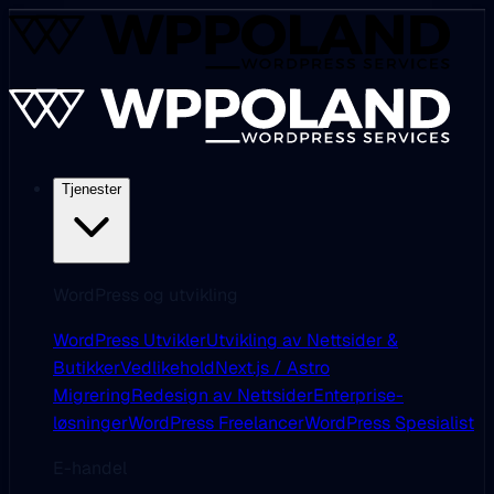
Tjenester
WordPress og utvikling
WordPress Utvikler
Utvikling av Nettsider &
Butikker
Vedlikehold
Next.js / Astro
Migrering
Redesign av Nettsider
Enterprise-
løsninger
WordPress Freelancer
WordPress Spesialist
E-handel