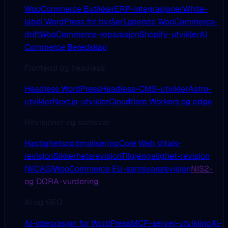
WooCommerce Butikker
ERP-integrasjoner
White-
label WordPress for byråer
Løpende WooCommerce-
drift
WooCommerce-reparasjon
Shopify-utvikler
AI
Commerce Beredskap
Frontend og headless
Headless WordPress
Headless-CMS-utvikler
Astro-
utvikler
Next.js-utvikler
Cloudflare Workers og edge
Revisjoner og samsvar
Hastighetsoptimalisering
Core Web Vitals-
revisjon
Sikkerhetsrevisjon
Tilgjengelighet-revisjon
(WCAG)
WooCommerce EU-samsvarsrevisjon
NIS2-
og DORA-vurdering
AI og GEO
AI-integrasjon for WordPress
MCP-server-utvikling
AI-