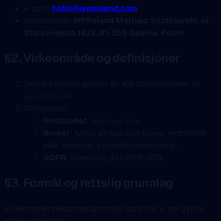
e-post:
hello@wppoland.com
postadresse:
WPPoland Mariusz Szatkowski, ul.
Starowiejska 16/2, 81-356 Gdynia, Polen
§2. Virkeområde og definisjoner
Denne policyen gjelder for alle språkversjoner av
.
wppoland.com
Definisjoner:
Nettstedet
:
.
wppoland.com
Bruker
: fysisk person som bruker nettstedet
eller kontakter behandlingsansvarlig.
GDPR
: forordning (EU) 2016/679.
§3. Formål og rettslig grunnlag
Vi behandler personopplysninger bare når vi har gyldig
rettslig grunnlag: