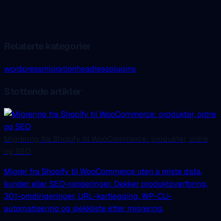
Relaterte kategorier
wordpress
migration
headless
plugins
Stottende artikler
Migrering fra Shopify til WooCommerce: produkter, ordre
og SEO
Migrer fra Shopify til WooCommerce uten a miste data,
kunder eller SEO-rangeringer. Dekker produktoverforing,
301-omdirigeringer, URL-kartlegging, WP-CLI-
automatisering og sjekkliste etter migrering.