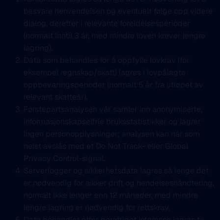
besvare henvendelsen og eventuelt følge opp videre
dialog, deretter i relevante foreldelsesperioder
(normalt inntil 3 år, med mindre loven krever lengre
lagring).
Data som behandles for å oppfylle lovkrav (for
eksempel regnskap/skatt) lagres i lovpålagte
oppbevaringsperioder (normalt 5 år fra utløpet av
relevant skatteår).
Førstepartsanalysen vår samler inn anonymiserte,
informasjonskapselfrie bruksstatistikker og lagrer
ingen personopplysninger; analysen kan når som
helst avslås med et Do Not Track- eller Global
Privacy Control-signal.
Serverlogger og sikkerhetsdata lagres så lenge det
er nødvendig for sikker drift og hendelseshåndtering,
normalt ikke lenger enn 12 måneder, med mindre
lengre lagring er nødvendig for rettskrav.
Data behandlet etter berettiget interesse lagres til