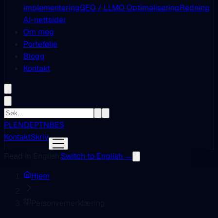
implementering
GEO / LLMO Optimalisering
Redning
AI-nettsider
Om meg
Portefølje
Blogg
Kontakt
PL
EN
DE
PT
NB
ES
Kontakt
Skriv
Read in English.
Switch to English →
Hjem
Personvernerklæring