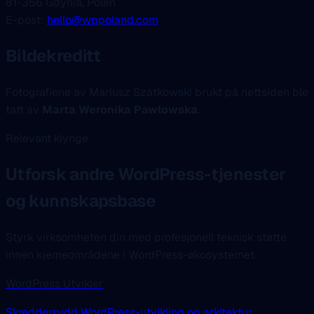
81-356 Gdynia, Polen
E-post:
hello@wppoland.com
Bildekreditt
Fotografiene av Mariusz Szatkowski brukt på nettsiden ble
tatt av
Marta Weronika Pawłowska
.
Relevant klynge
Utforsk andre WordPress-tjenester
og kunnskapsbase
Styrk virksomheten din med profesjonell teknisk støtte
innen kjerneområdene i WordPress-økosystemet.
WordPress Utvikler
Skreddersydd WordPress-utvikling og arkitektur.