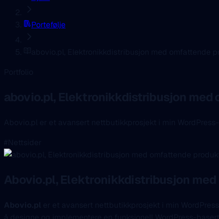
Portefølje
abovio.pl, Elektronikkdistribusjon med omfattende 
Portfolio
abovio.pl, Elektronikkdistribusjon me
Abovio.pl er et avansert nettbutikkprosjekt i min WordPress-u
#Nettsider
Abovio.pl, Elektronikkdistribusjon me
Abovio.pl
er et avansert nettbutikkprosjekt i min WordPress-
å designe og implementere en funksjonell WordPress-basert s