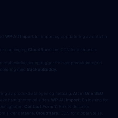
ed
WP All Import
for import og oppdatering av data fra
for caching og
Cloudflare
som CDN for å redusere
e metabeskrivelser og tagger for hver produktkategori.
skopiering med
BackupBuddy
.
ring av produktkatalogen og nettsalg.
All in One SEO
å øke hastigheten på siden.
WP All Import
: En løsning for
ennligheten.
Contact Form 7
: En utvidelse for
som sikrer dataene.
Cloudflare
: CDN for global ytelse.