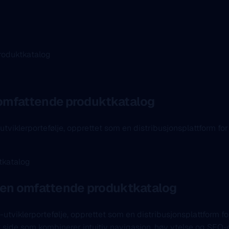
produktkatalog
d omfattende produktkatalog
tviklerportefølje, opprettet som en distribusjonsplattform for e
d en omfattende produktkatalog
utviklerportefølje, opprettet som en distribusjonsplattform fo
ide som kombinerer intuitiv navigasjon, høy ytelse og SEO-opt