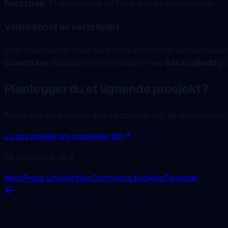
Bootstrap
: Et rammeverk for front-end for responsivitet.
Vedlikehold av nettstedet
Etter implementeringen av Abovio.pl omfattet vedlikeholde
Cloudflare
; daglige sikkerhetskopier med
BackupBuddy
;
Planlegger du et lignende prosjekt?
Fortell oss om butikken eller nettstedet ditt, så viser vi hvorda
La oss snakke om prosjektet ditt
Se tjenestene våre
WordPress Utvikler
WooCommerce Butikker
Tjenester