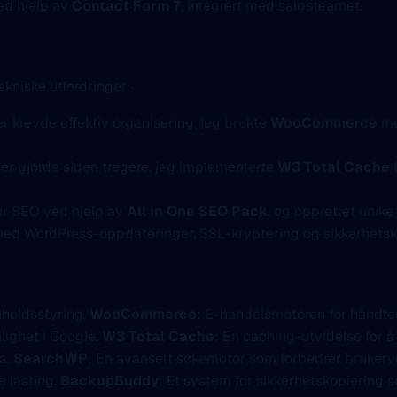
ed hjelp av
Contact Form 7
, integrert med salgsteamet.
kniske utfordringer:
r krevde effektiv organisering, jeg brukte
WooCommerce
m
ler gjorde siden tregere, jeg implementerte
W3 Total Cache
for SEO ved hjelp av
All in One SEO Pack
, og opprettet unik
 med WordPress-oppdateringer, SSL-kryptering og sikkerhet
nnholdsstyring.
WooCommerce
: E-handelsmotoren for håndte
lighet i Google.
W3 Total Cache
: En caching-utvidelse for 
ta.
SearchWP
: En avansert søkemotor som forbedrer brukerv
e lasting.
BackupBuddy
: Et system for sikkerhetskopiering 