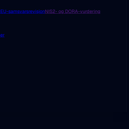
U-samsvarsrevisjon
NIS2- og DORA-vurdering
der