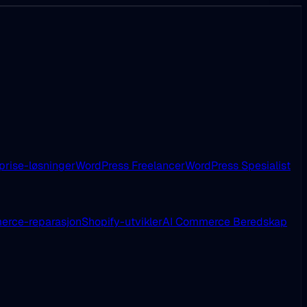
prise-løsninger
WordPress Freelancer
WordPress Spesialist
rce-reparasjon
Shopify-utvikler
AI Commerce Beredskap