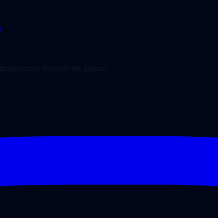
e
gstjenester. Bygget for ytelse.