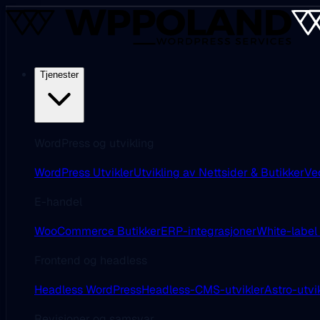
Tjenester
WordPress og utvikling
WordPress Utvikler
Utvikling av Nettsider & Butikker
Ve
E-handel
WooCommerce Butikker
ERP-integrasjoner
White-label
Frontend og headless
Headless WordPress
Headless-CMS-utvikler
Astro-utvi
Revisjoner og samsvar