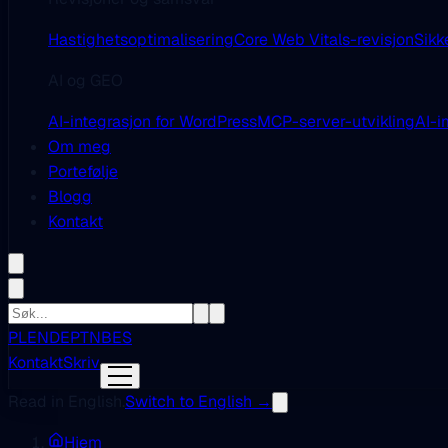
Hastighetsoptimalisering
Core Web Vitals-revisjon
Sikk
AI og GEO
AI-integrasjon for WordPress
MCP-server-utvikling
AI-i
Om meg
Portefølje
Blogg
Kontakt
PL
EN
DE
PT
NB
ES
Kontakt
Skriv
Read in English.
Switch to English →
Hjem