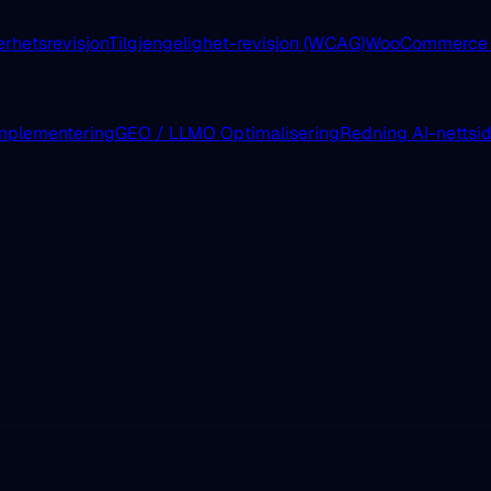
erhetsrevisjon
Tilgjengelighet-revisjon (WCAG)
WooCommerce E
mplementering
GEO / LLMO Optimalisering
Redning AI-nettsi