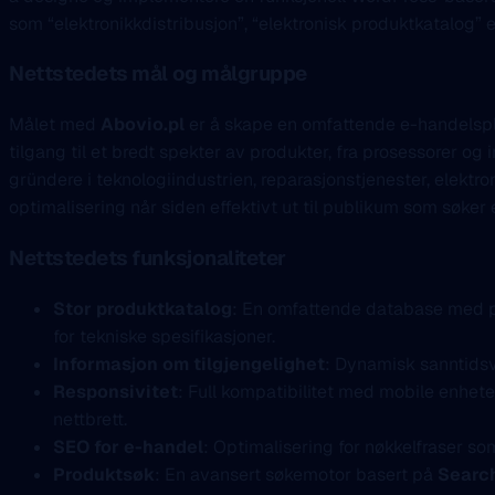
som “elektronikkdistribusjon”, “elektronisk produktkatalog” el
Nettstedets mål og målgruppe
Målet med
Abovio.pl
er å skape en omfattende e-handelspla
tilgang til et bredt spekter av produkter, fra prosessorer og
gründere i teknologiindustrien, reparasjonstjenester, elektr
optimalisering når siden effektivt ut til publikum som søker e
Nettstedets funksjonaliteter
Stor produktkatalog
: En omfattende database med pr
for tekniske spesifikasjoner.
Informasjon om tilgjengelighet
: Dynamisk sanntidsv
Responsivitet
: Full kompatibilitet med mobile enhet
nettbrett.
SEO for e-handel
: Optimalisering for nøkkelfraser som
Produktsøk
: En avansert søkemotor basert på
Sear