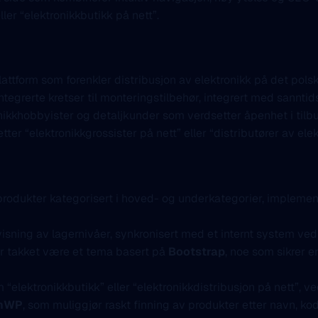
ler “elektronikkbutikk på nett”.
ttform som forenkler distribusjon av elektronikk på det polsk
 integrerte kretser til monteringstilbehør, integrert med sannt
onikkhobbyister og detaljkunder som verdsetter åpenhet i tilb
tter “elektronikkgrossister på nett” eller “distributører av el
odukter kategorisert i hoved- og underkategorier, implemen
isning av lagernivåer, synkronisert med et internt system ved
er takket være et tema basert på
Bootstrap
, noe som sikrer 
 “elektronikkbutikk” eller “elektronikkdistribusjon på nett”, 
chWP
, som muliggjør raskt finning av produkter etter navn, ko