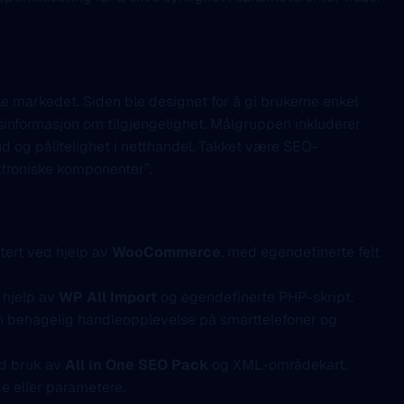
e markedet. Siden ble designet for å gi brukerne enkel
idsinformasjon om tilgjengelighet. Målgruppen inkluderer
ud og pålitelighet i netthandel. Takket være SEO-
ektroniske komponenter”.
tert ved hjelp av
WooCommerce
, med egendefinerte felt
 hjelp av
WP All Import
og egendefinerte PHP-skript.
en behagelig handleopplevelse på smarttelefoner og
ved bruk av
All in One SEO Pack
og XML-områdekart.
de eller parametere.