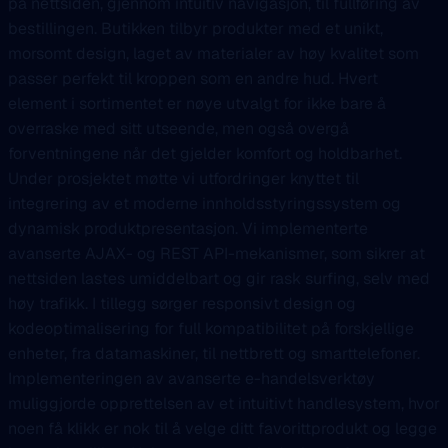
på nettsiden, gjennom intuitiv navigasjon, til fullføring av
bestillingen. Butikken tilbyr produkter med et unikt,
morsomt design, laget av materialer av høy kvalitet som
passer perfekt til kroppen som en andre hud. Hvert
element i sortimentet er nøye utvalgt for ikke bare å
overraske med sitt utseende, men også overgå
forventningene når det gjelder komfort og holdbarhet.
Under prosjektet møtte vi utfordringer knyttet til
integrering av et moderne innholdsstyringssystem og
dynamisk produktpresentasjon. Vi implementerte
avanserte AJAX- og REST API-mekanismer, som sikrer at
nettsiden lastes umiddelbart og gir rask surfing, selv med
høy trafikk. I tillegg sørger responsivt design og
kodeoptimalisering for full kompatibilitet på forskjellige
enheter, fra datamaskiner, til nettbrett og smarttelefoner.
Implementeringen av avanserte e-handelsverktøy
muliggjorde opprettelsen av et intuitivt handlesystem, hvor
noen få klikk er nok til å velge ditt favorittprodukt og legge