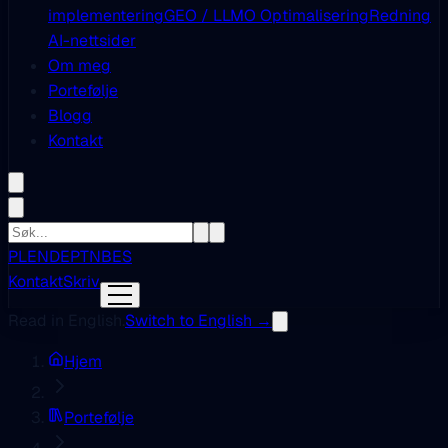
implementering
GEO / LLMO Optimalisering
Redning
AI-nettsider
Om meg
Portefølje
Blogg
Kontakt
PL
EN
DE
PT
NB
ES
Kontakt
Skriv
Read in English.
Switch to English →
Hjem
Portefølje