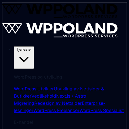
Tjenester
WordPress og utvikling
WordPress Utvikler
Utvikling av Nettsider &
Butikker
Vedlikehold
Next.js / Astro
Migrering
Redesign av Nettsider
Enterprise-
løsninger
WordPress Freelancer
WordPress Spesialist
E-handel