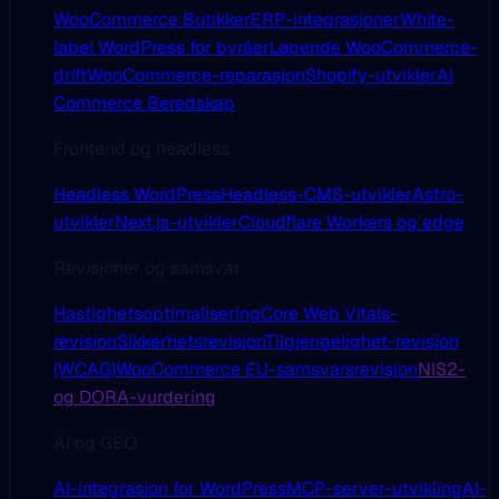
WooCommerce Butikker
ERP-integrasjoner
White-
label WordPress for byråer
Løpende WooCommerce-
drift
WooCommerce-reparasjon
Shopify-utvikler
AI
Commerce Beredskap
Frontend og headless
Headless WordPress
Headless-CMS-utvikler
Astro-
utvikler
Next.js-utvikler
Cloudflare Workers og edge
Revisjoner og samsvar
Hastighetsoptimalisering
Core Web Vitals-
revisjon
Sikkerhetsrevisjon
Tilgjengelighet-revisjon
(WCAG)
WooCommerce EU-samsvarsrevisjon
NIS2-
og DORA-vurdering
AI og GEO
AI-integrasjon for WordPress
MCP-server-utvikling
AI-