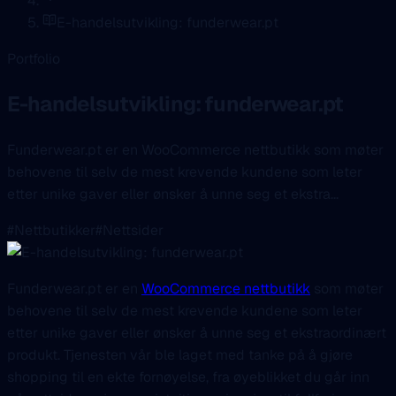
E-handelsutvikling: funderwear.pt
Portfolio
E-handelsutvikling: funderwear.pt
Funderwear.pt er en WooCommerce nettbutikk som møter
behovene til selv de mest krevende kundene som leter
etter unike gaver eller ønsker å unne seg et ekstra...
#Nettbutikker
#Nettsider
Funderwear.pt er en
WooCommerce nettbutikk
som møter
behovene til selv de mest krevende kundene som leter
etter unike gaver eller ønsker å unne seg et ekstraordinært
produkt. Tjenesten vår ble laget med tanke på å gjøre
shopping til en ekte fornøyelse, fra øyeblikket du går inn