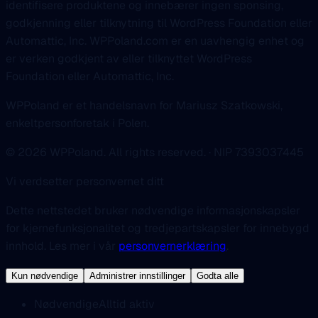
identifisere produktene og innebærer ingen sponsing,
godkjenning eller tilknytning til WordPress Foundation eller
Automattic, Inc. WPPoland.com er en uavhengig enhet og
er verken godkjent av eller tilknyttet WordPress
Foundation eller Automattic, Inc.
WPPoland er et handelsnavn for Mariusz Szatkowski,
enkeltpersonforetak i Polen.
© 2026 WPPoland. All rights reserved. · NIP 7393037445
Vi verdsetter personvernet ditt
Dette nettstedet bruker nødvendige informasjonskapsler
for kjernefunksjonalitet og tredjepartskapsler for innebygd
innhold. Les mer i vår
personvernerklæring
.
Kun nødvendige
Administrer innstillinger
Godta alle
Nødvendige
Alltid aktiv