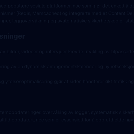
med populære sosiale plattformer, noe som gjør det enkelt å d
smer (Redis, Memcached) og integrerte med et Content Deliv
ringer, loggovervåkning og systematiske sikkerhetskopier stabi
øsninger
av bilder, videoer og intervjuer krevde utvikling av tilpasse
ing av en dynamisk arrangementskalender og nyhetsseksjon g
g ytelsesoptimalisering gjør at siden håndterer økt trafikk o
stemoppdateringer, overvåking av logger, systematisk sikkerh
 alltid oppdatert, noe som er essensielt for å opprettholde høy