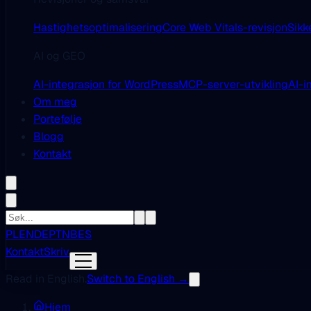
Hastighetsoptimalisering
Core Web Vitals-revisjon
Sikk
AI og GEO
AI-integrasjon for WordPress
MCP-server-utvikling
AI-i
Om meg
Portefølje
Blogg
Kontakt
PL
EN
DE
PT
NB
ES
Kontakt
Skriv
Read in English.
Switch to English →
Hjem