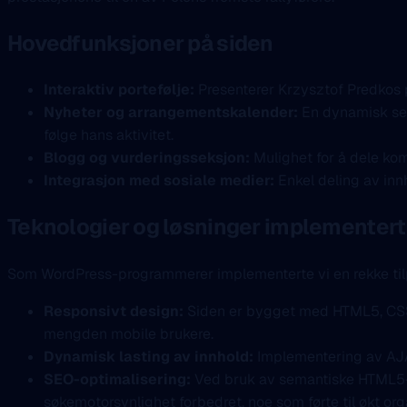
Hovedfunksjoner på siden
Interaktiv portefølje:
Presenterer Krzysztof Predkos pr
Nyheter og arrangementskalender:
En dynamisk seks
følge hans aktivitet.
Blogg og vurderingsseksjon:
Mulighet for å dele kom
Integrasjon med sosiale medier:
Enkel deling av inn
Teknologier og løsninger implementert
Som WordPress-programmerer implementerte vi en rekke tilpas
Responsivt design:
Siden er bygget med HTML5, CSS3 
mengden mobile brukere.
Dynamisk lasting av innhold:
Implementering av AJAX
SEO-optimalisering:
Ved bruk av semantiske HTML5-ta
søkemotorsynlighet forbedret, noe som førte til økt orga