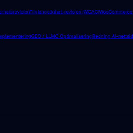
erhetsrevisjon
Tilgjengelighet-revisjon (WCAG)
WooCommerce E
mplementering
GEO / LLMO Optimalisering
Redning AI-nettsi