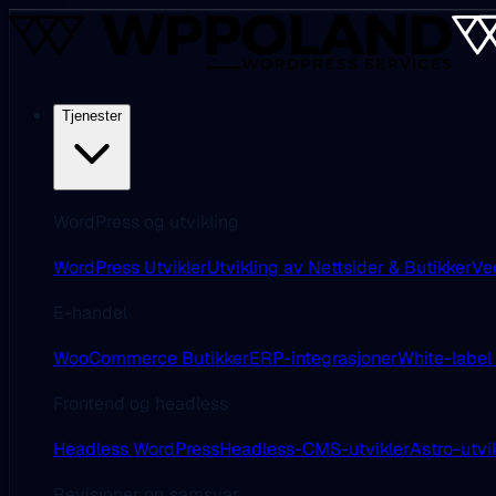
Tjenester
WordPress og utvikling
WordPress Utvikler
Utvikling av Nettsider & Butikker
Ve
E-handel
WooCommerce Butikker
ERP-integrasjoner
White-label
Frontend og headless
Headless WordPress
Headless-CMS-utvikler
Astro-utvi
Revisjoner og samsvar