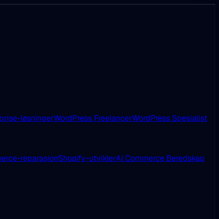
prise-løsninger
WordPress Freelancer
WordPress Spesialist
rce-reparasjon
Shopify-utvikler
AI Commerce Beredskap