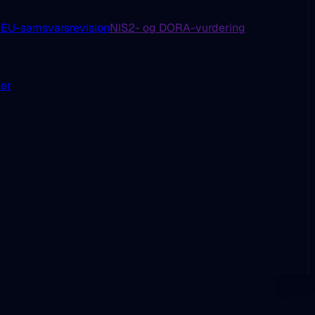
U-samsvarsrevisjon
NIS2- og DORA-vurdering
der