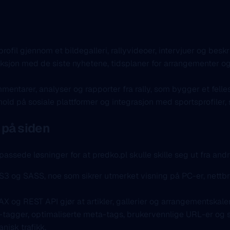
ofil gjennom et bildegalleri, rallyvideoer, intervjuer og beskr
jon med de siste nyhetene, tidsplaner for arrangementer og d
mentarer, analyser og rapporter fra rally, som bygger et fell
hold på sosiale plattformer og integrasjon med sportsprofiler
 på siden
sede løsninger for at predko.pl skulle skille seg ut fra andr
og SASS, noe som sikrer utmerket visning på PC-er, nettbret
 og REST API gjør at artikler, gallerier og arrangementskale
gger, optimaliserte meta-tags, brukervennlige URL-er og st
nisk trafikk.