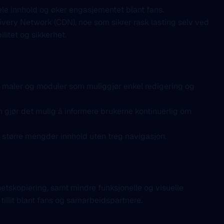
ele innhold og øker engasjementet blant fans.
ery Network (CDN), noe som sikrer rask lasting selv ved
litet og sikkerhet.
de maler og moduler som muliggjør enkel redigering og
jør det mulig å informere brukerne kontinuerlig om
g større mengder innhold uten treg navigasjon.
etskopiering, samt mindre funksjonelle og visuelle
 tillit blant fans og samarbeidspartnere.