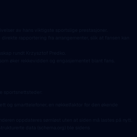
ivelser av hans viktigste sportslige prestasjoner.
irekte rapportering fra arrangementer, slik at fansen kan
esskap rundt Krzysztof Predko.
, som øker rekkevidden og engasjementet blant fans.
e sportsnettsteder:
t og smarttelefoner, en nøkkelfaktor for den økende
nderen oppdateres sømløst uten at siden må lastes på nytt.
rukturerte data (schema.org) ble sidens