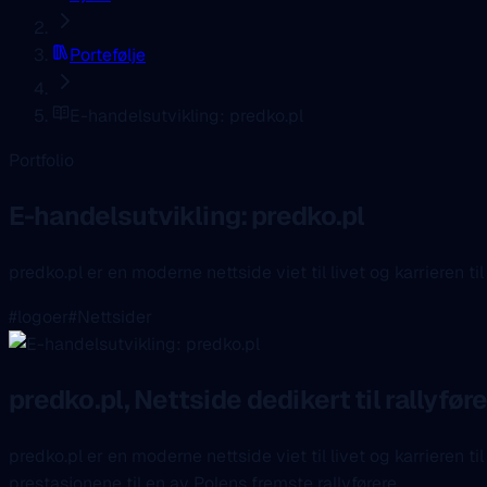
Portefølje
E-handelsutvikling: predko.pl
Portfolio
E-handelsutvikling: predko.pl
predko.pl er en moderne nettside viet til livet og karrieren 
#logoer
#Nettsider
predko.pl, Nettside dedikert til rallyfø
predko.pl er en moderne nettside viet til livet og karrieren t
prestasjonene til en av Polens fremste rallyførere.