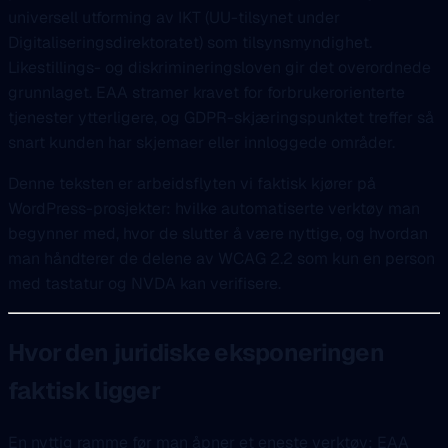
universell utforming av IKT (UU-tilsynet under
Digitaliseringsdirektoratet) som tilsynsmyndighet.
Likestillings- og diskrimineringsloven gir det overordnede
grunnlaget. EAA stramer kravet for forbrukerorienterte
tjenester ytterligere, og GDPR-skjæringspunktet treffer så
snart kunden har skjemaer eller innloggede områder.
Denne teksten er arbeidsflyten vi faktisk kjører på
WordPress-prosjekter: hvilke automatiserte verktøy man
begynner med, hvor de slutter å være nyttige, og hvordan
man håndterer de delene av WCAG 2.2 som kun en person
med tastatur og NVDA kan verifisere.
Hvor den juridiske eksponeringen
faktisk ligger
En nyttig ramme før man åpner et eneste verktøy: EAA