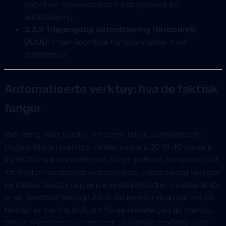
Kognitive funksjonstester ikke påkrevd for
autentisering
3.3.9 Tilgjengelig autentisering (forbedret)
(AAA)
: Ingen kognitive funksjonstester med
alternativer
Automatiserte verktøy: hva de faktisk
fanger
Vær ærlig med kunden om dette tallet: automatiserte
tilgjengelighetsverktøy dekker omtrent 30 til 40 prosent
av WCAG-suksesskriteriene. De er gode på manglende alt-
attributter, manglende skjemalabels, utilstrekkelig kontrast
på statisk tekst, manglende språkattributter, dupliserte ID-
er og åpenbart ødelagt ARIA. De forteller deg ikke om alt-
teksten er meningsfull, om fokus-rekkefølgen gir mening,
om en skjermleser annonserer en tilstandsendring, eller