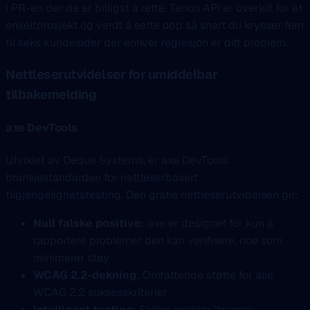
i PR-en der de er billigst å rette. Tenon API er overkill for et
enkeltprosjekt og verdt å sette opp så snart du krysser fem
til seks kundesider der enhver regresjon er ditt problem.
Nettleserutvidelser for umiddelbar
tilbakemelding
axe DevTools
Utviklet av Deque Systems, er axe DevTools
bransjestandarden for nettleserbasert
tilgjengelighetstesting. Den gratis nettleserutvidelsen gir:
Null falske positive
: axe er designet for kun å
rapportere problemer den kan verifisere, noe som
minimerer støy
WCAG 2.2-dekning
: Omfattende støtte for alle
WCAG 2.2 suksesskriterier
Intelligent testing
: Skiller mellom “trenger