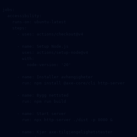
jobs
:
  accessibility
:
    runs-on
: 
ubuntu-latest
    steps
:
      - 
uses
: 
actions/checkout@v4
      - 
name
: 
Setup Node.js
        uses
: 
actions/setup-node@v4
        with
:
          node-version
: 
'20'
      - 
name
: 
Installer avhengigheter
        run
: 
npm install @axe-core/cli http-server
      - 
name
: 
Bygg nettsted
        run
: 
npm run build
      - 
name
: 
Start server
        run
: 
npx http-server ./dist -p 8080 &
      - 
name
: 
Kjør axe-tilgjengelighetstester