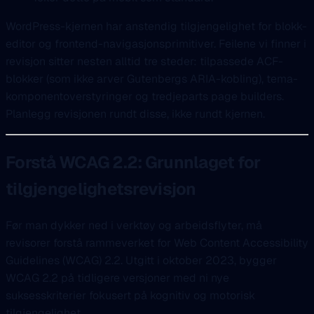
WordPress-kjernen har anstendig tilgjengelighet for blokk-
editor og frontend-navigasjonsprimitiver. Feilene vi finner i
revisjon sitter nesten alltid tre steder: tilpassede ACF-
blokker (som ikke arver Gutenbergs ARIA-kobling), tema-
komponentoverstyringer og tredjeparts page builders.
Planlegg revisjonen rundt disse, ikke rundt kjernen.
Forstå WCAG 2.2: Grunnlaget for
tilgjengelighetsrevisjon
Før man dykker ned i verktøy og arbeidsflyter, må
revisorer forstå rammeverket for Web Content Accessibility
Guidelines (WCAG) 2.2. Utgitt i oktober 2023, bygger
WCAG 2.2 på tidligere versjoner med ni nye
suksesskriterier fokusert på kognitiv og motorisk
tilgjengelighet.