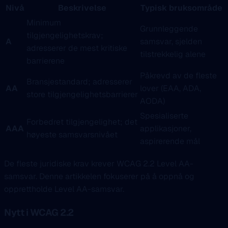
Nivå
Beskrivelse
Typisk bruksområde
Minimum
Grunnleggende
tilgjengelighetskrav;
A
samsvar, sjelden
adresserer de mest kritiske
tilstrekkelig alene
barrierene
Påkrevd av de fleste
Bransjestandard; adresserer
AA
lover (EAA, ADA,
store tilgjengelighetsbarrierer
AODA)
Spesialiserte
Forbedret tilgjengelighet; det
AAA
applikasjoner,
høyeste samsvarsnivået
aspirerende mål
De fleste juridiske krav krever WCAG 2.2 Level AA-
samsvar. Denne artikkelen fokuserer på å oppnå og
opprettholde Level AA-samsvar.
Nytt i WCAG 2.2