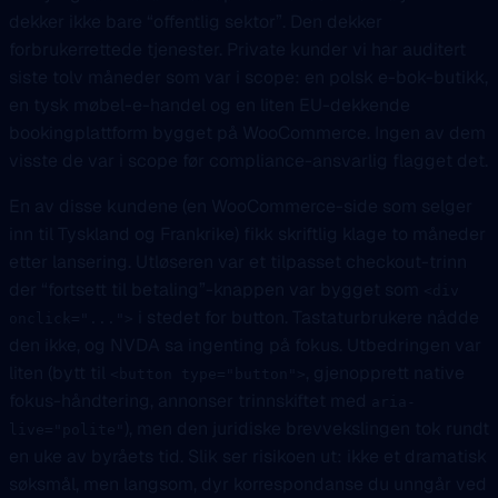
dekker ikke bare “offentlig sektor”. Den dekker
forbrukerrettede tjenester. Private kunder vi har auditert
siste tolv måneder som var i scope: en polsk e-bok-butikk,
en tysk møbel-e-handel og en liten EU-dekkende
bookingplattform bygget på WooCommerce. Ingen av dem
visste de var i scope før compliance-ansvarlig flagget det.
En av disse kundene (en WooCommerce-side som selger
inn til Tyskland og Frankrike) fikk skriftlig klage to måneder
etter lansering. Utløseren var et tilpasset checkout-trinn
der “fortsett til betaling”-knappen var bygget som
<div
i stedet for button. Tastaturbrukere nådde
onclick="...">
den ikke, og NVDA sa ingenting på fokus. Utbedringen var
liten (bytt til
, gjenopprett native
<button type="button">
fokus-håndtering, annonser trinnskiftet med
aria-
), men den juridiske brevvekslingen tok rundt
live="polite"
en uke av byråets tid. Slik ser risikoen ut: ikke et dramatisk
søksmål, men langsom, dyr korrespondanse du unngår ved