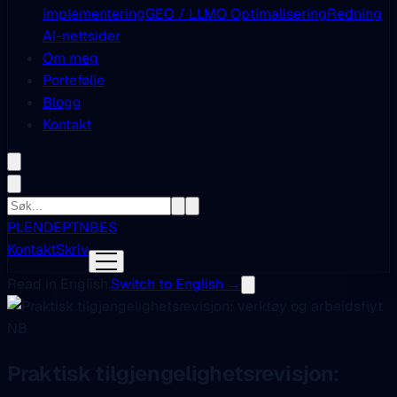
implementering
GEO / LLMO Optimalisering
Redning
AI-nettsider
Om meg
Portefølje
Blogg
Kontakt
PL
EN
DE
PT
NB
ES
Kontakt
Skriv
Read in English.
Switch to English →
NB
Praktisk tilgjengelighetsrevisjon: