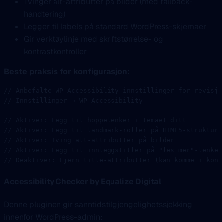
Tvinger alt-attributter på bilder (med fallback-
håndtering)
Legger til labels på standard WordPress-skjemaer
Gir verktøylinje med skriftstørrelse- og
kontrastkontroller
Beste praksis for konfigurasjon:
// Anbefalte WP Accessibility-innstillinger for revisjo
// Innstillinger → WP Accessibility
// Aktiver: Legg til hoppelenker i temaet ditt
// Aktiver: Legg til landmark-roller på HTML5-strukture
// Aktiver: Tving alt-attributter på bilder
// Aktiver: Legg til innleggstitler på "les mer"-lenker
// Deaktiver: Fjern title-attributter (kan komme i konf
Accessibility Checker by Equalize Digital
Denne pluginen gir sanntidstilgjengelighetssjekking
innenfor WordPress-admin: