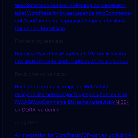
WooCommerce Butikker
ERP-integrasjoner
White-
label WordPress for byråer
Løpende WooCommerce-
drift
WooCommerce-reparasjon
Shopify-utvikler
AI
Commerce Beredskap
Frontend og headless
Headless WordPress
Headless-CMS-utvikler
Astro-
utvikler
Next.js-utvikler
Cloudflare Workers og edge
Revisjoner og samsvar
Hastighetsoptimalisering
Core Web Vitals-
revisjon
Sikkerhetsrevisjon
Tilgjengelighet-revisjon
(WCAG)
WooCommerce EU-samsvarsrevisjon
NIS2-
og DORA-vurdering
AI og GEO
AI-integrasjon for WordPress
MCP-server-utvikling
AI-