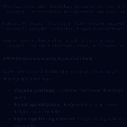
Alvorlig: Forårsaker betydelige barrierer for noen bruk
  Eksempel: Utilstrekkelig fargekontrast, manglende alt
Moderat: Forårsaker frustrasjon eller tregere oppgavefu
  Eksempel: Tvetydig lenketekst, hoppet overskriftsnivå
Mindre: Mindre ulempe eller brudd på beste praksis
  Eksempel: Redundant alternativ tekst, dupliserte lenk
WAVE (Web Accessibility Evaluation Tool)
WAVE, utviklet av WebAIM, tilbyr en visuell tilnærming til
tilgjengelighetstesting:
Visuelle overlegg
: Problemer fremheves direkte på
siden
Ikoner og indikatorer
: Fargekodede ikoner viser
feiltyper på et øyeblikk
Ingen registrering påkrevd
: Helt gratis, ingen konto
nødvendig