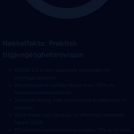
Nøkkelfakta : Praktisk
tilgjengelighetsrevisjon
1
WCAG 2.2 er den gjeldende standarden for
webtilgjengelighet
2
Automatiserte verktøy fanger bare ~30% av
tilgjengelighetsproblemer
3
Manuell testing med skjermlesere er essensielt for
samsvar
4
EAA krever fullt samsvar for offentlige nettsteder
fra juni 2025
5
Tastaturnavigasjonstesting avslører 70% av kritiske