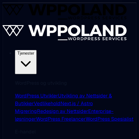
Tjenester
WordPress og utvikling
WordPress Utvikler
Utvikling av Nettsider &
Butikker
Vedlikehold
Next.js / Astro
Migrering
Redesign av Nettsider
Enterprise-
løsninger
WordPress Freelancer
WordPress Spesialist
E-handel