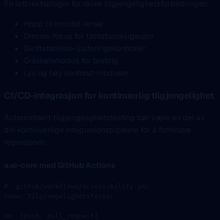
En lettvektsplugin for raske tilgjengelighetsforbedringer:
Hopp til innhold-lenke
Omriss-fokus for tastaturnavigasjon
Skriftstørrelse-justeringskontroller
Gråskalamodus for testing
Lys og høy kontrast-moduser
CI/CD-integrasjon for kontinuerlig tilgjengelighet
Automatisert tilgjengelighetstesting bør være en del av
din kontinuerlige integrasjonspipeline for å forhindre
regresjoner.
axe-core med GitHub Actions
# .github/workflows/accessibility.yml
name
: 
Tilgjengelighetstester
on
: [
push
, 
pull_request
]