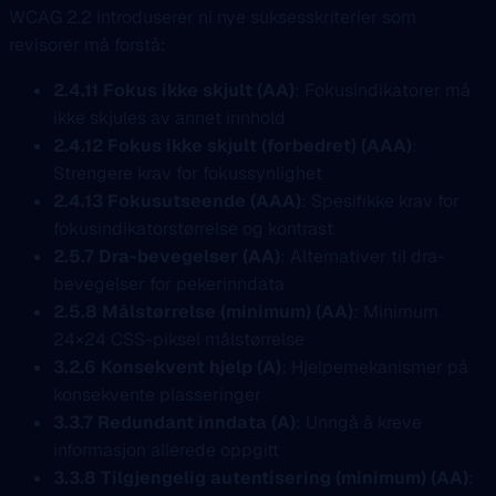
WCAG 2.2 introduserer ni nye suksesskriterier som
revisorer må forstå:
2.4.11 Fokus ikke skjult (AA)
: Fokusindikatorer må
ikke skjules av annet innhold
2.4.12 Fokus ikke skjult (forbedret) (AAA)
:
Strengere krav for fokussynlighet
2.4.13 Fokusutseende (AAA)
: Spesifikke krav for
fokusindikatorstørrelse og kontrast
2.5.7 Dra-bevegelser (AA)
: Alternativer til dra-
bevegelser for pekerinndata
2.5.8 Målstørrelse (minimum) (AA)
: Minimum
24×24 CSS-piksel målstørrelse
3.2.6 Konsekvent hjelp (A)
: Hjelpemekanismer på
konsekvente plasseringer
3.3.7 Redundant inndata (A)
: Unngå å kreve
informasjon allerede oppgitt
3.3.8 Tilgjengelig autentisering (minimum) (AA)
: