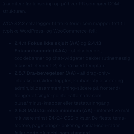
å auditere før lansering og på hver PR som rører DOM-
strukturen.
WCAG 2.2 selv legger til tre kriterier som mapper tett til
typiske WordPress- og WooCommerce-feil:
2.4.11 Fokus ikke skjult (AA)
og
2.4.13
Fokusutseende (AAA)
- sticky header,
cookiebanner og chat-widgeter dekker rutinemessig
fokusert element. Sjekk på hvert template.
2.5.7 Dra-bevegelser (AA)
- all drag-only-
interaksjon (slider-toggles, kanban-style sortering i
admin, bildesammenligning-slidere på frontend)
trenger et single-pointer-alternativ som
pluss/minus-knapper eller tastaturinngång.
2.5.8 Målstørrelse minimum (AA)
- interaktive mål
må være minst 24×24 CSS-piksler. De fleste tema-
footere, paginerings-lenker og social-icon-rader
feiler dette på mobil som standard.