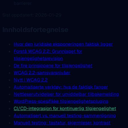
barrierer
Sist oppdatert: 2026-01-29
Innholdsfortegnelse
Hvor den juridiske eksponeringen faktisk ligger
Forstå WCAG 2.2: Grunnlaget for
tilgjengelighetsrevisjon
De fire prinsippene for tilgjengelighet
WCAG 2.2-samsvarsnivåer
Nytt i WCAG 2.2
Automatiserte verktøy: hva de faktisk fanger
Nettleserutvidelser for umiddelbar tilbakemelding
WordPress-spesifikke tilgjengelighetsplugins
CI/CD-integrasjon for kontinuerlig tilgjengelighet
Automatisert vs. manuell testing-sammenligning
Manuell testing: tastatur, skjermleser, kontrast