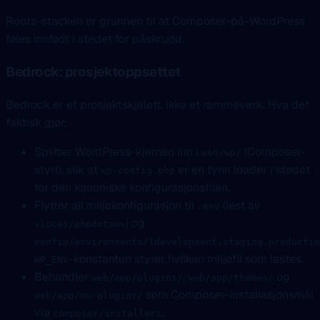
Roots-stacken er grunnen til at Composer-på-WordPress
føles innfødt i stedet for påskrudd.
Bedrock: prosjektoppsettet
Bedrock er et prosjektskjelett, ikke et rammeverk. Hva det
faktisk gjør:
Splitter WordPress-kjernen inn i
(Composer-
web/wp/
styrt), slik at
er en tynn loader i stedet
wp-config.php
for den kanoniske konfigurasjonsfilen.
Flytter all miljøkonfigurasjon til
(lest av
.env
) og
vlucas/phpdotenv
config/environments/{development,staging,productio
-konstanten styrer hvilken miljøfil som lastes.
WP_ENV
Behandler
,
og
web/app/plugins/
web/app/themes/
som Composer-installasjonsmål
web/app/mu-plugins/
via
.
composer/installers