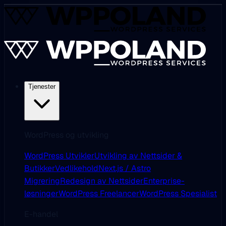
Tjenester
WordPress og utvikling
WordPress Utvikler
Utvikling av Nettsider &
Butikker
Vedlikehold
Next.js / Astro
Migrering
Redesign av Nettsider
Enterprise-
løsninger
WordPress Freelancer
WordPress Spesialist
E-handel