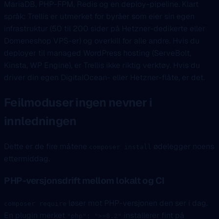
MariaDB, PHP-FPM, Redis og en deploy-pipeline. Klart
språk: Trellis er utmerket for byråer som eier sin egen
infrastruktur (50 til 200 sider på Hetzner-dedikerte eller
Domeneshop VPS-er) og overkill for alle andre. Hvis du
deployer til managed WordPress hosting (ServeBolt,
Kinsta, WP Engine), er Trellis ikke riktig verktøy. Hvis du
driver din egen DigitalOcean- eller Hetzner-flåte, er det.
Feilmoduser ingen nevner i
innledningen
Dette er de fire måtene
ødelegger noens
composer install
ettermiddag.
PHP-versjonsdrift mellom lokalt og CI
løser mot PHP-versjonen den ser i dag.
composer require
En plugin merket
installerer fint på
"php": ">=8.2"