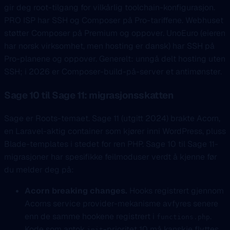
gir deg root-tilgang for vilkårlig toolchain-konfigurasjon.
PRO ISP har SSH og Composer på Pro-tariffene. Webhuset
støtter Composer på Premium og oppover. UnoEuro (eieren
har norsk virksomhet, men hosting er dansk) har SSH på
Pro-planene og oppover. Generelt: unngå delt hosting uten
SSH; i 2026 er Composer-build-på-server et antimønster.
Sage 10 til Sage 11: migrasjonsskatten
Sage er Roots-temaet. Sage 11 (utgitt 2024) brakte Acorn,
en Laravel-aktig container som kjører inni WordPress, pluss
Blade-templates i stedet for ren PHP. Sage 10 til Sage 11-
migrasjoner har spesifikke feilmoduser verdt å kjenne før
du melder deg på:
Acorn breaking changes.
Hooks registrert gjennom
Acorns service provider-mekanisme avfyres senere
enn de samme hookene registrert i
.
functions.php
Kode som antok
-prioritet 10 må kanskje flyttes
init