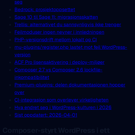
seg
Bedrock: prosjektoppsettet
Sage 10 til Sage 11: migrasjonsskatten
Trellis: alternativet du sannsynligvis ikke trenger
Feilmoduser ingen nevner i innledningen
PHP-versjonsdrift mellom lokalt og CI
mu-plugins/register.php lastet mot feil WordPress-
versjon
ACF Pro lisensaktivering i deploy-miljøer
Composer 2.7 vs Composer 2.6 lockfile-
inkompatibilitet
Premium-plugins: delen dokumentasjonen hopper
over
CI-integrasjon som overlever virkeligheten
Hva endret seg i WordPress-kulturen i 2026
Sist oppdatert: 2026-04-01
Composer-styrt WordPress i ett