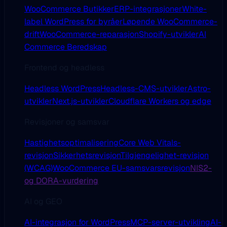
WooCommerce Butikker
ERP-integrasjoner
White-
label WordPress for byråer
Løpende WooCommerce-
drift
WooCommerce-reparasjon
Shopify-utvikler
AI
Commerce Beredskap
Frontend og headless
Headless WordPress
Headless-CMS-utvikler
Astro-
utvikler
Next.js-utvikler
Cloudflare Workers og edge
Revisjoner og samsvar
Hastighetsoptimalisering
Core Web Vitals-
revisjon
Sikkerhetsrevisjon
Tilgjengelighet-revisjon
(WCAG)
WooCommerce EU-samsvarsrevisjon
NIS2-
og DORA-vurdering
AI og GEO
AI-integrasjon for WordPress
MCP-server-utvikling
AI-