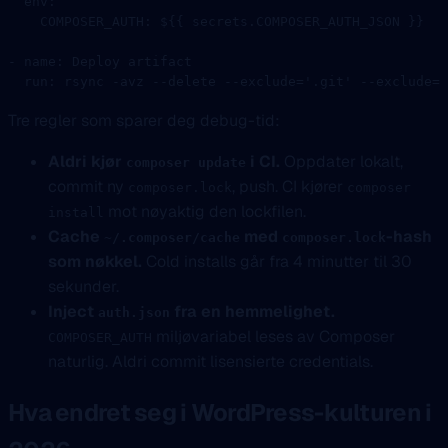
  env
:
    COMPOSER_AUTH
: 
${{ secrets.COMPOSER_AUTH_JSON }}
- 
name
: 
Deploy artifact
  run
: 
rsync -avz --delete --exclude='.git' --exclude='
Tre regler som sparer deg debug-tid:
Aldri kjør
i CI.
Oppdater lokalt,
composer update
commit ny
, push. CI kjører
composer.lock
composer
mot nøyaktig den lockfilen.
install
Cache
med
-hash
~/.composer/cache
composer.lock
som nøkkel.
Cold installs går fra 4 minutter til 30
sekunder.
Inject
fra en hemmelighet.
auth.json
miljøvariabel leses av Composer
COMPOSER_AUTH
naturlig. Aldri commit lisensierte credentials.
Hva endret seg i WordPress-kulturen i