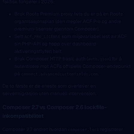
faktisk fungerer i 2026:
Bruk Roots Premium proxy hvis du er på en Roots
organisasjonsplan (den megler ACF Pro og andre
premium-lisenser gjennom Composer).
Sett
som miljøvariabel lest av ACF
ACF_PRO_LICENSE
sin PHP-API og hopp over dashboard-
aktiveringsflyten helt.
Bruk Composer HTTP basic auth (
) for å
auth.json
autentisere mot ACFs offisielle Composer-endepunkt
på
.
connect.advancedcustomfields.com
De to første er de eneste som overlever en
servermigrasjon uten manuell intervensjon.
Composer 2.7 vs Composer 2.6 lockfile-
inkompatibilitet
Composer 2.7 endret hvordan
registrerer
composer.lock