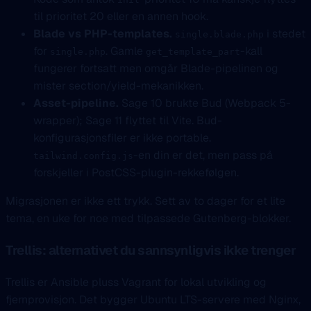
til prioritet 20 eller en annen hook.
Blade vs PHP-templates.
i stedet
single.blade.php
for
. Gamle
-kall
single.php
get_template_part
fungerer fortsatt men omgår Blade-pipelinen og
mister section/yield-mekanikken.
Asset-pipeline.
Sage 10 brukte Bud (Webpack 5-
wrapper); Sage 11 flyttet til Vite. Bud-
konfigurasjonsfiler er ikke portable.
-en din er det, men pass på
tailwind.config.js
forskjeller i PostCSS-plugin-rekkefølgen.
Migrasjonen er ikke ett trykk. Sett av to dager for et lite
tema, en uke for noe med tilpassede Gutenberg-blokker.
Trellis: alternativet du sannsynligvis ikke trenger
Trellis er Ansible pluss Vagrant for lokal utvikling og
fjernprovisjon. Det bygger Ubuntu LTS-servere med Nginx,