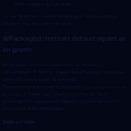
stille installere forlatt kode.
For de fleste team holder WPackagist. Ovennevnte er
tilfellene hvor det slutter å holde.
WPackagist: fortsatt default og det av
en grunn
WPackagist drives av Outlandish, en britisk
samvirkebedrift. Det har speilet WordPress.org-katalogen
siden 2013 med svært få avbrudd.
Pakkenavnkonvensjonen (
,
wpackagist-plugin/woocommerce
) ble de facto-
wpackagist-theme/twentytwentyfour
konvensjonen; nesten hver Bedrock-tutorial skrevet før
mars 2026 antar WPackagist.
Side om side