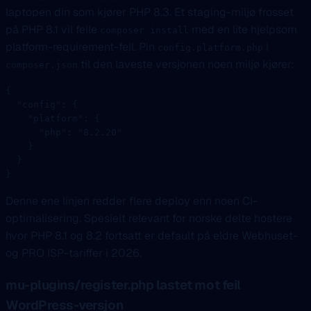
laptopen din som kjører PHP 8.3. Et staging-miljø frosset
på PHP 8.1 vil feile
med en lite hjelpsom
composer install
platform-requirement-feil. Pin
i
config.platform.php
til den laveste versjonen noen miljø kjører:
composer.json
{
  "config"
: {
    "platform"
: {
      "php"
: 
"8.2.20"
    }
  }
}
Denne ene linjen redder flere deploy enn noen CI-
optimalisering. Spesielt relevant for norske delte hostere
hvor PHP 8.1 og 8.2 fortsatt er default på eldre Webhuset-
og PRO ISP-tariffer i 2026.
mu-plugins/register.php lastet mot feil
WordPress-versjon