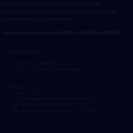
bedriftsleverandør ville tatt seks uker juridisk
gjennomgang. Open-source-prosjekter fikser det før
postmortem-bloggposten lander.
composer.json som erstatter dashboardet ditt
{
  "repositories"
: [
    {
      "type"
: 
"composer"
,
      "url"
: 
"https://wp-packages.org"
    }
  ],
  "require"
: {
    "php"
: 
">=8.2"
,
    "wp-packages/advanced-custom-fields"
: 
"^6.3"
,
    "wp-packages/woocommerce"
: 
"^9.4"
,
    "wp-packages/wordpress-seo"
: 
"^23.0"
  }
}