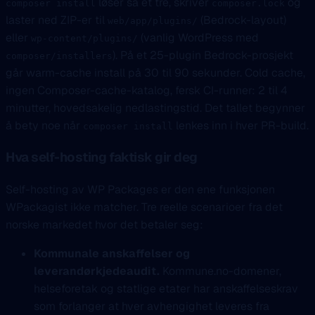
løser så et tre, skriver
og
composer install
composer.lock
laster ned ZIP-er til
(Bedrock-layout)
web/app/plugins/
eller
(vanlig WordPress med
wp-content/plugins/
). På et 25-plugin Bedrock-prosjekt
composer/installers
går warm-cache install på 30 til 90 sekunder. Cold cache,
ingen Composer-cache-katalog, fersk CI-runner: 2 til 4
minutter, hovedsakelig nedlastingstid. Det tallet begynner
å bety noe når
lenkes inn i hver PR-build.
composer install
Hva self-hosting faktisk gir deg
Self-hosting av WP Packages er den ene funksjonen
WPackagist ikke matcher. Tre reelle scenarioer fra det
norske markedet hvor det betaler seg:
Kommunale anskaffelser og
leverandørkjedeaudit.
Kommune.no-domener,
helseforetak og statlige etater har anskaffelseskrav
som forlanger at hver avhengighet leveres fra