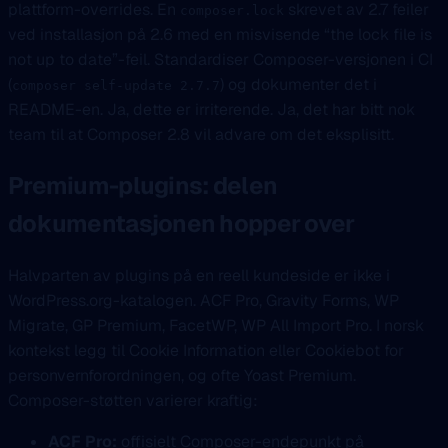
plattform-overrides. En
skrevet av 2.7 feiler
composer.lock
ved installasjon på 2.6 med en misvisende “the lock file is
not up to date”-feil. Standardiser Composer-versjonen i CI
(
) og dokumenter det i
composer self-update 2.7.7
README-en. Ja, dette er irriterende. Ja, det har bitt nok
team til at Composer 2.8 vil advare om det eksplisitt.
Premium-plugins: delen
dokumentasjonen hopper over
Halvparten av plugins på en reell kundeside er ikke i
WordPress.org-katalogen. ACF Pro, Gravity Forms, WP
Migrate, GP Premium, FacetWP, WP All Import Pro. I norsk
kontekst legg til Cookie Information eller Cookiebot for
personvernforordningen, og ofte Yoast Premium.
Composer-støtten varierer kraftig:
ACF Pro:
offisielt Composer-endepunkt på