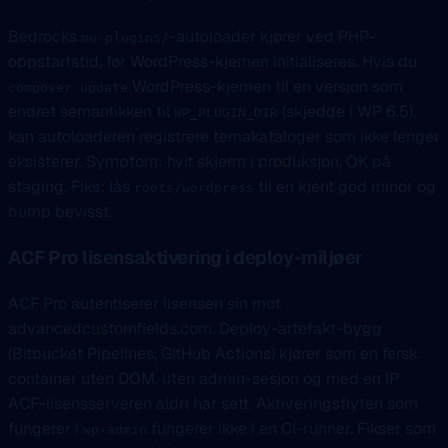
Bedrocks
-autoloader kjører ved PHP-
mu-plugins/
oppstartstid, før WordPress-kjernen initialiseres. Hvis du
WordPress-kjernen til en versjon som
composer update
endret semantikken til
(skjedde i WP 6.5),
WP_PLUGIN_DIR
kan autoloaderen registrere temakataloger som ikke lenger
eksisterer. Symptom: hvit skjerm i produksjon, OK på
staging. Fiks: lås
til en kjent god minor og
roots/wordpress
bump bevisst.
ACF Pro lisensaktivering i deploy-miljøer
ACF Pro autentiserer lisensen sin mot
advancedcustomfields.com. Deploy-artefakt-bygg
(Bitbucket Pipelines, GitHub Actions) kjører som en fersk
container uten DOM, uten admin-sesjon og med en IP
ACF-lisensserveren aldri har sett. Aktiveringsflyten som
fungerer i
fungerer ikke i en CI-runner. Fikser som
wp-admin