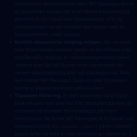
infrastruktur de kontrollerer. Med WP Packages forker
du prosjektet, speiler det til et internt endepunkt på
Bahnhof, Eviny Cloud eller Domeneshop VPS, og
composer.json-en din snakker ikke lenger med en
tredjepartsvert under deploy.
BankID-eksponerte staging-miljøer.
Når en bank
eller forsikringsleverandør tester en WordPress-side
mot BankID i staging, er nettverkssegmentet lukket.
Jenkins eller GitLab Runner inne i banknettet når
verken wpackagist.org eller wp-packages.org. Med
self-hostet WP Packages pluss en lokal Composer-
cache er deploy-pipelinen offline-clean.
Tilpasset filtrering.
Et reelt eksempel fra et Oslo-
byrå: plugins som ikke har blitt oppdatert på over 18
måneder ble blokkert fra installasjon på intern
infrastruktur. De forket WP Packages, la til filteret ved
indekseringstid, og
på en utdatert
composer require
plugin feiler nå med en klar feilmelding i stedet for å