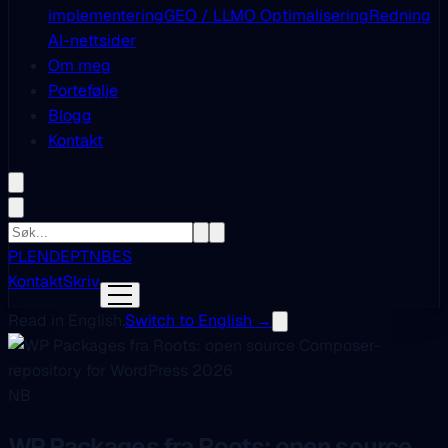
implementering
GEO / LLMO Optimalisering
Redning
AI-nettsider
Om meg
Portefølje
Blogg
Kontakt
PL
EN
DE
PT
NB
ES
Kontakt
Skriv
Read in English.
Switch to English →
NB
WP Packages fra Roots: open source