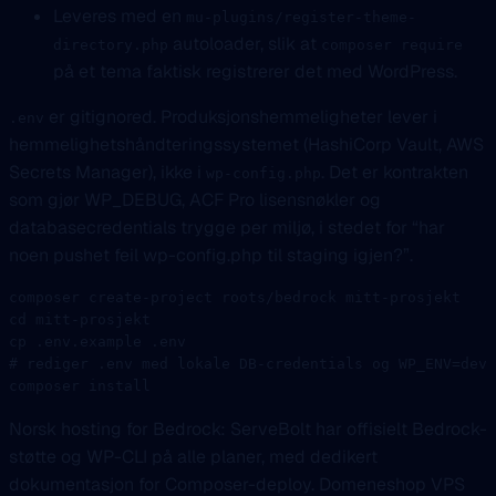
Leveres med en
mu-plugins/register-theme-
autoloader, slik at
directory.php
composer require
på et tema faktisk registrerer det med WordPress.
er gitignored. Produksjonshemmeligheter lever i
.env
hemmelighetshåndteringssystemet (HashiCorp Vault, AWS
Secrets Manager), ikke i
. Det er kontrakten
wp-config.php
som gjør WP_DEBUG, ACF Pro lisensnøkler og
databasecredentials trygge per miljø, i stedet for “har
noen pushet feil wp-config.php til staging igjen?”.
composer
 create-project
 roots/bedrock
 mitt-prosjekt
cd
 mitt-prosjekt
cp
 .env.example
 .env
# rediger .env med lokale DB-credentials og WP_ENV=deve
composer
 install
Norsk hosting for Bedrock: ServeBolt har offisielt Bedrock-
støtte og WP-CLI på alle planer, med dedikert
dokumentasjon for Composer-deploy. Domeneshop VPS