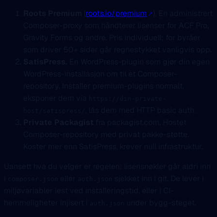
Roots Premium
(
roots.io/premium
). En administrert
Composer-proxy som håndterer lisenser for ACF Pro,
Gravity Forms og andre. Pris individuell; for byråer
som driver 50+ sider går regnestykket vanligvis opp.
SatisPress.
En WordPress-plugin som gjør din egen
WordPress-installasjon om til et Composer-
repository. Installer premium-plugins normalt,
eksponer dem via
https://din-private-
, lås dem med HTTP basic auth.
host/satispress/
Private Packagist
fra packagist.com. Hostet
Composer-repository med privat pakke-støtte.
Koster mer enn SatisPress, krever null infrastruktur.
Uansett hva du velger er regelen: lisensnøkler går aldri inn
i
eller
sjekket inn i git. De lever i
composer.json
auth.json
miljøvariabler lest ved installeringstid, eller i CI-
hemmeligheter injisert i
under bygg-steget.
auth.json