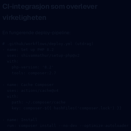
CI-integrasjon som overlever
virkeligheten
En fungerende deploy-pipeline:
# .github/workflows/deploy.yml (utdrag)
- 
name
: 
Set up PHP 8.2
  uses
: 
shivammathur/setup-php@v2
  with
:
    php-version
: 
'8.2'
    tools
: 
composer:2.7
- 
name
: 
Cache Composer
  uses
: 
actions/cache@v4
  with
:
    path
: 
~/.composer/cache
    key
: 
composer-${{ hashFiles('composer.lock') }}
- 
name
: 
Install
  run
: 
composer install --no-dev --optimize-autoloader 