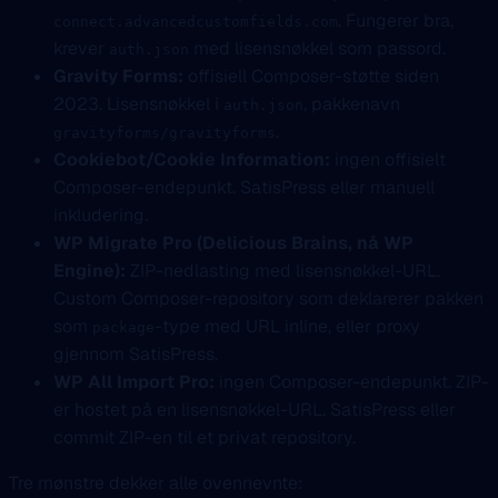
. Fungerer bra,
connect.advancedcustomfields.com
krever
med lisensnøkkel som passord.
auth.json
Gravity Forms:
offisiell Composer-støtte siden
2023. Lisensnøkkel i
, pakkenavn
auth.json
.
gravityforms/gravityforms
Cookiebot/Cookie Information:
ingen offisielt
Composer-endepunkt. SatisPress eller manuell
inkludering.
WP Migrate Pro (Delicious Brains, nå WP
Engine):
ZIP-nedlasting med lisensnøkkel-URL.
Custom Composer-repository som deklarerer pakken
som
-type med URL inline, eller proxy
package
gjennom SatisPress.
WP All Import Pro:
ingen Composer-endepunkt. ZIP-
er hostet på en lisensnøkkel-URL. SatisPress eller
commit ZIP-en til et privat repository.
Tre mønstre dekker alle ovennevnte: