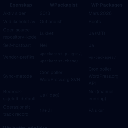
Egenskap
WPackagist
WP Packages
Aktiv siden
2013
Mars 2026
Vedlikeholdt av
Outlandish
Roots
Open source
Lukket
Ja (MIT)
repository-kode
Self-hostbart
Nei
Ja
,
wpackagist-plugin/
Vendor-prefiks
wp-packages/
wpackagist-theme/
Cron poller
Cron poller
Sync-metode
WordPress.org
WordPress.org SVN
API
Bedrock-
Nei (manuell
Ja (i dag)
skjelett-default
endring)
Operasjonelt
12+ år
Få uker
track record