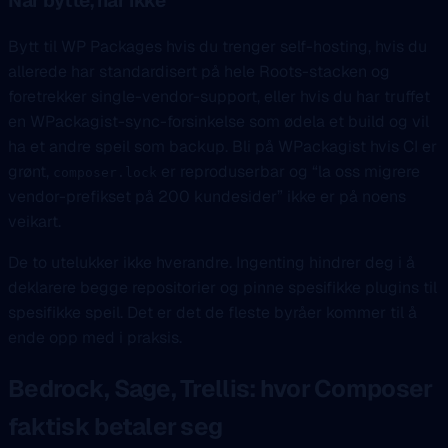
Når bytte, når ikke
Bytt til WP Packages hvis du trenger self-hosting, hvis du
allerede har standardisert på hele Roots-stacken og
foretrekker single-vendor-support, eller hvis du har truffet
en WPackagist-sync-forsinkelse som ødela et build og vil
ha et andre speil som backup. Bli på WPackagist hvis CI er
grønt,
er reproduserbar og “la oss migrere
composer.lock
vendor-prefikset på 200 kundesider” ikke er på noens
veikart.
De to utelukker ikke hverandre. Ingenting hindrer deg i å
deklarere begge repositorier og pinne spesifikke plugins til
spesifikke speil. Det er det de fleste byråer kommer til å
ende opp med i praksis.
Bedrock, Sage, Trellis: hvor Composer
faktisk betaler seg