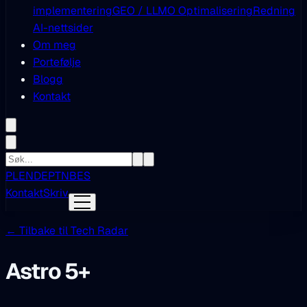
implementering
GEO / LLMO Optimalisering
Redning
AI-nettsider
Om meg
Portefølje
Blogg
Kontakt
PL
EN
DE
PT
NB
ES
Kontakt
Skriv
← Tilbake til Tech Radar
Astro 5+