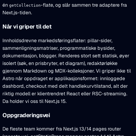
én
-flate, og slår sammen tre adaptere fra
getCollection
Next.js-tiden.
Når vi griper til det
Innholdsdrevne markedsføringsflater: pillar-sider,
sammenligningsmatriser, programmatiske bysider,
dokumentasjon, blogger. Renderes stort sett statisk, øyer
isolert (søk, en prisbryter, et diagram), redaktørløkke
gjennom Markdown og MDX-kolleksjoner. Vi griper ikke til
Astro når oppdraget er applikasjonsformet: innloggede
dashbord, checkout med delt handlekurvtilstand, alt der
riktig modell er klientrendret React eller RSC-streaming.
Da holder vi oss til Next.js 15.
Oppgraderingsvei
De fleste team kommer fra Next.js 13/14 pages router