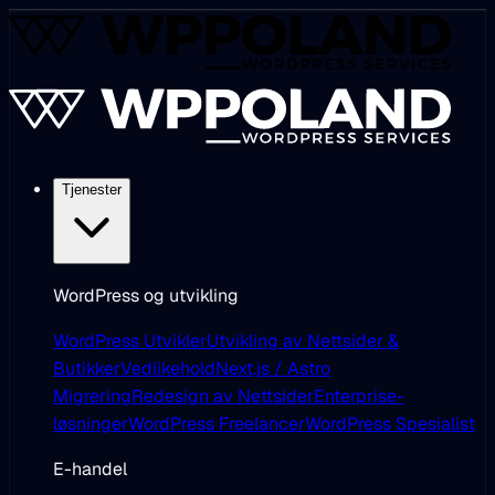
Tjenester
WordPress og utvikling
WordPress Utvikler
Utvikling av Nettsider &
Butikker
Vedlikehold
Next.js / Astro
Migrering
Redesign av Nettsider
Enterprise-
løsninger
WordPress Freelancer
WordPress Spesialist
E-handel