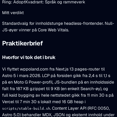
Ring: Adopt
Kvadrant: Språk og rammeverk
Mitt verdikt
Standardvalg for innholdstunge headless-frontender. Null-
JS-øyer vinner på Core Web Vitals.
Praktikerbrief
Hvorfor vi tok det i bruk
Vi flyttet wppoland.com fra Next.js 13 pages-router til
Astro 5 i mars 2026. LCP på forsiden gikk fra 2,4 s til 1,1 s
på en Moto G Power-profil, JS-bundlen på en innholdsside
falt fra 187 KB gzippet til 9 KB (en enkelt Search-øy), og
full kald bygging av hele nettstedet gikk fra 11 min 30 s på
Vercel til 7 min 30 s lokalt med 16 GB heap i
. Content Layer API (RFC 0050,
scripts/stable-build.sh
Astro 5.0) behandler MDX, JSON og eksternt innhold under