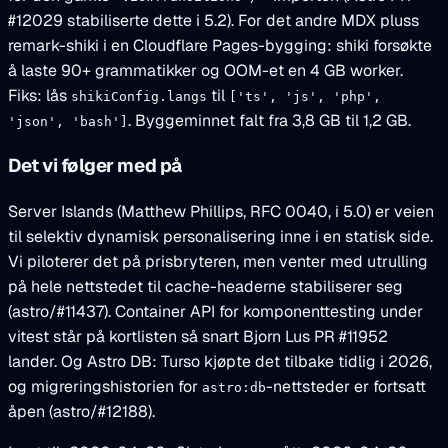
#12029 stabiliserte dette i 5.2). For det andre MDX pluss
remark-shiki i en Cloudflare Pages-bygging: shiki forsøkte
å laste 90+ grammatikker og OOM-et en 4 GB worker.
Fiks: lås
til
shikiConfig.langs
['ts', 'js', 'php',
. Byggeminnet falt fra 3,8 GB til 1,2 GB.
'json', 'bash']
Det vi følger med på
Server Islands (Matthew Phillips, RFC 0040, i 5.0) er veien
til selektiv dynamisk personalisering inne i en statisk side.
Vi piloterer det på prisbryteren, men venter med utrulling
på hele nettstedet til cache-headerne stabiliserer seg
(astro/#11437). Container API for komponenttesting under
vitest står på kortlisten så snart Bjorn Lus PR #11952
lander. Og Astro DB: Turso kjøpte det tilbake tidlig i 2026,
og migreringshistorien for
-nettsteder er fortsatt
astro:db
åpen (astro/#12188).