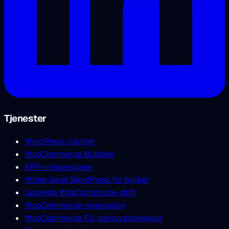
Tjenester
WordPress Utvikler
WooCommerce Butikker
ERP-integrasjoner
White-label WordPress for byråer
Løpende WooCommerce-drift
WooCommerce-reparasjon
WooCommerce EU-samsvarsrevisjon