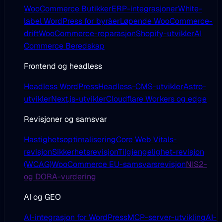
WooCommerce Butikker
ERP-integrasjoner
White-
label WordPress for byråer
Løpende WooCommerce-
drift
WooCommerce-reparasjon
Shopify-utvikler
AI
Commerce Beredskap
Frontend og headless
Headless WordPress
Headless-CMS-utvikler
Astro-
utvikler
Next.js-utvikler
Cloudflare Workers og edge
Revisjoner og samsvar
Hastighetsoptimalisering
Core Web Vitals-
revisjon
Sikkerhetsrevisjon
Tilgjengelighet-revisjon
(WCAG)
WooCommerce EU-samsvarsrevisjon
NIS2-
og DORA-vurdering
AI og GEO
AI-integrasjon for WordPress
MCP-server-utvikling
AI-