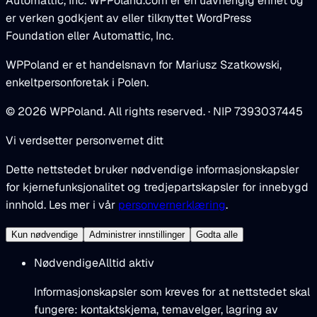
Automattic, Inc. WPPoland.com er en uavhengig enhet og
er verken godkjent av eller tilknyttet WordPress
Foundation eller Automattic, Inc.
WPPoland er et handelsnavn for Mariusz Szatkowski,
enkeltpersonforetak i Polen.
© 2026 WPPoland. All rights reserved. · NIP 7393037445
Vi verdsetter personvernet ditt
Dette nettstedet bruker nødvendige informasjonskapsler
for kjernefunksjonalitet og tredjepartskapsler for innebygd
innhold. Les mer i vår
personvernerklæring
.
Kun nødvendige
Administrer innstillinger
Godta alle
Nødvendige
Alltid aktiv
Informasjonskapsler som kreves for at nettstedet skal
fungere: kontaktskjema, temavelger, lagring av