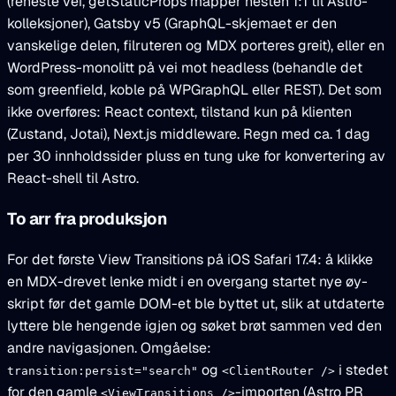
(reneste vei, getStaticProps mapper nesten 1:1 til Astro-
kolleksjoner), Gatsby v5 (GraphQL-skjemaet er den
vanskelige delen, filruteren og MDX porteres greit), eller en
WordPress-monolitt på vei mot headless (behandle det
som greenfield, koble på WPGraphQL eller REST). Det som
ikke overføres: React context, tilstand kun på klienten
(Zustand, Jotai), Next.js middleware. Regn med ca. 1 dag
per 30 innholdssider pluss en tung uke for konvertering av
React-shell til Astro.
To arr fra produksjon
For det første View Transitions på iOS Safari 17.4: å klikke
en MDX-drevet lenke midt i en overgang startet nye øy-
skript før det gamle DOM-et ble byttet ut, slik at utdaterte
lyttere ble hengende igjen og søket brøt sammen ved den
andre navigasjonen. Omgåelse:
og
i stedet
transition:persist="search"
<ClientRouter />
for den gamle
-importen (Astro PR
<ViewTransitions />