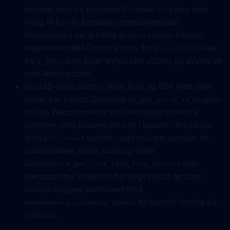
request kom fra forventet IP-blokk. En proxy med
riktig IP kunne forfalske ordrebekreftelser.
Korreksjonen var å hente
-header,
Authorization
regenerere HMAC mot rå body fra
(ikke
php://input
fra
, som taper bytes ved JSON), og avvise alt
$_POST
som ikke matcher.
En B2B-shop solgte i NOK, EUR og SEK med ulike
priser per valuta. Standard
wc_get_price_to_display
brukte Woocommerce sin innebygde currency
switcher, men prisene ble vist i kassen i feil valuta
fordi
cachet
per session før
WC()->cart
_subtotal
valutahooken kjørte. Løsning: filter
som
woocommerce_get_cart_item_from_session
gjenoppretter prisen ut fra valgt valuta før cart-
totalen bygges, kombinert med
for korrekt visning på
woocommerce_currency_symbol
minicart.