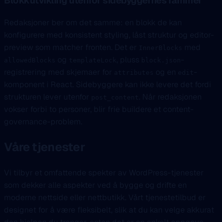
Blokkutvikling utenfor sidebyggernes rammer
Redaksjoner ber om det samme: en blokk de kan
konfigurere med konsistent styling, låst struktur og editor-
preview som matcher fronten. Det er
med
InnerBlocks
og
, pluss
-
allowedBlocks
templateLock
block.json
registrering med skjemaer for
og en
-
attributes
edit
komponent i React. Sidebyggere kan ikke levere det fordi
strukturen lever utenfor
. Når redaksjonen
post_content
vokser forbi to personer, blir frie buildere et content-
governance-problem.
Våre tjenester
Vi tilbyr et omfattende spekter av WordPress-tjenester
som dekker alle aspekter ved å bygge og drifte en
moderne nettside eller nettbutikk. Vårt tjenestetilbud er
designet for å være fleksibelt, slik at du kan velge akkurat