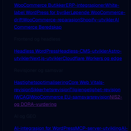
WooCommerce Butikker
ERP-integrasjoner
White-
label WordPress for byråer
Løpende WooCommerce-
drift
WooCommerce-reparasjon
Shopify-utvikler
AI
Commerce Beredskap
Frontend og headless
Headless WordPress
Headless-CMS-utvikler
Astro-
utvikler
Next.js-utvikler
Cloudflare Workers og edge
Revisjoner og samsvar
Hastighetsoptimalisering
Core Web Vitals-
revisjon
Sikkerhetsrevisjon
Tilgjengelighet-revisjon
(WCAG)
WooCommerce EU-samsvarsrevisjon
NIS2-
og DORA-vurdering
AI og GEO
AI-integrasjon for WordPress
MCP-server-utvikling
AI-