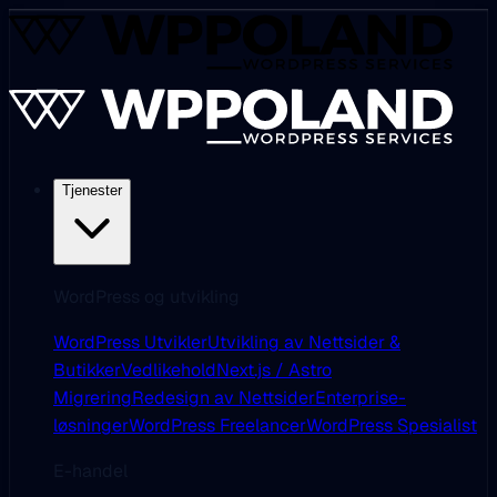
Tjenester
WordPress og utvikling
WordPress Utvikler
Utvikling av Nettsider &
Butikker
Vedlikehold
Next.js / Astro
Migrering
Redesign av Nettsider
Enterprise-
løsninger
WordPress Freelancer
WordPress Spesialist
E-handel