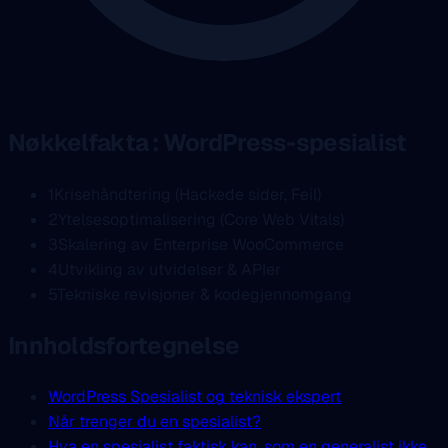
Nøkkelfakta : WordPress-spesialist
1
Krisehåndtering (Hackede sider, Feil)
2
Ytelsesoptimalisering (Core Web Vitals)
3
Skalering av Enterprise WooCommerce
4
Utvikling av utvidelser & APIer
5
Tekniske revisjoner & kodegjennomgang
Innholdsfortegnelse
WordPress Spesialist og teknisk ekspert
Når trenger du en spesialist?
Hva en spesialist faktisk kan, som en generalist ikke