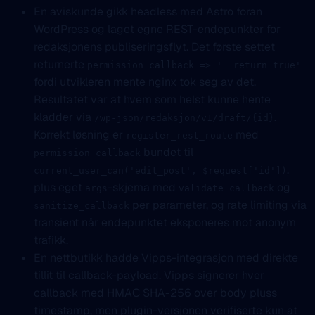
En aviskunde gikk headless med Astro foran
WordPress og laget egne REST-endepunkter for
redaksjonens publiseringsflyt. Det første settet
returnerte
permission_callback => '__return_true'
fordi utvikleren mente nginx tok seg av det.
Resultatet var at hvem som helst kunne hente
kladder via
.
/wp-json/redaksjon/v1/draft/{id}
Korrekt løsning er
med
register_rest_route
bundet til
permission_callback
,
current_user_can('edit_post', $request['id'])
plus eget
-skjema med
og
args
validate_callback
per parameter, og rate limiting via
sanitize_callback
transient når endepunktet eksponeres mot anonym
trafikk.
En nettbutikk hadde Vipps-integrasjon med direkte
tillit til callback-payload. Vipps signerer hver
callback med HMAC SHA-256 over body pluss
timestamp, men plugin-versjonen verifiserte kun at