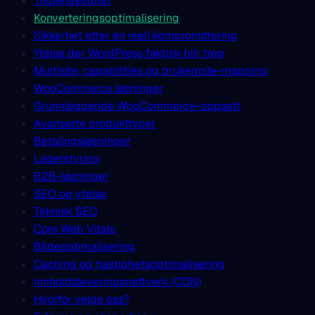
Tilgjengelighet
Konverteringsoptimalisering
Sikkerhet etter en reell kompromittering
Ytelse der WordPress faktisk blir treg
Multisite, capabilities og brukerrolle-mapping
WooCommerce løsninger
Grunnleggende WooCommerce-oppsett
Avanserte produkttyper
Betalingsløsninger
Lagerstyring
B2B-løsninger
SEO og ytelse
Teknisk SEO
Core Web Vitals
Bildeoptimalisering
Caching og hastighetsoptimalisering
Innholdsleveringsnettverk (CDN)
Hvorfor velge oss?