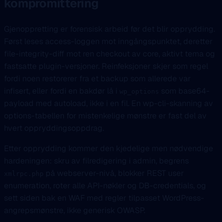
kompromittering
Gjenoppretting er forensisk arbeid før det blir opprydding.
Først leses access-loggen mot inngångspunktet, deretter
file-integrity-diff mot ren checkout av core, aktivt tema og
fastsatte plugin-versjoner. Reinfeksjoner skjer som regel
fordi noen restorerer fra et backup som allerede var
infisert, eller fordi en bakdør lå i
som base64-
wp_options
payload med autoload, ikke i en fil. En wp-cli-skanning av
options-tabellen for mistenkelige mønstre er fast del av
hvert oppryddingsoppdrag.
Etter opprydding kommer den kjedelige men nødvendige
hardeningen: skru av filredigering i admin, begrens
på webserver-nivå, blokker REST user
xmlrpc.php
enumeration, roter alle API-nøkler og DB-credentials, og
sett siden bak en WAF med regler tilpasset WordPress-
angrepsmønstre, ikke generisk OWASP.