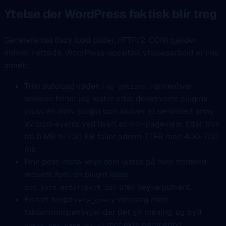
Ytelse der WordPress faktisk blir treg
Generelle råd (lazy load bilder, HTTP/2, CDN) gjelder
enhver nettside. WordPress-spesifikk ytelsesarbeid er noe
annet:
Trim autoload-raden i
. I annenhver
wp_options
revisjon finner jeg rester etter deaktiverte plugins,
pluss én aktiv plugin som skriver et serialisert array
av cron-events ved hvert admin-pageview. Etter trim
fra 6 MB til 700 KB faller admin-TTFB med 400-700
ms.
Finn post-meta-keys som lastes på hver frontend-
request fordi en plugin kaller
uten key-argument.
get_post_meta($post_id)
Erstatt tunge
-oppslag med
meta_query
taksonomispørringer der det gir mening, og bytt
mot ekte paginering.
posts_per_page => -1