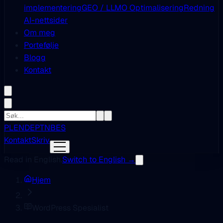
implementering
GEO / LLMO Optimalisering
Redning
AI-nettsider
Om meg
Portefølje
Blogg
Kontakt
PL
EN
DE
PT
NB
ES
Kontakt
Skriv
Read in English.
Switch to English →
Hjem
WordPress Spesialist