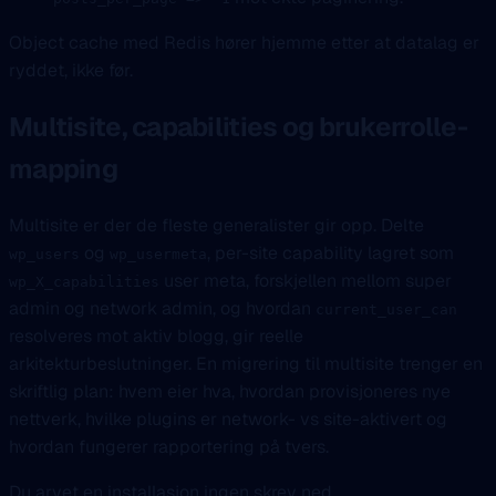
Object cache med Redis hører hjemme etter at datalag er
ryddet, ikke før.
Multisite, capabilities og brukerrolle-
mapping
Multisite er der de fleste generalister gir opp. Delte
og
, per-site capability lagret som
wp_users
wp_usermeta
user meta, forskjellen mellom super
wp_X_capabilities
admin og network admin, og hvordan
current_user_can
resolveres mot aktiv blogg, gir reelle
arkitekturbeslutninger. En migrering til multisite trenger en
skriftlig plan: hvem eier hva, hvordan provisjoneres nye
nettverk, hvilke plugins er network- vs site-aktivert og
hvordan fungerer rapportering på tvers.
Du arvet en installasjon ingen skrev ned