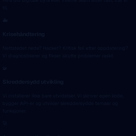
Hvis ditt digitale byrå eller interne team sitter fast, trår vi
til.
🚑
Krisehåndtering
Nettstedet nede? Hacket? Kritisk feil etter oppdatering?
Vi diagnostiserer og fikser akutte problemer raskt.
🧩
Skreddersydd utvikling
Vi installerer ikke bare utvidelser. Vi skriver egen kode,
bygger API-er og utvikler skreddersydde temaer og
funksjoner.
🚀