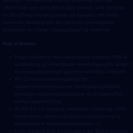
Bedrifter i Antwerp står overfor spesifikke tekniske
utfordringer som generelle byråer overser. Våre tjenester
for WordPress-utvikling svarer på kravene i det lokale
markedet, samtidig som de oppfyller internasjonale
standarder for ytelse, tilgjengelighet og sikkerhet.
Hva vi leverer
Plugin-arkitektur med dependency injection, PSR-4
autoloading og enhetstestet forretningslogikk adskilt
fra presentasjonslaget gjennom rene MVC-mønstre
WP-CLI-automatiseringsskript for
masseinnholdsoperasjoner, databasemigrasjoner,
planlagte vedlikeholdsoppgaver og miljøspesifikk
konfigurasjonsstyring
WCAG 2.2 AA-samsvar, semantisk markering, ARIA-
landemerker, tastaturnavigasjon, fokusstyring og
automatiserte tilgjengelighetstester i CI
Automatiserte distribusjonsløp med GitHub Actions,