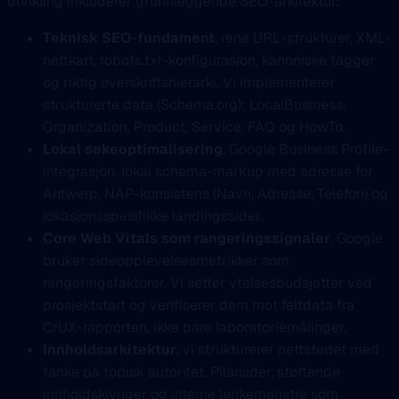
utvikling inkluderer grunnleggende SEO-arkitektur:
Teknisk SEO-fundament
, rene URL-strukturer, XML-
nettkart, robots.txt-konfigurasjon, kanoniske tagger
og riktig overskriftshierarki. Vi implementerer
strukturerte data (Schema.org): LocalBusiness,
Organization, Product, Service, FAQ og HowTo.
Lokal søkeoptimalisering
, Google Business Profile-
integrasjon, lokal schema-markup med adresse for
Antwerp, NAP-konsistens (Navn, Adresse, Telefon) og
lokasjonsspesifikke landingssider.
Core Web Vitals som rangeringssignaler
, Google
bruker sideopplevelsesmetrikker som
rangeringsfaktorer. Vi setter ytelsesbudsjetter ved
prosjektstart og verifiserer dem mot feltdata fra
CrUX-rapporten, ikke bare laboratoriemålinger.
Innholdsarkitektur
, vi strukturerer nettstedet med
tanke på topisk autoritet. Pilarsider, støttende
innholdsklynger og interne lenkemønstre som