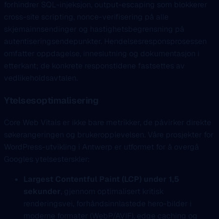
forhindrer SQL-injeksjon, output-escaping som blokkerer
cross-site scripting, nonce-verifisering på alle
skjemainnsendinger og hastighetsbegrensning på
autentiseringsendepunkter. Hendelsesresponsprosessen
omfatter oppdagelse, inneslutning og dokumentasjon i
etterkant; de konkrete responstidene fastsettes av
vedlikeholdsavtalen.
Ytelsesoptimalisering
Core Web Vitals er ikke bare metrikker, de påvirker direkte
søkerangeringen og brukeropplevelsen. Våre prosjekter for
WordPress-utvikling i Antwerp er utformet for å overgå
Googles ytelsesterskler:
Largest Contentful Paint (LCP) under 1,5
sekunder
, gjennom optimalisert kritisk
renderingsvei, forhåndsinnlastede hero-bilder i
moderne formater (WebP/AVIF), edge caching og