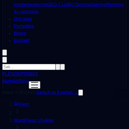
implementering
GEO / LLMO Optimalisering
Redning
AI-nettsider
Om meg
Portefølje
Blogg
Kontakt
PL
EN
DE
PT
NB
ES
Kontakt
Skriv
Read in English.
Switch to English →
Hjem
WordPress Utvikler