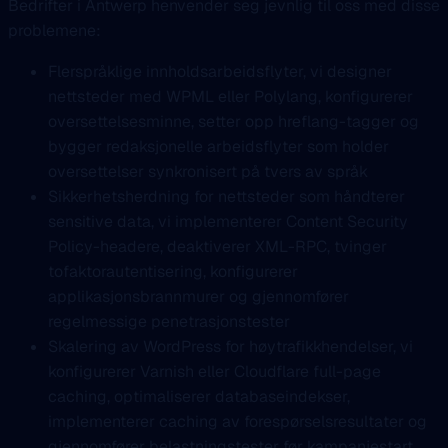
Bedrifter i Antwerp henvender seg jevnlig til oss med disse
problemene:
Flerspråklige innholdsarbeidsflyter, vi designer
nettsteder med WPML eller Polylang, konfigurerer
oversettelsesminne, setter opp hreflang-tagger og
bygger redaksjonelle arbeidsflyter som holder
oversettelser synkronisert på tvers av språk
Sikkerhetsherdning for nettsteder som håndterer
sensitive data, vi implementerer Content Security
Policy-headere, deaktiverer XML-RPC, tvinger
tofaktorautentisering, konfigurerer
applikasjonsbrannmurer og gjennomfører
regelmessige penetrasjonstester
Skalering av WordPress for høytrafikkhendelser, vi
konfigurerer Varnish eller Cloudflare full-page
caching, optimaliserer databaseindekser,
implementerer caching av forespørselsresultater og
gjennomfører belastningstester før kampanjestart