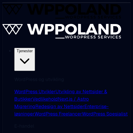
Tjenester
WordPress og utvikling
WordPress Utvikler
Utvikling av Nettsider &
Butikker
Vedlikehold
Next.js / Astro
Migrering
Redesign av Nettsider
Enterprise-
løsninger
WordPress Freelancer
WordPress Spesialist
E-handel