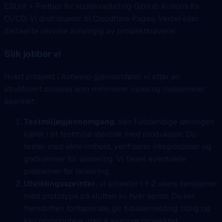
ESLint + Prettier for kodekvalitet og GitHub Actions for
CI/CD. Vi distribuerer til Cloudflare Pages, Vercel eller
dedikerte servere avhengig av prosjektkravene.
Slik jobber vi
Hvert prosjekt i Antwerp gjennomfører vi etter en
strukturert prosess som minimerer risiko og maksimerer
åpenhet:
Testmiljøgjennomgang
, den fullstendige løsningen
kjører i et testmiljø identisk med produksjon. Du
tester med ekte innhold, verifiserer integrasjoner og
godkjenner for lansering. Vi fikser eventuelle
problemer før lansering.
Utviklingssprinter
, vi arbeider i 1-2 ukers iterasjoner
med prototype på slutten av hver sprint. Du ser
fremdriften fortløpende, gir tilbakemelding tidlig og
kan omprioritere uten å avspore prosjektet.