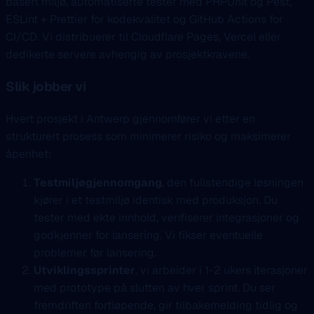
basert miljø, automatiserte tester med PHPUnit og Pest,
ESLint + Prettier for kodekvalitet og GitHub Actions for
CI/CD. Vi distribuerer til Cloudflare Pages, Vercel eller
dedikerte servere avhengig av prosjektkravene.
Slik jobber vi
Hvert prosjekt i Antwerp gjennomfører vi etter en
strukturert prosess som minimerer risiko og maksimerer
åpenhet:
Testmiljøgjennomgang
, den fullstendige løsningen
kjører i et testmiljø identisk med produksjon. Du
tester med ekte innhold, verifiserer integrasjoner og
godkjenner for lansering. Vi fikser eventuelle
problemer før lansering.
Utviklingssprinter
, vi arbeider i 1-2 ukers iterasjoner
med prototype på slutten av hver sprint. Du ser
fremdriften fortløpende, gir tilbakemelding tidlig og