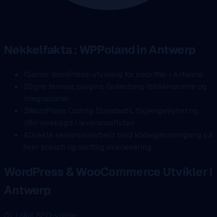
Nøkkelfakta : WPPoland in Antwerp
1
Senior WordPress-utvikling for bedrifter i Antwerp
2
Egne temaer, plugins, Gutenberg-blokkmønstre og
integrasjoner
3
WordPress Coding Standards, tilgjengelighet og
i18n innebygd i leveranseflyten
4
Direkte seniorsamarbeid med kodegjennomgang på
hver branch og skriftlig overlevering
WordPress & WooCommerce Utvikler i
Antwerp
01. Lokal SEO-ytelse