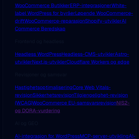
WooCommerce Butikker
ERP-integrasjoner
White-
label WordPress for byråer
Løpende WooCommerce-
drift
WooCommerce-reparasjon
Shopify-utvikler
AI
Commerce Beredskap
Frontend og headless
Headless WordPress
Headless-CMS-utvikler
Astro-
utvikler
Next.js-utvikler
Cloudflare Workers og edge
Revisjoner og samsvar
Hastighetsoptimalisering
Core Web Vitals-
revisjon
Sikkerhetsrevisjon
Tilgjengelighet-revisjon
(WCAG)
WooCommerce EU-samsvarsrevisjon
NIS2-
og DORA-vurdering
AI og GEO
AI-integrasjon for WordPress
MCP-server-utvikling
AI-