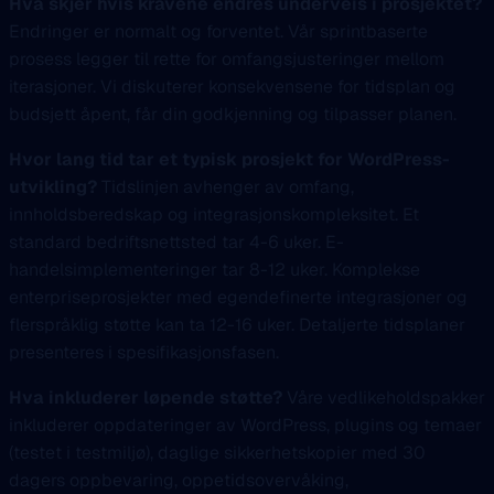
Hva skjer hvis kravene endres underveis i prosjektet?
Endringer er normalt og forventet. Vår sprintbaserte
prosess legger til rette for omfangsjusteringer mellom
iterasjoner. Vi diskuterer konsekvensene for tidsplan og
budsjett åpent, får din godkjenning og tilpasser planen.
Hvor lang tid tar et typisk prosjekt for WordPress-
utvikling?
Tidslinjen avhenger av omfang,
innholdsberedskap og integrasjonskompleksitet. Et
standard bedriftsnettsted tar 4-6 uker. E-
handelsimplementeringer tar 8-12 uker. Komplekse
enterpriseprosjekter med egendefinerte integrasjoner og
flerspråklig støtte kan ta 12-16 uker. Detaljerte tidsplaner
presenteres i spesifikasjonsfasen.
Hva inkluderer løpende støtte?
Våre vedlikeholdspakker
inkluderer oppdateringer av WordPress, plugins og temaer
(testet i testmiljø), daglige sikkerhetskopier med 30
dagers oppbevaring, oppetidsovervåking,