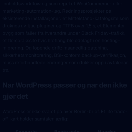
innholdsworkflow og som regel et WooCommerce- eller
marketing-automation-lag. Redningsprosjekter pa
eksisterende installasjoner: et Mittelstand-katalogsite som
druknes av tjue pluginer og TTFB over 1,5 s, et Elementor-
bygg som faller fra hverandre under Black Friday-trafikk,
et flerspråkssite hvis hreflang ble odelagt i en hosting-
migrering. Og lopende drift: maanedlig patching,
sikkerhetsmonitorering, BSI-konform backup-verifikasjon,
pluss reforhandlede endringer som dukker opp i avtaleaar
tre.
Nar WordPress passer og nar den ikke
gjør det
WordPress er ikke svaret pa hver Berlin-brief. Et lite trade-
off-kart holder samtalen ærlig:
Scenario
Beste valg
Hvorfor