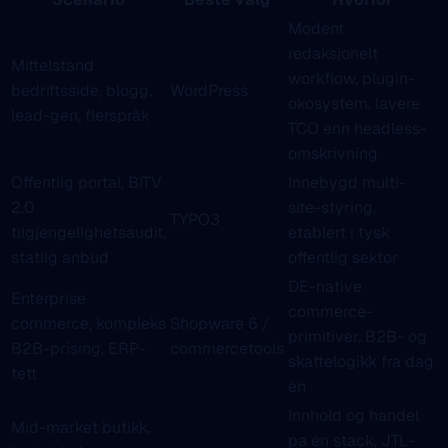
Modent
redaksjonelt
Mittelstand
workflow, plugin-
bedriftsside, blogg,
WordPress
okosystem, lavere
lead-gen, flerspråk
TCO enn headless-
omskrivning
Offentlig portal, BITV
Innebygd multi-
2.0
site-styring,
TYPO3
tilgjengelighetsaudit,
etablert i tysk
statlig anbud
offentlig sektor
DE-native
Enterprise
commerce-
commerce, kompleks
Shopware 6 /
primitiver, B2B- og
B2B-prising, ERP-
commercetools
skattelogikk fra dag
tett
én
Innhold og handel
Mid-market butikk,
pa én stack, JTL-