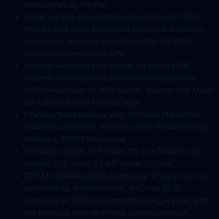
AmazonPay og PayPal.
3
Frakt via DHL Geschäftskunden-Portal-API, DPD,
Hermes, GLS pluss Sendcloud som multi-fraktforer-
orkestrator; fakturaer må tilfredsstille §14 UStG
inkludert selgerens USt-IdNr.
4
Norske selskaper som leverer fra Norge til DE-
marked: NO-eksport ut av merverdiavgiftsloven,
IOSS-deklarasjon for B2C-pakker, separat tysk MwSt
nar fulfilment skjer fra tysk lager.
5
Vanlige tyske hosting-valg: Mittwald i München,
Raidboxes i Münster, Hetzner Cloud i Falkenstein og
Nürnberg, IONOS i Karlsruhe.
6
Ytelsesbudsjett: LCP under 2,5 s pa Telekom 4G-
median, CLS under 0,1, INP under 200 ms.
7
BSI Mindeststandards-hardening: 2FA pa hver wp-
admin-konto, restriktive XML-RPC- og REST-
endepunkter, filintegritetsmonitorering, krypterte off-
site backups med verifiserte gjenopprettinger,