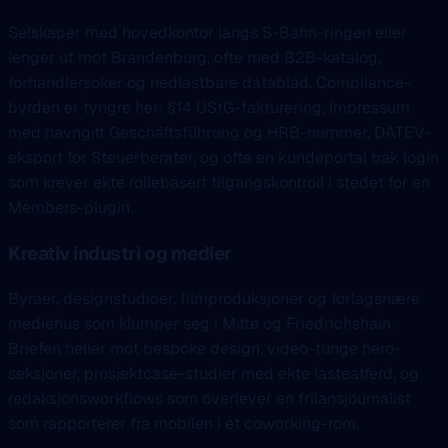
Selskaper med hovedkontor langs S-Bahn-ringen eller
lenger ut mot Brandenburg, ofte med B2B-katalog,
forhandlersoker og nedlastbare datablad. Compliance-
byrden er tyngre her: §14 UStG-fakturering, Impressum
med navngitt Geschäftsführung og HRB-nummer, DATEV-
eksport for Steuerberater, og ofte en kundeportal bak login
som krever ekte rollebasert tilgangskontroll i stedet for en
Members-plugin.
Kreativ industri og medier
Byraer, designstudioer, filmproduksjoner og forlagsnære
mediehus som klumper seg i Mitte og Friedrichshain.
Briefen heller mot bespoke design, video-tunge hero-
seksjoner, prosjektcase-studier med ekte lasteatferd, og
redaksjonsworkflows som overlever en frilansjournalist
som rapporterer fra mobilen i et coworking-rom.