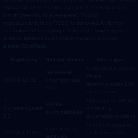
DSGVO Art. 32, IT-Sicherheitsgesetz 2.0 (KRITIS-plikter
som drypper ned til leverandører), TMG §5
Impressumspflicht og TTDSG for samtykke. Å vite hvor
paragrafen slutter og pragmatisk engineering begynner,
skiller en Berlin-relevant utvikler fra noen som bare
snakker WordPress.
Regulering
Hva den dekker
Hva vi gjør
Herdet WAF, krypterte
Tekniske og
off-site
DSGVO Art. 32
organisatoriske
sikkerhetskopier, 2FA
tiltak
på wp-admin
IT-
Avhengighets-SBOM,
KRITIS-
Sicherheitsgesetz
kontinuerlig
leverandørplikter
2.0
sårbarhetsovervåking
Revidert Impressum-
Impressum og
TMG §5 + TTDSG
blokk, server-side
samtykke