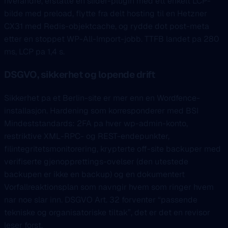
hverandre, erstatte en slider-plugin med ett enkelt LCP-
bilde med preload, flytte fra delt hosting til en Hetzner
CX31 med Redis-objektcache, og rydde dot post-meta
etter en stoppet WP-All-Import-jobb. TTFB landet pa 280
ms, LCP pa 1,4 s.
DSGVO, sikkerhet og lopende drift
Sikkerhet pa et Berlin-site er mer enn en Wordfence-
installasjon. Hardening som korresponderer med BSI
Mindeststandards: 2FA pa hver wp-admin-konto,
restriktive XML-RPC- og REST-endepunkter,
filintegritetsmonitorering, krypterte off-site backuper med
verifiserte gjenopprettings-ovelser (den utestede
backupen er ikke en backup) og en dokumentert
Vorfallreaktionsplan som navngir hvem som ringer hvem
nar noe slar inn. DSGVO Art. 32 forventer “passende
tekniske og organisatoriske tiltak”, det er det en revisor
leser forst.