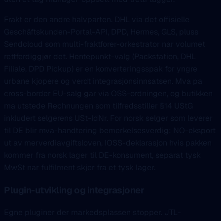
Frakt er den andre halvparten. DHL via det offisielle
Geschäftskunden-Portal-API, DPD, Hermes, GLS, pluss
Sendcloud som multi-fraktforer-orkestrator nar volumet
rettferdiggjør det. Hentepunkt-valg (Packstation, DHL
Filiale, DPD Pickup) er en konverteringsspak for yngre
urbane kjopere og verdt integrasjonsinnsatsen. Mva pa
cross-border EU-salg gar via OSS-ordningen, og butikken
ma utstede Rechnungen som tilfredsstiller §14 UStG
inkludert selgerens USt-IdNr. For norsk selger som leverer
til DE blir mva-handtering bemerkelsesverdig: NO-eksport
ut av merverdiavgiftsloven, IOSS-deklarasjon hvis pakken
kommer fra norsk lager til DE-konsument, separat tysk
MwSt nar fulfilment skjer fra et tysk lager.
Plugin-utvikling og integrasjoner
Egne pluginer der markedsplassen stopper. JTL-