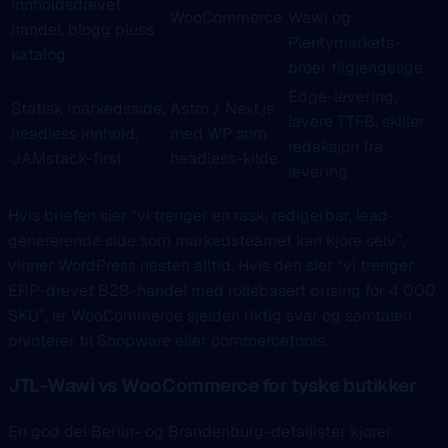
innholdsdrevet
WooCommerce
Wawi og
handel, blogg pluss
Plentymarkets-
katalog
broer tilgjengelige
Edge-levering,
Statisk markedsside,
Astro / Next.js
lavere TTFB, skiller
headless innhold,
med WP som
redaksjon fra
JAMstack-first
headless-kilde
levering
Hvis briefen sier “vi trenger en rask, redigerbar, lead-
genererende side som markedsteamet kan kjore selv”,
vinner WordPress nesten alltid. Hvis den sier “vi trenger
ERP-drevet B2B-handel med rollebasert prising for 4 000
SKU”, er WooCommerce sjelden riktig svar og samtalen
pivoterer til Shopware eller commercetools.
JTL-Wawi vs WooCommerce for tyske butikker
En god del Berlin- og Brandenburg-detaljister kjorer