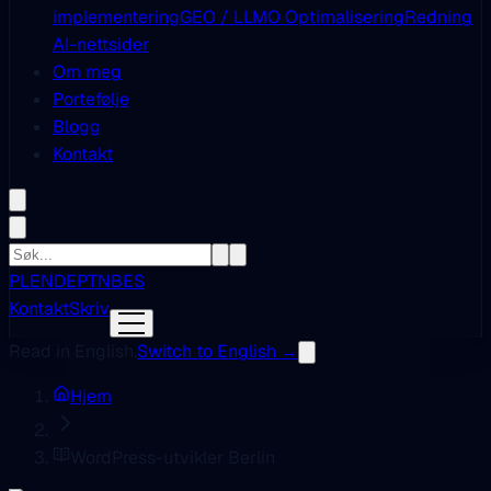
implementering
GEO / LLMO Optimalisering
Redning
AI-nettsider
Om meg
Portefølje
Blogg
Kontakt
PL
EN
DE
PT
NB
ES
Kontakt
Skriv
Read in English.
Switch to English →
Hjem
WordPress-utvikler Berlin