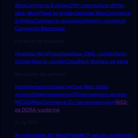
WooCommerce Butikker
ERP-integrasjoner
White-
label WordPress for byråer
Løpende WooCommerce-
drift
WooCommerce-reparasjon
Shopify-utvikler
AI
Commerce Beredskap
Frontend og headless
Headless WordPress
Headless-CMS-utvikler
Astro-
utvikler
Next.js-utvikler
Cloudflare Workers og edge
Revisjoner og samsvar
Hastighetsoptimalisering
Core Web Vitals-
revisjon
Sikkerhetsrevisjon
Tilgjengelighet-revisjon
(WCAG)
WooCommerce EU-samsvarsrevisjon
NIS2-
og DORA-vurdering
AI og GEO
AI-integrasjon for WordPress
MCP-server-utvikling
AI-