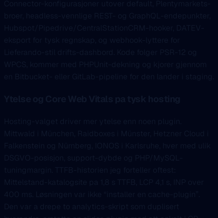
Connector-konfigurasjoner utover default, Plentymarkets-
broer, headless-vennlige REST- og GraphQL-endepunkter,
Hubspot/Pipedrive/CentralStationCRM-hooker, DATEV-
eksport for tysk regnskap, og webhook-lyttere for
Lieferando-stil drifts-dashbord. Kode folger PSR-12 og
WPCS, kommer med PHPUnit-dekning og kjorer gjennom
en Bitbucket- eller GitLab-pipeline for den lander i staging.
Ytelse og Core Web Vitals pa tysk hosting
Hosting-valget driver mer ytelse enn noen plugin.
Mittwald i München, Raidboxes i Münster, Hetzner Cloud i
Falkenstein og Nürnberg, IONOS i Karlsruhe, hver med ulik
DSGVO-posisjon, support-dybde og PHP/MySQL-
tuningmargin. TTFB-historien jeg forteller oftest:
Mittelstand-katalogsite pa 1,8 s TTFB, LCP 4,1 s, INP over
400 ms. Løsningen var ikke “installer en cache-plugin”.
Den var a drepe to analytics-skript som duplisert