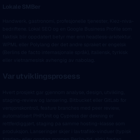
Lokale SMBer
Handwerk, gastronomi, profesjonelle tjenester, Kiez-niva-
bedriftene. Lokal SEO og en Google Business Profile som
faktisk blir oppdatert betyr mer enn headless-arkitektur.
WPML eller Polylang der det andre spraket er engelsk
(Berlins de facto internasjonale språk), italiensk, tyrkisk
eller vietnamesisk avhengig av nabolag.
Var utviklingsprosess
Hvert prosjekt gar gjennom analyse, design, utvikling,
staging-review og lansering. Bitbucket eller GitLab for
versjonskontroll, feature branches med peer review,
automatisert PHPUnit og Cypress der dekning er
rettferdiggjørt, staging pa samme hosting-klasse som
produksjon. Lanseringer skjer i lavtrafikk-vinduer (typisk
tirsdag- eller onsdag morgen Berlin-tid, aldri fredag