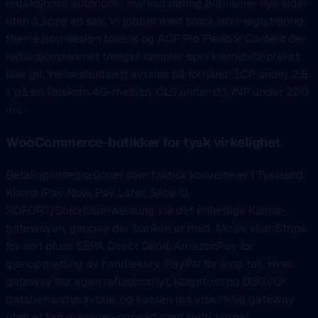
redaksjonell autonomi: markedsføring publiserer nye sider
uten å åpne en sak. Vi jobber med block.json-registrering,
theme.json design tokens og ACF Pro Flexible Content der
redaksjonsteamet trenger rammer som kjernebiblioteket
ikke gir. Ytelsesbudsjett avtales på forhånd: LCP under 2,5
s på en Telekom 4G-median, CLS under 0,1, INP under 200
ms.
WooCommerce-butikker for tysk virkelighet
Betalingsintegrasjoner som faktisk konverterer i Tyskland:
Klarna (Pay Now, Pay Later, Slice It),
SOFORT/Sofortüberweisung via det enhetlige Klarna-
gatewayen, giropay der banken er med, Mollie eller Stripe
for kort pluss SEPA Direct Debit, AmazonPay for
gjenoppretting av handlekurv, PayPal for long tail. Hver
gateway har egen refusjonsflyt, klagefrist og DSGVO-
databehandleravtale, og kassen må vise riktig gateway
uten et tag manager-oppsett med tretti tagger.