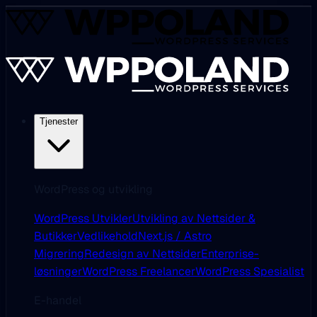
Tjenester
WordPress og utvikling
WordPress Utvikler
Utvikling av Nettsider &
Butikker
Vedlikehold
Next.js / Astro
Migrering
Redesign av Nettsider
Enterprise-
løsninger
WordPress Freelancer
WordPress Spesialist
E-handel