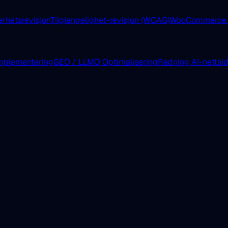
erhetsrevisjon
Tilgjengelighet-revisjon (WCAG)
WooCommerce E
mplementering
GEO / LLMO Optimalisering
Redning AI-nettsi