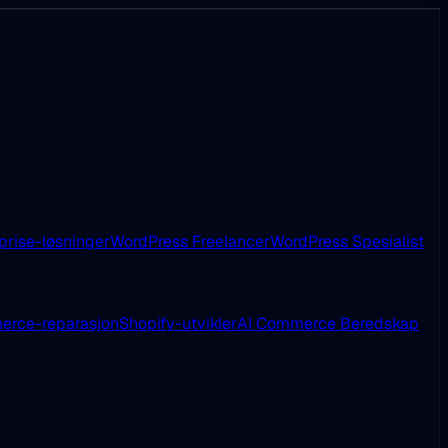
prise-løsninger
WordPress Freelancer
WordPress Spesialist
rce-reparasjon
Shopify-utvikler
AI Commerce Beredskap