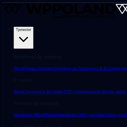
Tjenester
WordPress og utvikling
WordPress Utvikler
Utvikling av Nettsider & Butikker
Ve
E-handel
WooCommerce Butikker
ERP-integrasjoner
White-label
Frontend og headless
Headless WordPress
Headless-CMS-utvikler
Astro-utvi
Revisjoner og samsvar