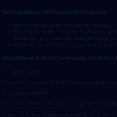
Nøkkelfakta : WPPoland in Brussels
1
Senior WordPress-utvikling for bedrifter i Brussels
2
Egne temaer, plugins, Gutenberg-blokkmønstre og in
3
WordPress Coding Standards, tilgjengelighet og i18n 
4
Direkte seniorsamarbeid med kodegjennomgang på hve
WordPress & WooCommerce Utvikler i 
01. Lokal SEO-ytelse
I det konkurranseutsatte markedet i Brussels er sidehastighe
02. Enterprise-sikkerhet
For bedrifter i Brussels som betjener Lokale SMB og bedrift
Brussels er et viktig forretnings- og teknologisenter. Vi leve