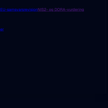
U-samsvarsrevisjon
NIS2- og DORA-vurdering
der