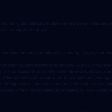
arked der digital tilstedeværelse direkte påvirker omsetninge
er som fungerer fra dag én.
eadless frontender, mobilapplikasjoner og integrasjoner me
toloading og enhetstestet forretningslogikk adskilt fra pre
for organisasjoner som driver flere merkevarer, regionale nett
-komponenter, block.json-metadata, transformasjoner og Ins
Editing, gjenbrukbare blokkmønstre, globale stiler og malhie
rkers, offline-funksjonalitet, appmanifest og push-varsler 