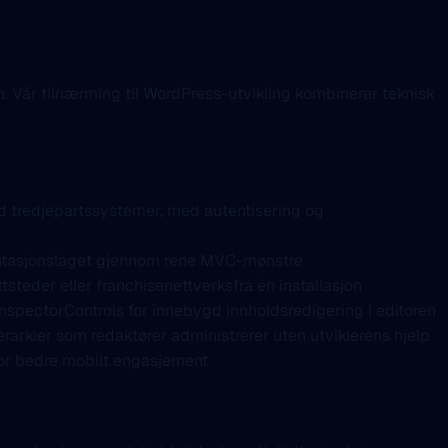
n. Vår tilnærming til WordPress-utvikling kombinerer teknisk
d tredjepartssystemer, med autentisering og
sentasjonslaget gjennom rene MVC-mønstre
steder eller franchisenettverksfra én installasjon
pectorControls for innebygd innholdsredigering i editoren
rarkier som redaktører administrerer uten utviklerens hjelp
for bedre mobilt engasjement