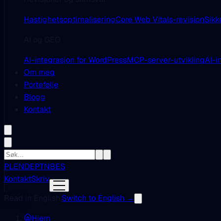
Hastighetsoptimalisering
Core Web Vitals-revisjon
Sikk
AI og GEO
AI-integrasjon for WordPress
MCP-server-utvikling
AI-i
Om meg
Portefølje
Blogg
Kontakt
PL
EN
DE
PT
NB
ES
Kontakt
Skriv
Read in English.
Switch to English →
Hjem